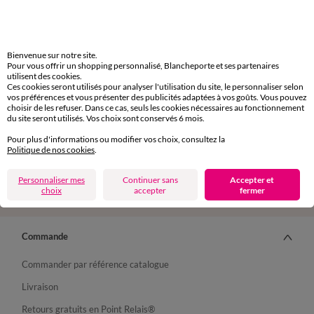
Bienvenue sur notre site.
Depuis votre iPhone
Pour vous offrir un shopping personnalisé, Blancheporte et ses partenaires
utilisent des cookies.
Ces cookies seront utilisés pour analyser l'utilisation du site, le personnaliser selon
vos préférences et vous présenter des publicités adaptées à vos goûts. Vous pouvez
choisir de les refuser. Dans ce cas, seuls les cookies nécessaires au fonctionnement
du site seront utilisés. Vos choix sont conservés 6 mois.
Pour plus d'informations ou modifier vos choix, consultez la
Suivez-nous
Politique de nos cookies
.
Personnaliser mes
Continuer sans
Accepter et
choix
accepter
fermer
Commande
Commander par référence catalogue
Livraison
Retours gratuits en Point Relais®