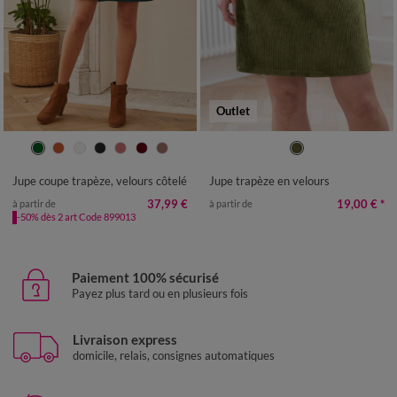
Outlet
36
38
40
42
44
46
48
36
38
40
42
44
46
48
50
52
50
52
54
Jupe coupe trapèze, velours côtelé
Jupe trapèze en velours
37,99 €
19,00 €
*
à partir de
à partir de
-50% dès 2 art Code 899013
Paiement 100% sécurisé
Payez plus tard ou en plusieurs fois
Livraison express
domicile, relais, consignes automatiques