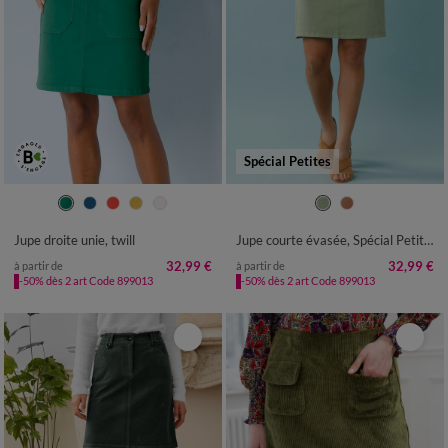
Spécial Petites
36
38
40
42
44
46
48
34
36
38
40
42
44
46
50
52
54
48
50
52
Jupe droite unie, twill
Jupe courte évasée, Spécial Petites
32,99 €
32,99 €
à partir de
à partir de
-50% dès 2 art Code 899013
-50% dès 2 art Code 899013