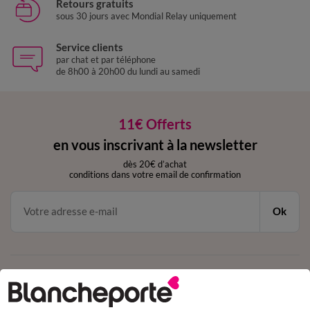
Retours gratuits
sous 30 jours avec Mondial Relay uniquement
Service clients
par chat et par téléphone
de 8h00 à 20h00 du lundi au samedi
11€ Offerts
en vous inscrivant à la newsletter
dès 20€ d’achat
conditions dans votre email de confirmation
Ok
Téléchargez l’application