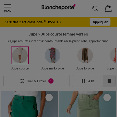
-50% dès 2 articles Code
:
899013
(1)
Appliquer
Jupe
>
Jupe courte femme vert
(4)
Les jupes courtes sont des incontournables de la garde-robe, apportant une...
Jupe courte
Jupe mi-longue
Jupe longue
Jupe i
Trier & Filtrer
Grille
1