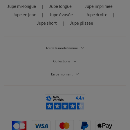
Jupe mi-longue
Jupe longue
Jupe imprimée
Jupe en jean
Jupe évasée
Jupe droite
Jupe short
Jupe plissée
Toute la mode femme
Collections
En ce moment