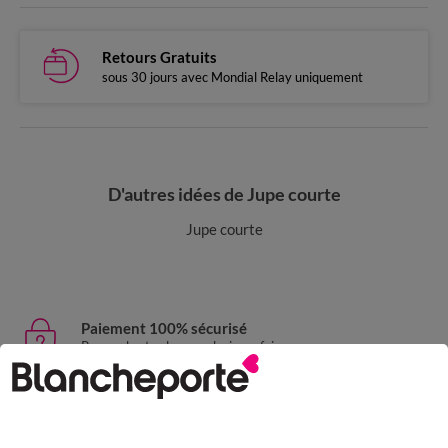
Retours Gratuits
sous 30 jours avec Mondial Relay uniquement
D'autres idées de Jupe courte
Jupe courte
Paiement 100% sécurisé
Payez plus tard ou en plusieurs fois
Livraison express
domicile, relais, consignes automatiques