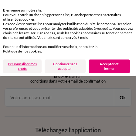
Retours gratuits
Bienvenue sur notre site.
sous 30 jours avec Mondial Relay uniquement
Pour vous offrir un shopping personnalisé, Blancheporte et ses partenaires
utilisent des cookies.
Ces cookies seront utilisés pour analyser l'utilisation du site, le personnaliser selon
Service clients
vos préférences et vous présenter des publicités adaptées à vos goûts. Vous pouvez
par chat et par téléphone
choisir de les refuser. Dans ce cas, seuls les cookies nécessaires au fonctionnement
de 8h00 à 20h00 du lundi au samedi
du site seront utilisés. Vos choix sont conservés 6 mois.
Pour plus d'informations ou modifier vos choix, consultez la
Politique de nos cookies
.
11€ Offerts
Personnaliser mes
Continuer sans
Accepter et
en vous inscrivant à la newsletter
choix
accepter
fermer
dès 20€ d’achat
conditions dans votre email de confirmation
Ok
Téléchargez l’application