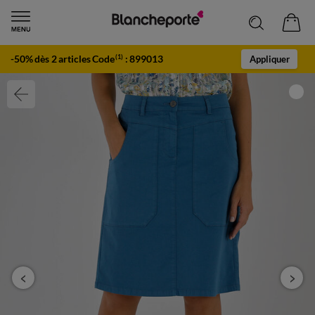
-50% dès 2 articles Code
:
899013
(1)
Appliquer