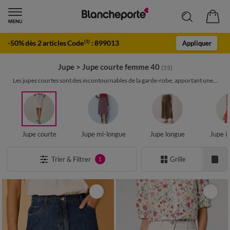
-50% dès 2 articles Code
:
899013
(1)
Appliquer
Jupe
>
Jupe courte femme 40
(55)
Les jupes courtes sont des incontournables de la garde-robe, apportant une...
Jupe courte
Jupe mi-longue
Jupe longue
Jupe i
Trier & Filtrer
Grille
1