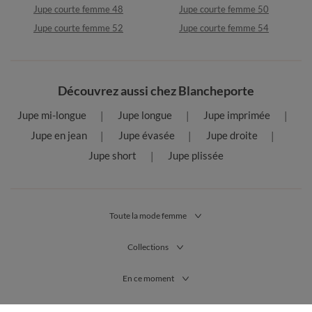
Jupe courte femme 48
Jupe courte femme 50
Jupe courte femme 52
Jupe courte femme 54
Découvrez aussi chez Blancheporte
Jupe mi-longue
Jupe longue
Jupe imprimée
Jupe en jean
Jupe évasée
Jupe droite
Jupe short
Jupe plissée
Toute la mode femme
Collections
En ce moment