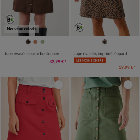
Nouveau coloris
36
38
40
42
44
46
48
36
38
40
42
44
46
48
50
52
50
52
Jupe évasée courte boutonnée
Jupe évasée, imprimé léopard
LES MOINS CHERS
32,99 €
*
19,99 €
*