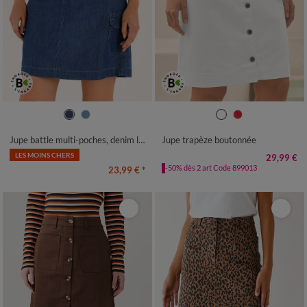
36
38
40
42
44
46
48
36
38
40
42
44
46
48
50
52
54
50
52
54
Jupe battle multi-poches, denim léger
Jupe trapèze boutonnée
LES MOINS CHERS
29,99 €
-50% dès 2 art Code 899013
23,99 €
*