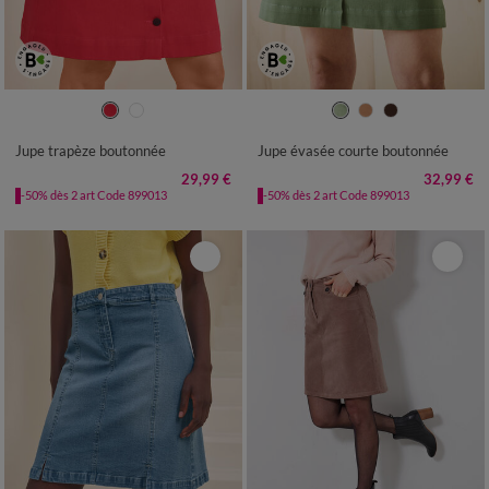
36
38
40
42
44
46
48
36
38
40
42
44
46
48
50
52
54
50
52
Jupe trapèze boutonnée
Jupe évasée courte boutonnée
29,99 €
32,99 €
-50% dès 2 art Code 899013
-50% dès 2 art Code 899013