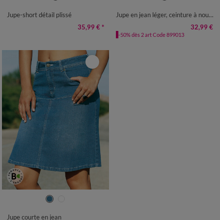
50
52
54
50
52
54
Jupe-short détail plissé
Jupe en jean léger, ceinture à nouer
35,99 €
*
32,99 €
-50% dès 2 art Code 899013
36
38
40
42
44
46
48
50
52
Jupe courte en jean