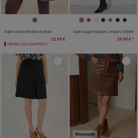
36
38
40
42
44
46
48
36
38
40
42
44
46
48
50
52
54
50
52
Jupe courte fendue en jean
Jupe coupe trapèze, velours côtelé
32,99 €
39,99 €
*
-50% dès 2 art Code 899013
Nouveauté