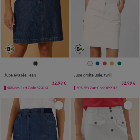
36
38
40
42
44
46
48
36
38
40
42
44
46
48
50
52
54
50
52
54
Jupe évasée, jean
Jupe droite unie, twill
32,99 €
32,99 €
-50% dès 2 art Code 899013
-50% dès 2 art Code 899013