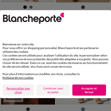
36
38
40
42
44
46
48
36
38
40
42
44
46
48
50
52
54
50
52
54
Jupe trapèze avec pli creux, en crêpe
Jupe courte évasée, effet froissé
29,99 €
35,99 €
*
-50% dès 2 art Code 899013
Bienvenue sur notre site.
Pour vous offrir un shopping personnalisé, Blancheporte et ses partenaires
utilisent des cookies.
Ces cookies seront utilisés pour analyser l'utilisation du site, le personnaliser selon
vos préférences et vous présenter des publicités adaptées à vos goûts. Vous pouvez
choisir de les refuser. Dans ce cas, seuls les cookies nécessaires au fonctionnement
du site seront utilisés. Vos choix sont conservés 6 mois.
Pour plus d'informations ou modifier vos choix, consultez la
Politique de nos cookies
.
Personnaliser mes
Continuer sans
Accepter et
choix
accepter
fermer
Nouveauté
36
38
40
42
44
46
48
36
38
40
42
44
46
48