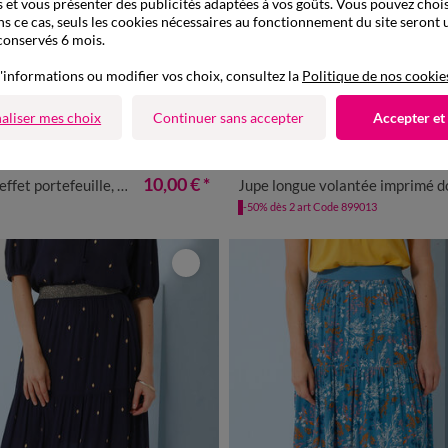
 et vous présenter des publicités adaptées à vos goûts. Vous pouvez chois
ns ce cas, seuls les cookies nécessaires au fonctionnement du site seront u
conservés 6 mois.
'informations ou modifier vos choix, consultez la
Politique de nos cookie
aliser mes choix
Continuer sans accepter
Accepter et
6
38/40
42/44
52
54
34/36
38/40
42/44
46/48
5
10,00 €
*
ortefeuille, voile imprimé
Jupe longue volantée imprimé doré, cré
-50% dès 2 art Code 899013