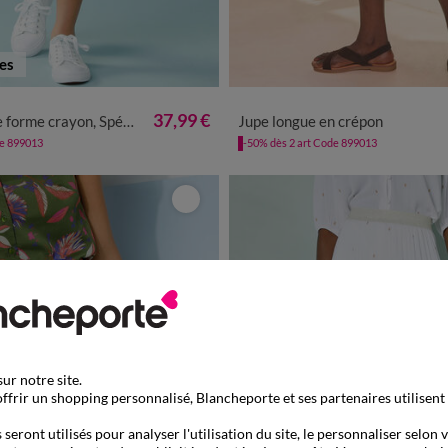
tes
8
40
42
44
46
48
50
52
34/36
38/40
42/44
46/48
37,99 €
e crayon, Spécial Petites
Jupe longue en crépon
de 899013
-50% dès 2 art Code 899013
ur notre site.
ffrir un shopping personnalisé, Blancheporte et ses partenaires utilisent
seront utilisés pour analyser l'utilisation du site, le personnaliser selon 