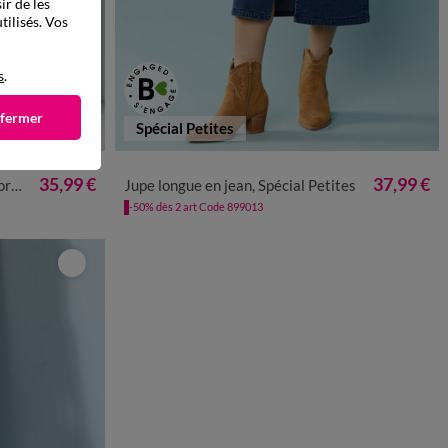
ir de les
tilisés. Vos
s
.
 fermer
Spécial Petites
0
52
54
56
34
36
38
40
42
44
46
48
50
52
35,99 €
37,99 €
pon
Jupe longue en jean, Spécial Petites
-50% dès 2 art Code 899013