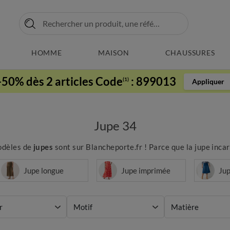
HOMME
MAISON
CHAUSSURES
-50% dès 2 articles Code
:
899013
(1)
Appliquer
Jupe 34
modèles de
jupes
sont sur Blancheporte.fr ! Parce que la jupe incarn
Jupe longue
Jupe imprimée
Jup
r
Motif
Matière