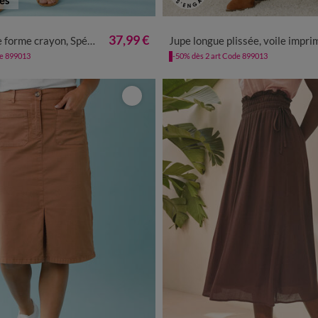
8
40
42
44
46
48
50
52
34/36
38/40
42/44
46/48
37,99 €
e crayon, Spécial Petites
Jupe longue plissée, voile imprimé léop
de 899013
-50% dès 2 art Code 899013