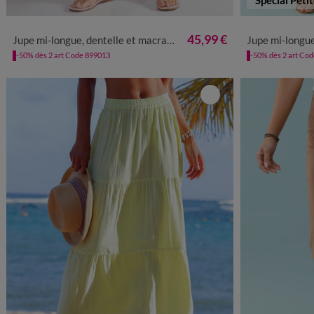
34/36
38/40
42/44
46/48
50
52
54
34
36
3
45,99 €
Jupe mi-longue, dentelle et macramé
Jupe mi-longue form
-50% dès 2 art Code 899013
-50% dès 2 art Co