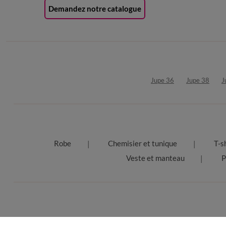
Demandez notre catalogue
Jupe 36
Jupe 38
J
Robe
Chemisier et tunique
T-s
Veste et manteau
P