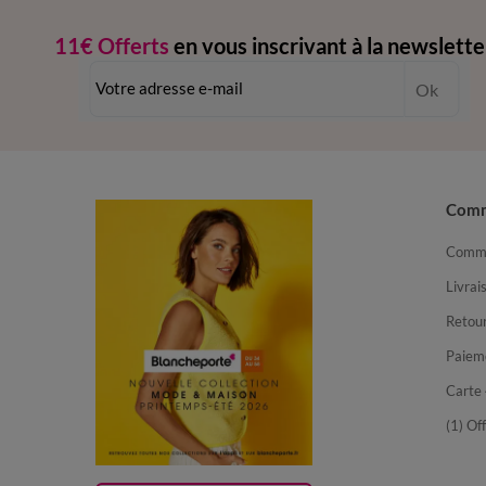
11€ Offerts
en vous inscrivant à la newslette
dès 20€ d’achat
-
conditions dans votre email de confirmation
Ok
Com
Comma
Livrai
Retour
Paiem
Carte 
(1) Of