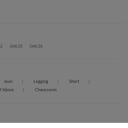
52
Jupe 54
Jupe 56
Jean
Legging
Short
t bijoux
Chaussures