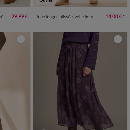
50
52
54
34/36
38/40
42/44
46/48
50
52
54
29,99 €
14,00 €
*
ard
Jupe longue plissée, voile imprimé léopard