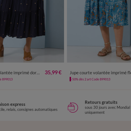
0
42/44
46/48
50
52
54
56
34/36
38/40
42/44
46/48
5
35,99 €
tée imprimé doré, crépon
Jupe courte volantée imprimé fleuri, cré
de 899013
-50% dès 2 art Code 899013
Retours gratuits
aison express
sous 30 jours avec Mondial
ile, relais, consignes automatiques
uniquement