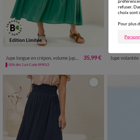
préférences
refuser. Da
choix sont 
Pour plus d
Personn
Edition Limitée
Outlet
34/36
38/40
42/44
46/48
50
52
54
34/3
35,99 €
Jupe longue en crépon, volume jupon
Jupe volantée effet p
-50% dès 2 art Code 899013