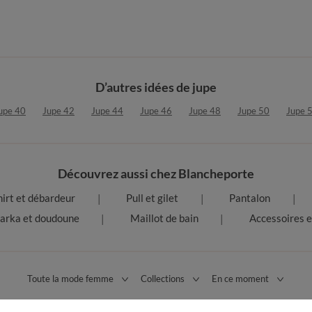
D’autres idées de jupe
upe 40
Jupe 42
Jupe 44
Jupe 46
Jupe 48
Jupe 50
Jupe 
Découvrez aussi chez Blancheporte
hirt et débardeur
Pull et gilet
Pantalon
arka et doudoune
Maillot de bain
Accessoires e
Toute la mode femme
Collections
En ce moment