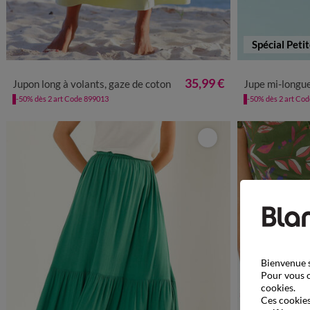
Spécial Peti
34/36
38/40
42/44
46/48
50
52
54
34
36
3
35,99 €
Jupon long à volants, gaze de coton
Jupe mi-longue form
-50% dès 2 art Code 899013
-50% dès 2 art Co
Bienvenue s
Pour vous o
cookies.
Ces cookies 