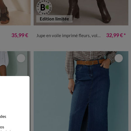
Edition limitée
50
52
54
34/36
38/40
42/44
46/48
50
52
54
35,99 €
32,99 €
*
Jupe en voile imprimé fleurs, volume jupon
 des
vos