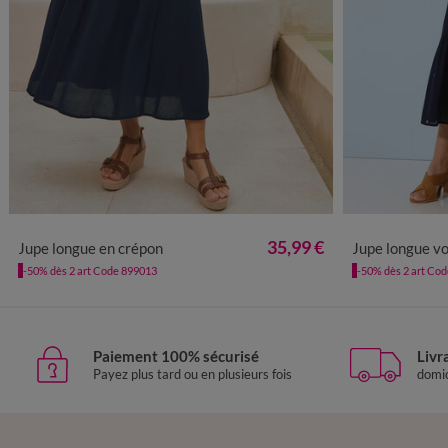
34/36
38/40
42/44
46/48
50
52
54
34/36
38/4
35,99 €
Jupe longue en crépon
Jupe longue volan
-50% dès 2 art Code 899013
-50% dès 2 art Co
Paiement 100% sécurisé
Livr
Payez plus tard ou en plusieurs fois
domic