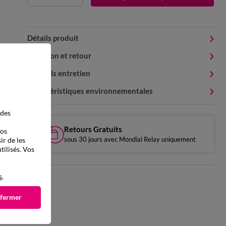
Détails produit
Livraison et retour
Conseils entretien
Caractéristiques environnementales
 des
Retours Gratuits
vos
sous 30 jours avec Mondial Relay uniquement
ir de les
tilisés. Vos
s
.
 fermer