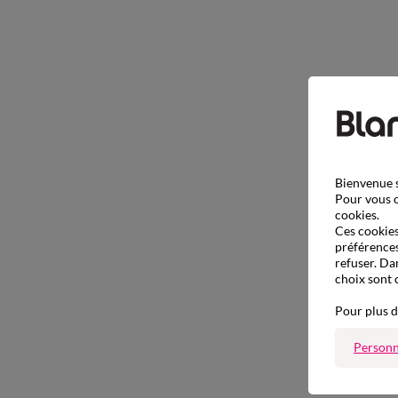
Bienvenue s
Pour vous o
cookies.
Ces cookies 
préférences
refuser. Da
choix sont 
Pour plus d
Personn