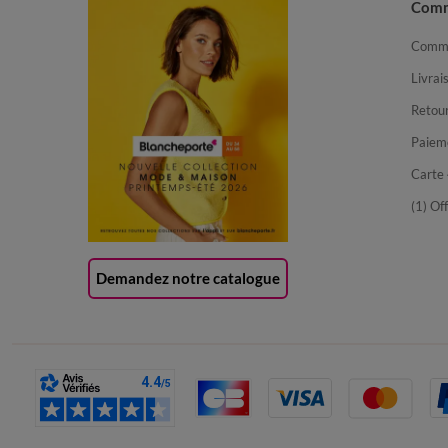
Com
Comma
Livrai
Retour
Paiem
Carte 
(1) Of
Demandez notre catalogue