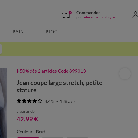
Commander
par
référence catalogue
BAIN
BLOG
-50% dès 2 articles Code 899013
Jean coupe large stretch, petite
stature
4.4
/
5
-
138
avis
à partir de
42,99 €
Couleur :
Brut