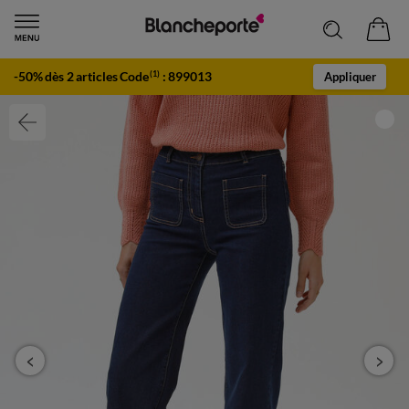
-50% dès 2 articles Code
:
899013
(1)
Appliquer