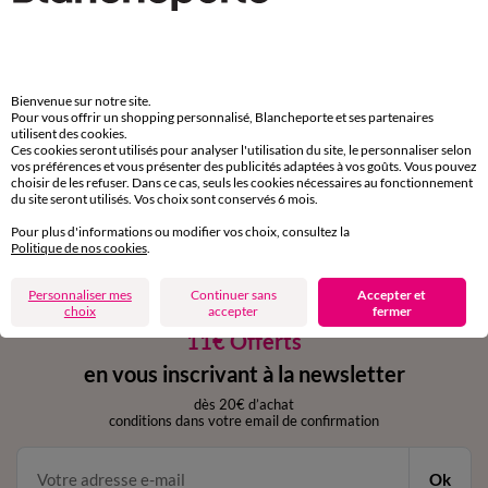
Payez plus tard ou en plusieurs fois
Livraison express
domicile, relais, consignes automatiques
Bienvenue sur notre site.
Pour vous offrir un shopping personnalisé, Blancheporte et ses partenaires
utilisent des cookies.
Ces cookies seront utilisés pour analyser l'utilisation du site, le personnaliser selon
Retours gratuits
vos préférences et vous présenter des publicités adaptées à vos goûts. Vous pouvez
sous 30 jours avec Mondial Relay uniquement
choisir de les refuser. Dans ce cas, seuls les cookies nécessaires au fonctionnement
du site seront utilisés. Vos choix sont conservés 6 mois.
Service clients
Pour plus d'informations ou modifier vos choix, consultez la
par chat et par téléphone
Politique de nos cookies
.
de 8h00 à 20h00 du lundi au samedi
Personnaliser mes
Continuer sans
Accepter et
choix
accepter
fermer
11€ Offerts
en vous inscrivant à la newsletter
dès 20€ d’achat
conditions dans votre email de confirmation
Ok