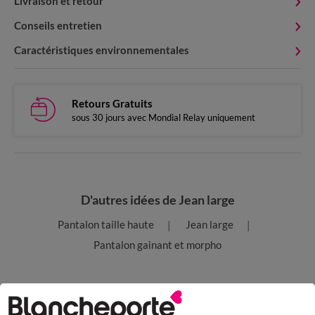
Livraison et retour
Conseils entretien
Caractéristiques environnementales
Retours Gratuits
sous 30 jours avec Mondial Relay uniquement
D'autres idées de Jean large
Pantalon taille haute
Jean large
Pantalon gainant et morpho
Paiement 100% sécurisé