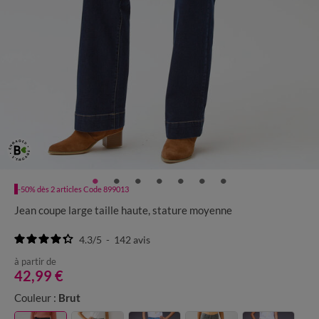
-50% dès 2 articles Code 899013
Jean coupe large taille haute, stature moyenne
4.3
/
5
-
142
avis
à partir de
42,99 €
Couleur :
Brut