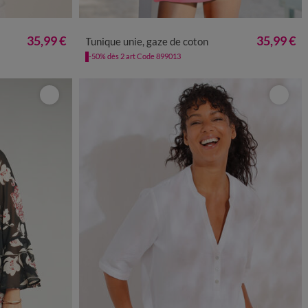
0
52
54
56
36
38
40
42
44
46
48
50
52
54
35,99 €
35,99 €
Tunique unie, gaze de coton
-50% dès 2 art Code 899013