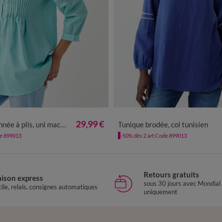
2
44
46
48
50
52
54
56
36
38
40
42
44
46
48
5
29,99 €
e à plis, uni macramé
Tunique brodée, col tunisien
de 899013
-50% dès 2 art Code 899013
Retours gratuits
aison express
sous 30 jours avec Mondial
ile, relais, consignes automatiques
uniquement