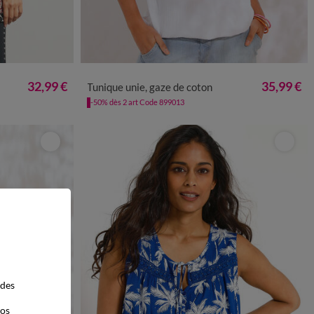
52
54
56
58
36
38
40
42
44
46
48
50
52
54
32,99 €
35,99 €
Tunique unie, gaze de coton
-50% dès 2 art Code 899013
 des
vos