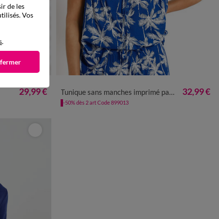
ir de les
tilisés. Vos
s
.
 fermer
50
52
54
36
38
40
42
44
46
48
50
52
54
29,99 €
32,99 €
Tunique sans manches imprimé palmiers, crépon et macramé
-50% dès 2 art Code 899013