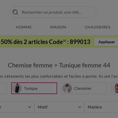
HOMME
MAISON
CHAUSSURES
-50% dès 2 articles Code
:
899013
(1)
Appliquer
Chemise femme
>
Tunique femme 44
 vêtements les plus confortables et faciles à porter. Ils ont l'a
Tunique
Chemisier
r
Motif
Matière