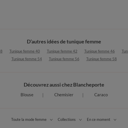
D’autres idées de tunique femme
38
Tunique femme 40
Tunique femme 42
Tunique femme 46
Tun
Tunique femme 54
Tunique femme 56
Tunique femme 58
Découvrez aussi chez Blancheporte
Blouse
Chemisier
Caraco
Toute la mode femme
Collections
En ce moment