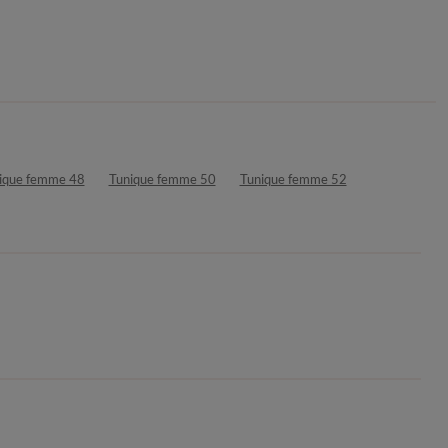
ique femme 48
Tunique femme 50
Tunique femme 52