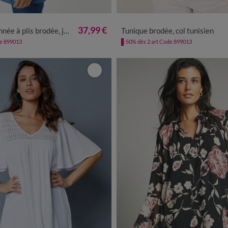
2
44
46
48
50
52
54
56
36
38
40
42
44
46
48
5
37,99 €
à plis brodée, jean léger
Tunique brodée, col tunisien
de 899013
-50% dès 2 art Code 899013