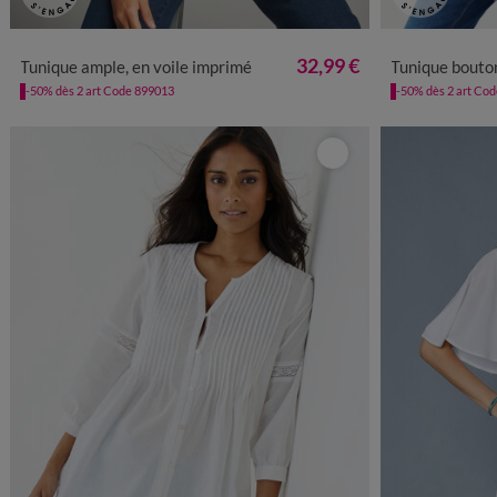
36
38
40
42
44
46
48
50
52
54
56
58
38
40
4
32,99 €
Tunique ample, en voile imprimé
Tunique boutonnée 
-50% dès 2 art Code 899013
-50% dès 2 art Co