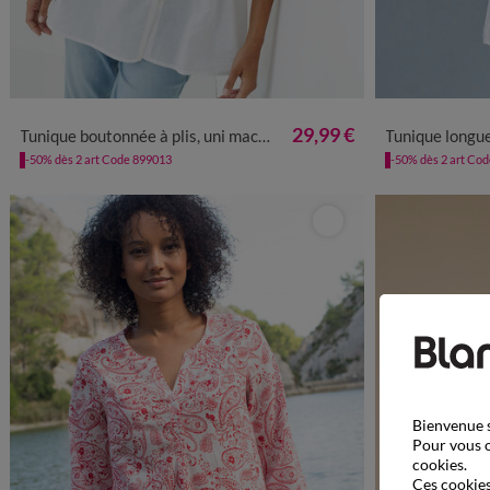
38
40
42
44
46
48
50
52
54
56
38
40
4
29,99 €
Tunique boutonnée à plis, uni macramé
Tunique longu
-50% dès 2 art Code 899013
-50% dès 2 art Co
Bienvenue s
Pour vous o
cookies.
Ces cookies 