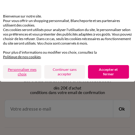
domicile, relais, consignes automatiques
Bienvenue sur notre site.
Retours gratuits
Pour vous offrir un shopping personnalisé, Blancheporte et ses partenaires
sous 30 jours avec Mondial Relay uniquement
utilisent des cookies.
Ces cookies seront utilisés pour analyser l'utilisation du site, le personnaliser selon
vos préférences et vous présenter des publicités adaptées à vos goûts. Vous pouvez
Service clients
choisir de les refuser. Dans ce cas, seuls les cookies nécessaires au fonctionnement
par chat et par téléphone
du site seront utilisés. Vos choix sont conservés 6 mois.
de 8h00 à 20h00 du lundi au samedi
Pour plus d'informations ou modifier vos choix, consultez la
Politique de nos cookies
.
11€ Offerts
Personnaliser mes
Continuer sans
Accepter et
choix
accepter
fermer
en vous inscrivant à la newsletter
dès 20€ d’achat
conditions dans votre email de confirmation
Ok