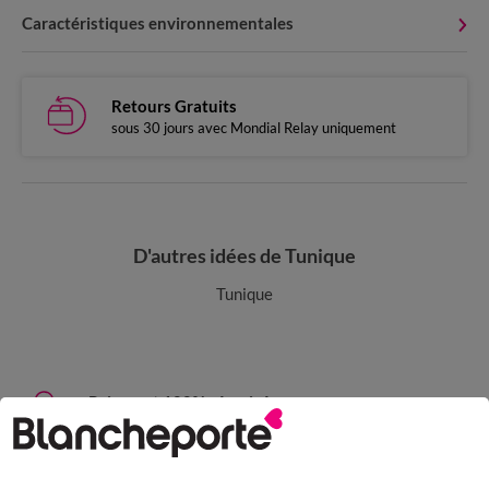
Caractéristiques environnementales
Retours Gratuits
sous 30 jours avec Mondial Relay uniquement
D'autres idées de Tunique
Tunique
Paiement 100% sécurisé
Payez plus tard ou en plusieurs fois
Livraison express