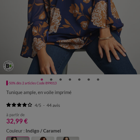
-50% dès 2 articles Code 899013
Tunique ample, en voile imprimé
4
/
5
-
44
avis
à partir de
32,99 €
Couleur :
Indigo / Caramel