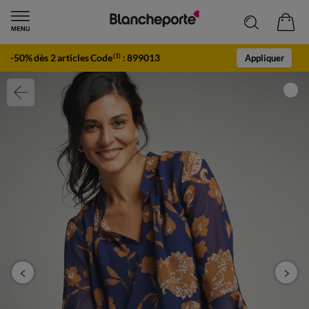
-50% dès 2 articles Code
:
899013
(1)
Appliquer