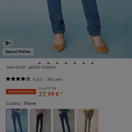
Spécial Petites
Jean droit - petite stature
4.2
/
5
-
301
avis
à partir de
LES MOINS CHERS
27,99 €
*
Couleur :
Stone