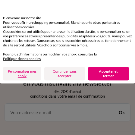
Livraison express
domicile, relais, consignes automatiques
Bienvenue sur notre site.
Retours gratuits
Pour vous offrir un shopping personnalisé, Blancheporte et ses partenaires
utilisent des cookies.
sous 30 jours avec Mondial Relay uniquement
Ces cookies seront utilisés pour analyser l'utilisation du site, le personnaliser selon
vos préférences et vous présenter des publicités adaptées à vos goûts. Vous pouvez
Service clients
choisir de les refuser. Dans ce cas, seuls les cookies nécessaires au fonctionnement
du site seront utilisés. Vos choix sont conservés 6 mois.
par chat et par téléphone
de 8h00 à 20h00 du lundi au samedi
Pour plus d'informations ou modifier vos choix, consultez la
Politique de nos cookies
.
Personnaliser mes
Continuer sans
Accepter et
11€ Offerts
choix
accepter
fermer
en vous inscrivant à la newsletter
dès 20€ d’achat
conditions dans votre email de confirmation
Ok