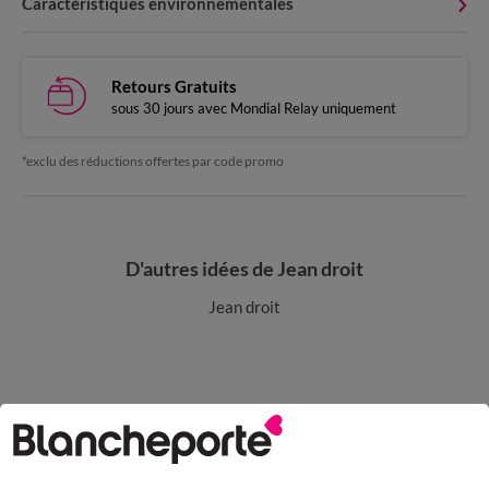
Caractéristiques environnementales
Retours Gratuits
sous 30 jours avec Mondial Relay uniquement
*exclu des réductions offertes par code promo
D'autres idées de Jean droit
Jean droit
Paiement 100% sécurisé
Payez plus tard ou en plusieurs fois