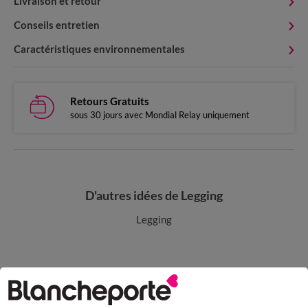
Livraison et retour
Conseils entretien
Caractéristiques environnementales
Retours Gratuits
sous 30 jours avec Mondial Relay uniquement
D'autres idées de Legging
Legging
Paiement 100% sécurisé
Payez plus tard ou en plusieurs fois