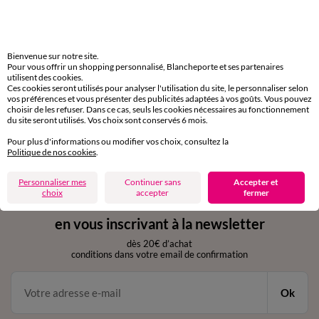
Livraison express
domicile, relais, consignes automatiques
Bienvenue sur notre site.
Pour vous offrir un shopping personnalisé, Blancheporte et ses partenaires
utilisent des cookies.
Retours gratuits
Ces cookies seront utilisés pour analyser l'utilisation du site, le personnaliser selon
sous 30 jours avec Mondial Relay uniquement
vos préférences et vous présenter des publicités adaptées à vos goûts. Vous pouvez
choisir de les refuser. Dans ce cas, seuls les cookies nécessaires au fonctionnement
du site seront utilisés. Vos choix sont conservés 6 mois.
Service clients
par chat et par téléphone
Pour plus d'informations ou modifier vos choix, consultez la
de 8h00 à 20h00 du lundi au samedi
Politique de nos cookies
.
Personnaliser mes
Continuer sans
Accepter et
choix
accepter
fermer
11€ Offerts
en vous inscrivant à la newsletter
dès 20€ d’achat
conditions dans votre email de confirmation
Ok