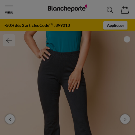
-50% dès 2 articles Code
:
899013
(1)
Appliquer