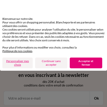
Livraison express
domicile, relais, consignes automatiques
Bienvenue sur notre site.
Pour vous offrir un shopping personnalisé, Blancheporte et ses partenaires
utilisent des cookies.
Retours gratuits
Ces cookies seront utilisés pour analyser l'utilisation du site, le personnaliser selon
sous 30 jours avec Mondial Relay uniquement
vos préférences et vous présenter des publicités adaptées à vos goûts. Vous pouvez
choisir de les refuser. Dans ce cas, seuls les cookies nécessaires au fonctionnement
du site seront utilisés. Vos choix sont conservés 6 mois.
Service clients
par chat et par téléphone
Pour plus d'informations ou modifier vos choix, consultez la
de 8h00 à 20h00 du lundi au samedi
Politique de nos cookies
.
Personnaliser mes
Continuer sans
Accepter et
choix
accepter
fermer
11€ Offerts
en vous inscrivant à la newsletter
dès 20€ d’achat
conditions dans votre email de confirmation
Ok