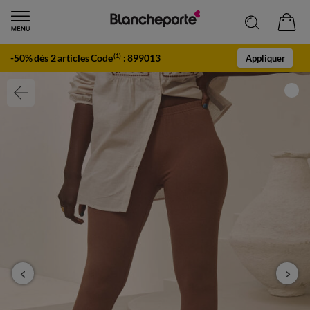
-50% dès 2 articles Code
:
899013
(1)
Appliquer