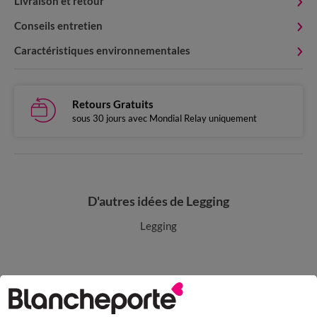
Livraison et retour
Conseils entretien
Caractéristiques environnementales
Retours Gratuits
sous 30 jours avec Mondial Relay uniquement
D'autres idées de Legging
Legging
Paiement 100% sécurisé
Payez plus tard ou en plusieurs fois