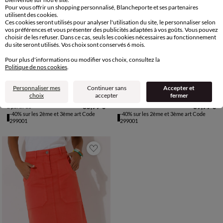
Pour vous offrir un shopping personnalisé, Blancheporte et ses partenaires
utilisent des cookies.
Ces cookies seront utilisés pour analyser l'utilisation du site, le personnaliser selon
vos préférences et vous présenter des publicités adaptées à vos goûts. Vous pouvez
choisir de les refuser. Dans ce cas, seuls les cookies nécessaires au fonctionnement
du site seront utilisés. Vos choix sont conservés 6 mois.
Pour plus d'informations ou modifier vos choix, consultez la
Politique de nos cookies
.
34/36
38/40
42/44
46/48
34/36
38/40
42/44
46/48
Personnaliser mes
Continuer sans
Accepter et
50
52
54
56
50
52
54
Jupe longue volantée imprimé doré, crépon
Jupe imprimée en crépon, taille élastiquée
choix
accepter
fermer
35,99 €
39,99 €
à partir de
-40% sur les 2ème et 3ème art Code
-40% sur les 2ème et 3ème art Code
299001
299001