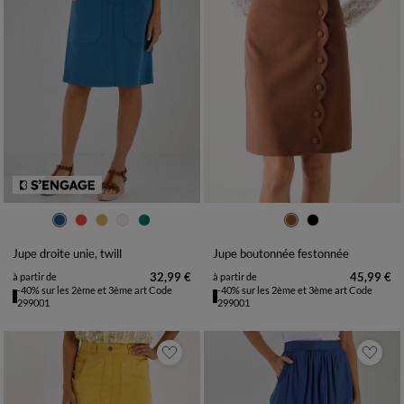
36
38
40
42
44
46
48
36
38
40
42
44
46
48
50
52
54
50
52
54
Jupe droite unie, twill
Jupe boutonnée festonnée
32,99 €
45,99 €
à partir de
à partir de
-40% sur les 2ème et 3ème art Code
-40% sur les 2ème et 3ème art Code
299001
299001