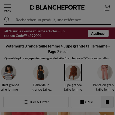
Rechercher un produit, une référence...
-40% sur les 2ème et 3ème articles + un
Appliquer
cadeau Code
:
299001
(1)
Vêtements grande taille femme
>
Jupe grande taille femme -
Page 7
(107)
Qu’ont de plus les
jupes femmes grande taille
Blancheporte ? C’est simple : elles...
-shirt grande
Débardeur
Jupe grande
Pantalon gran
taille femme
grande taille
taille femme
taille femme
femme
Trier & Filtrer
Grille