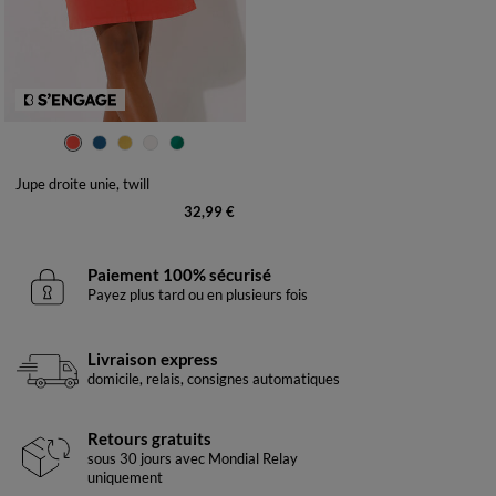
36
38
40
42
44
46
48
50
52
54
Jupe droite unie, twill
32,99 €
Paiement 100% sécurisé
Payez plus tard ou en plusieurs fois
Livraison express
domicile, relais, consignes automatiques
Retours gratuits
sous 30 jours avec Mondial Relay
uniquement