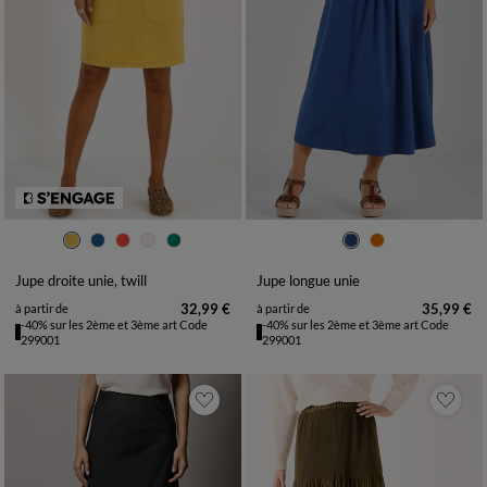
36
38
40
42
44
46
48
36
38
40
42
44
46
48
50
52
54
50
52
54
Jupe droite unie, twill
Jupe longue unie
32,99 €
35,99 €
à partir de
à partir de
-40% sur les 2ème et 3ème art Code
-40% sur les 2ème et 3ème art Code
299001
299001