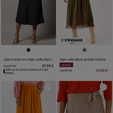
36
38
40
42
44
46
48
36
38
40
42
44
46
48
50
52
54
50
52
54
Jupe évasée en crêpe, taille élastiquée
Jupe voile plissé, grande stature
OUTLET
37,99 €
à partir de
-40% sur les 2ème et 3ème art Code
14,00 €
*
à partir de
299001