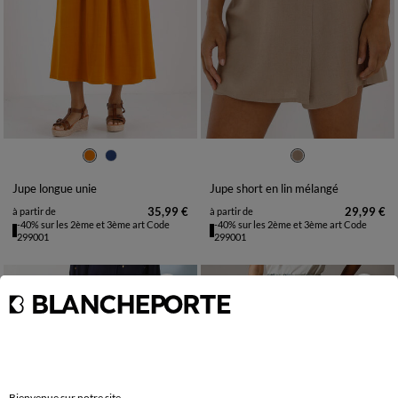
36
38
40
42
44
46
48
36
38
40
42
44
46
48
50
52
54
50
52
54
Jupe longue unie
Jupe short en lin mélangé
35,99 €
29,99 €
à partir de
à partir de
-40% sur les 2ème et 3ème art Code
-40% sur les 2ème et 3ème art Code
299001
299001
Bienvenue sur notre site.