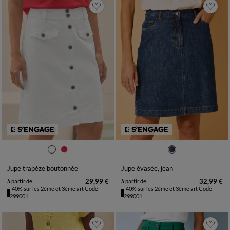
36
38
40
42
44
46
48
36
38
40
42
44
46
48
50
52
54
50
52
54
Jupe trapèze boutonnée
Jupe évasée, jean
29,99 €
32,99 €
à partir de
à partir de
-40% sur les 2ème et 3ème art Code
-40% sur les 2ème et 3ème art Code
299001
299001