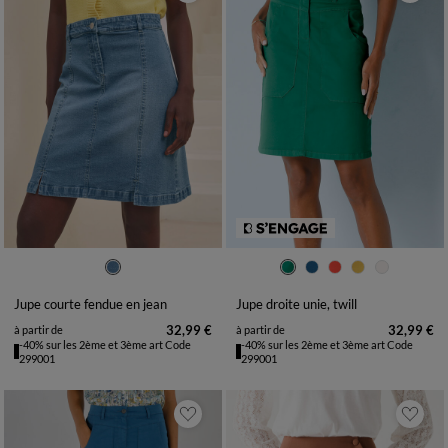
36
38
40
42
44
46
48
36
38
40
42
44
46
48
50
52
54
50
52
54
Jupe courte fendue en jean
Jupe droite unie, twill
32,99 €
32,99 €
à partir de
à partir de
-40% sur les 2ème et 3ème art Code
-40% sur les 2ème et 3ème art Code
299001
299001