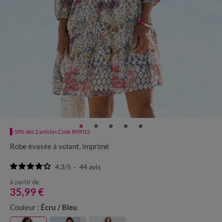
-50% dès 2 articles Code 899013
Robe évasée à volant, imprimé
4.3
/
5
-
44
avis
à partir de
35,99 €
Couleur :
Écru / Bleu