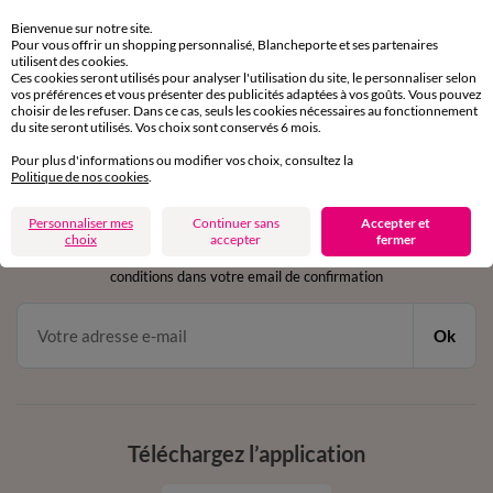
Retours gratuits
sous 30 jours avec Mondial Relay uniquement
Bienvenue sur notre site.
Pour vous offrir un shopping personnalisé, Blancheporte et ses partenaires
utilisent des cookies.
Service clients
Ces cookies seront utilisés pour analyser l'utilisation du site, le personnaliser selon
par chat et par téléphone
vos préférences et vous présenter des publicités adaptées à vos goûts. Vous pouvez
choisir de les refuser. Dans ce cas, seuls les cookies nécessaires au fonctionnement
de 8h00 à 20h00 du lundi au samedi
du site seront utilisés. Vos choix sont conservés 6 mois.
Pour plus d'informations ou modifier vos choix, consultez la
Politique de nos cookies
.
11€ Offerts
Personnaliser mes
Continuer sans
Accepter et
en vous inscrivant à la newsletter
choix
accepter
fermer
dès 20€ d’achat
conditions dans votre email de confirmation
Ok
Téléchargez l’application