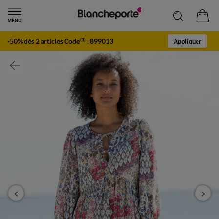
-50% dès 2 articles Code
:
899013
(1)
Appliquer