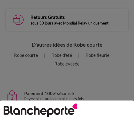
Retours Gratuits
sous 30 jours avec Mondial Relay uniquement
D'autres idées de Robe courte
Robe courte
Robe d'été
Robe fleurie
Robe évasée
Paiement 100% sécurisé
Payez plus tard ou en plusieurs fois
Livraison express
domicile, relais, consignes automatiques