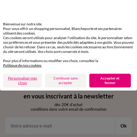
Livraison express
domicile, relais, consignes automatiques
Bienvenue sur notre site.
Pour vous offrir un shopping personnalisé, Blancheporte et ses partenaires
utilisent des cookies.
Retours gratuits
Ces cookies seront utilisés pour analyser l'utilisation du site, le personnaliser selon
sous 30 jours avec Mondial Relay uniquement
vos préférences et vous présenter des publicités adaptées à vos goûts. Vous pouvez
choisir de les refuser. Dans ce cas, seuls les cookies nécessaires au fonctionnement
du site seront utilisés. Vos choix sont conservés 6 mois.
Service clients
par chat et par téléphone
Pour plus d'informations ou modifier vos choix, consultez la
de 8h00 à 20h00 du lundi au samedi
Politique de nos cookies
.
Personnaliser mes
Continuer sans
Accepter et
choix
accepter
fermer
11€ Offerts
en vous inscrivant à la newsletter
dès 20€ d’achat
conditions dans votre email de confirmation
Ok