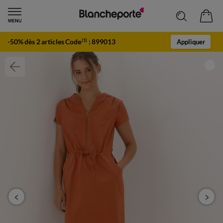
-50% dès 2 articles Code
:
899013
(1)
Appliquer