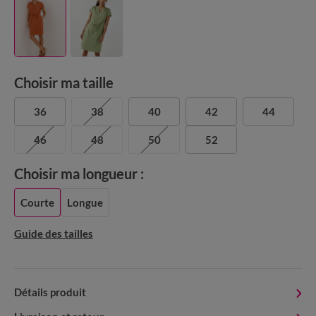
Choisir ma taille
36
38
40
42
44
46
48
50
52
Choisir ma longueur :
Courte
Longue
Guide des tailles
Détails produit