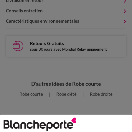
Livraison et retour
Conseils entretien
Caractéristiques environnementales
Retours Gratuits
sous 30 jours avec Mondial Relay uniquement
D'autres idées de Robe courte
Robe courte
Robe d'été
Robe droite
Paiement 100% sécurisé
Payez plus tard ou en plusieurs fois