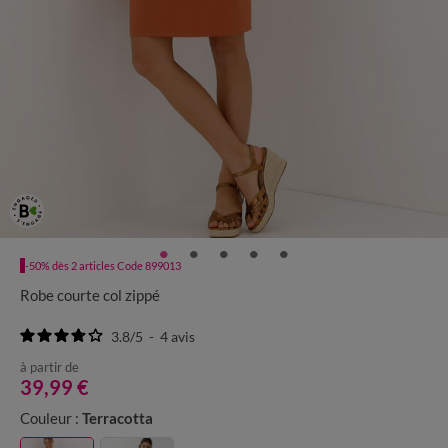
-50% dès 2 articles Code 899013
Robe courte col zippé
3.8
/
5
-
4
avis
à partir de
39,99 €
Couleur :
Terracotta