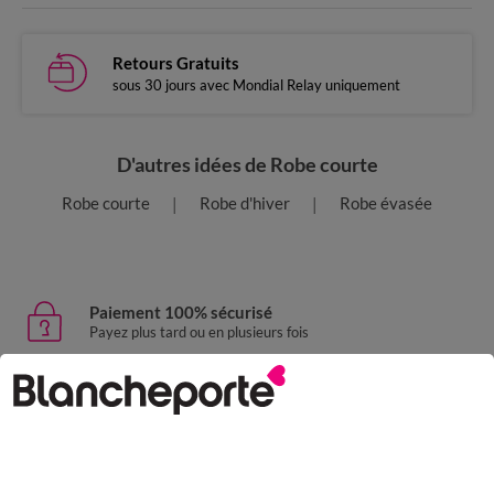
Retours Gratuits
sous 30 jours avec Mondial Relay uniquement
D'autres idées de Robe courte
Robe courte
Robe d'hiver
Robe évasée
Paiement 100% sécurisé
Payez plus tard ou en plusieurs fois
Livraison express
domicile, relais, consignes automatiques
Retours gratuits
sous 30 jours avec Mondial Relay uniquement