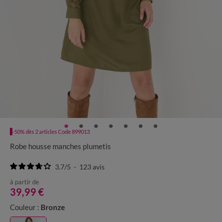
-50% dès 2 articles Code 899013
Robe housse manches plumetis
3.7
/
5
-
123
avis
à partir de
39,99 €
Couleur :
Bronze