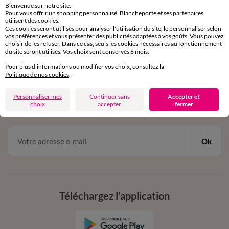
Bienvenue sur notre site.
Pour vous offrir un shopping personnalisé, Blancheporte et ses partenaires
Service clients
utilisent des cookies.
Ces cookies seront utilisés pour analyser l'utilisation du site, le personnaliser selon
par chat et par téléphone
vos préférences et vous présenter des publicités adaptées à vos goûts. Vous pouvez
de 8h00 à 20h00 du lundi au samedi
choisir de les refuser. Dans ce cas, seuls les cookies nécessaires au fonctionnement
du site seront utilisés. Vos choix sont conservés 6 mois.
Pour plus d'informations ou modifier vos choix, consultez la
11€ Offerts
Politique de nos cookies
.
en vous inscrivant à la newsletter
Personnaliser mes
Continuer sans
Accepter et
choix
accepter
fermer
dès 20€ d’achat
conditions dans votre email de confirmation
Ok
Téléchargez l’application