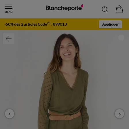
-50% dès 2 articles Code
:
899013
(1)
Appliquer