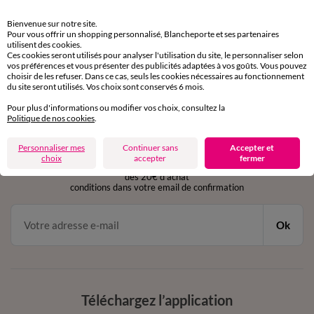
Retours gratuits
Bienvenue sur notre site.
sous 30 jours avec Mondial Relay uniquement
Pour vous offrir un shopping personnalisé, Blancheporte et ses partenaires
utilisent des cookies.
Ces cookies seront utilisés pour analyser l'utilisation du site, le personnaliser selon
Service clients
vos préférences et vous présenter des publicités adaptées à vos goûts. Vous pouvez
par chat et par téléphone
choisir de les refuser. Dans ce cas, seuls les cookies nécessaires au fonctionnement
de 8h00 à 20h00 du lundi au samedi
du site seront utilisés. Vos choix sont conservés 6 mois.
Pour plus d'informations ou modifier vos choix, consultez la
Politique de nos cookies
.
11€ Offerts
Personnaliser mes
Continuer sans
Accepter et
en vous inscrivant à la newsletter
choix
accepter
fermer
dès 20€ d’achat
conditions dans votre email de confirmation
Ok
Téléchargez l’application