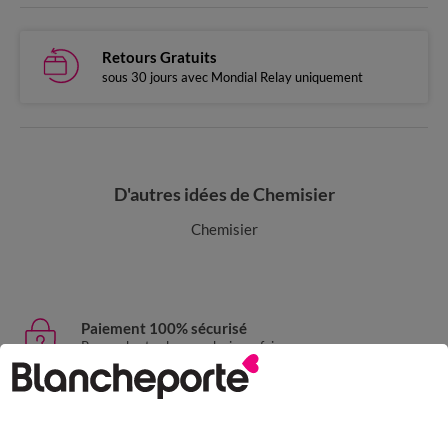
Retours Gratuits
sous 30 jours avec Mondial Relay uniquement
D'autres idées de Chemisier
Chemisier
Paiement 100% sécurisé
Payez plus tard ou en plusieurs fois
Livraison express
domicile, relais, consignes automatiques