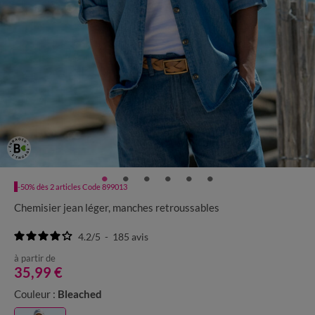
-50% dès 2 articles Code 899013
Chemisier jean léger, manches retroussables
4.2
/
5
-
185
avis
à partir de
35,99 €
Couleur :
Bleached