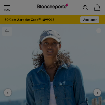
-50% dès 2 articles Code
:
899013
(1)
Appliquer