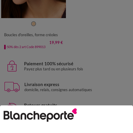
TU
Boucles d'oreilles, forme créoles
19,99 €
-50% dès 2 art Code 899013
Paiement 100% sécurisé
Payez plus tard ou en plusieurs fois
Livraison express
domicile, relais, consignes automatiques
Retours gratuits
sous 30 jours avec Mondial Relay uniquement
Service clients
par chat et par téléphone