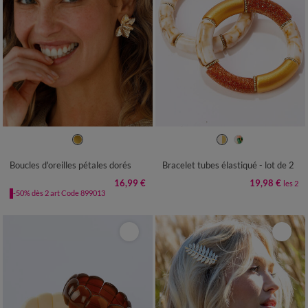
TU
TU
Boucles d'oreilles pétales dorés
Bracelet tubes élastiqué - lot de 2
16,99 €
19,98 €
les 2
-50% dès 2 art Code 899013