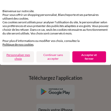
de 8h00 à 20h00 du lundi au samedi
Bienvenue sur notre site.
Pour vous offrir un shopping personnalisé, Blancheporte et ses partenaires
utilisent des cookies.
11€ Offerts
Ces cookies seront utilisés pour analyser l'utilisation du site, le personnaliser selon
vos préférences et vous présenter des publicités adaptées à vos goûts. Vous pouvez
en vous inscrivant à la newsletter
choisir de les refuser. Dans ce cas, seuls les cookies nécessaires au fonctionnement
du site seront utilisés. Vos choix sont conservés 6 mois.
dès 20€ d’achat
conditions dans votre email de confirmation
Pour plus d'informations ou modifier vos choix, consultez la
Politique de nos cookies
.
Ok
Personnaliser mes
Continuer sans
Accepter et
choix
accepter
fermer
Téléchargez l’application
Depuis votre iPhone