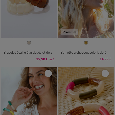
Premium
TU
TU
Bracelet écaille élastiqué, lot de 2
Barrette à cheveux coloris doré
19,98 €
14,99 €
les 2