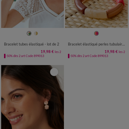
TU
TU
Bracelet tubes élastiqué - lot de 2
Bracelet élastiqué perles tubulaires, lot de 2
19,98 €
19,98 €
les 2
les 2
-50% dès 2 art Code 899013
-50% dès 2 art Code 899013