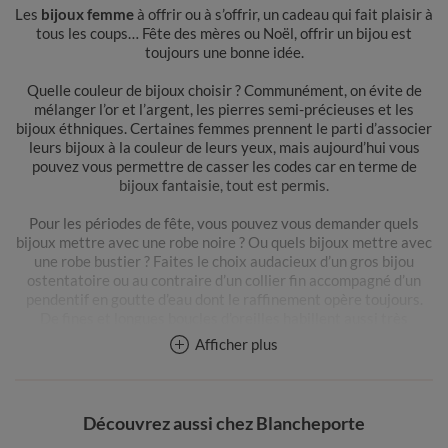
Les
bijoux femme
à offrir ou à s’offrir, un cadeau qui fait plaisir à
tous les coups… Fête des mères ou Noël, offrir un bijou est
toujours une bonne idée.
Quelle couleur de bijoux choisir ? Communément, on évite de
mélanger l’or et l’argent, les pierres semi-précieuses et les
bijoux éthniques. Certaines femmes prennent le parti d’associer
leurs bijoux à la couleur de leurs yeux, mais aujourd’hui vous
pouvez vous permettre de casser les codes car en terme de
bijoux fantaisie, tout est permis.
Pour les périodes de fête, vous pouvez vous demander quels
bijoux mettre avec une robe noire ? Ou quels bijoux mettre avec
une robe bustier ? Faites le choix audacieux d’un gros bijou
ostentatoire ou au contraire d’un collier fin accompagné d’un
pendentif en goutte d’eau dont le raffinement opère toujours.
De fines et longues boucles d’oreilles habillent aussi très
joliment une petite robe noire. Si vous préférez laisser agir le
Afficher plus
charme de votre décolleté, délaissez le collier au profit d’une
bague fantaisie voyante ou d’une montre bijou. Au quotidien,
vous pouvez associer bijoux fantaisie et bijoux de valeur au gré
de vos envies et vous constaterez que cela change votre tenue
Découvrez aussi chez Blancheporte
de style.