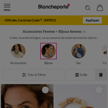
-50% dès 2 articles Code
:
899013
(1)
Appliquer
Accessoires Femme
>
Bijoux femme
(7)
Collier, bracelet et bague, ces accessoires de mode donnent du style et...
Accessoires
Bijoux
Sac
Cei
Trier & Filtrer
Grille