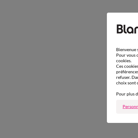
Bienvenue s
Pour vous o
cookies.
Ces cookies 
préférences
refuser. Da
choix sont 
Pour plus d
Personn