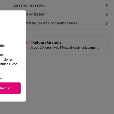
Livraison et retour
Conseils entretien
Caractéristiques environnementales
Retours Gratuits
 des
sous 30 jours avec Mondial Relay uniquement
vos
ir de les
tilisés. Vos
s
.
 fermer