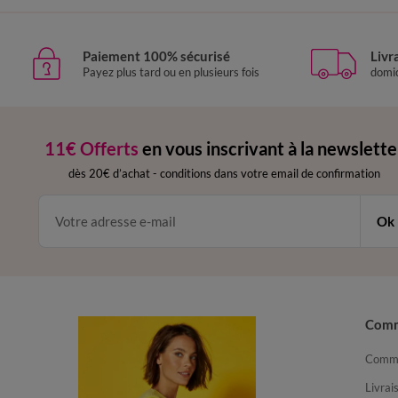
Paiement 100% sécurisé
Livr
Payez plus tard ou en plusieurs fois
domic
11€ Offerts
en vous inscrivant à la newslette
dès 20€ d’achat
-
conditions dans votre email de confirmation
Ok
Com
Comma
Livrai