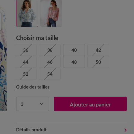
Choisir ma taille
36
38
40
42
44
46
48
50
52
54
Guide des tailles
1
Ajouter au panier
Détails produit