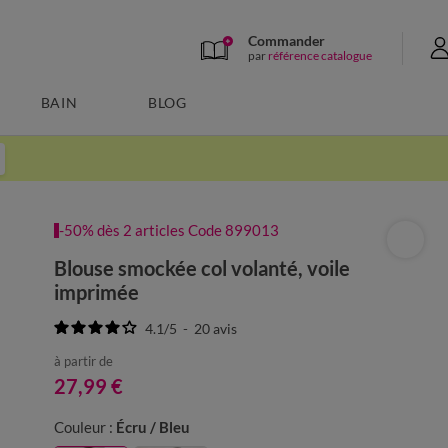
Commander
par
référence catalogue
BAIN
BLOG
-50% dès 2 articles Code 899013
Blouse smockée col volanté, voile
imprimée
4.1
/
5
-
20
avis
à partir de
27,99 €
Couleur :
Écru / Bleu