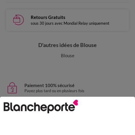
Retours Gratuits
sous 30 jours avec Mondial Relay uniquement
D'autres idées de Blouse
Blouse
Paiement 100% sécurisé
Payez plus tard ou en plusieurs fois
Livraison express
domicile, relais, consignes automatiques
Retours gratuits
sous 30 jours avec Mondial Relay uniquement