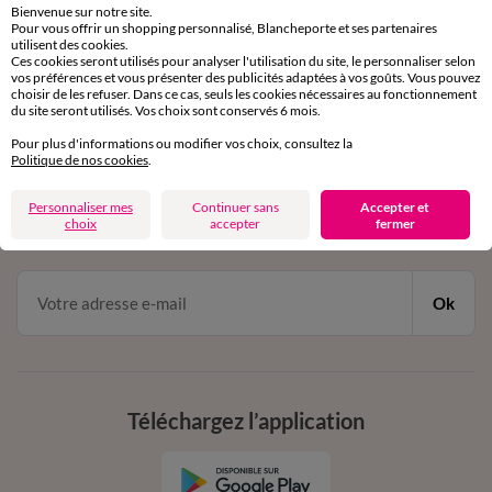
Bienvenue sur notre site.
Pour vous offrir un shopping personnalisé, Blancheporte et ses partenaires
Service clients
utilisent des cookies.
Ces cookies seront utilisés pour analyser l'utilisation du site, le personnaliser selon
par chat et par téléphone
vos préférences et vous présenter des publicités adaptées à vos goûts. Vous pouvez
de 8h00 à 20h00 du lundi au samedi
choisir de les refuser. Dans ce cas, seuls les cookies nécessaires au fonctionnement
du site seront utilisés. Vos choix sont conservés 6 mois.
Pour plus d'informations ou modifier vos choix, consultez la
11€ Offerts
Politique de nos cookies
.
en vous inscrivant à la newsletter
Personnaliser mes
Continuer sans
Accepter et
choix
accepter
fermer
dès 20€ d’achat
conditions dans votre email de confirmation
Ok
Téléchargez l’application