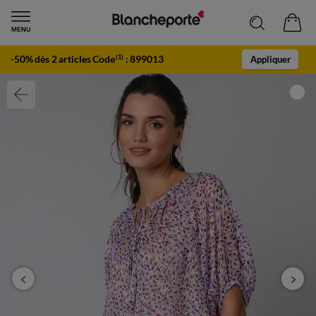
-50% dès 2 articles Code
:
899013
(1)
Appliquer