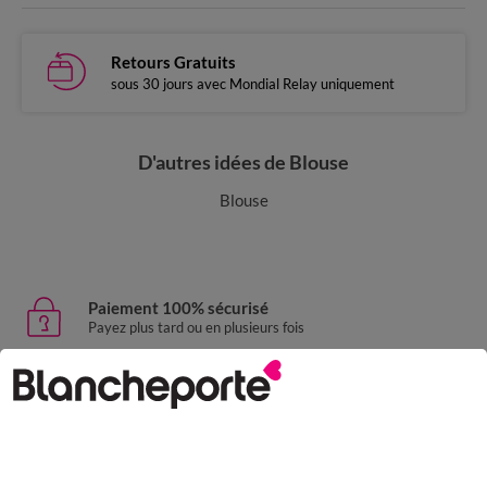
Retours Gratuits
sous 30 jours avec Mondial Relay uniquement
D'autres idées de Blouse
Blouse
Paiement 100% sécurisé
Payez plus tard ou en plusieurs fois
Livraison express
domicile, relais, consignes automatiques
Retours gratuits
sous 30 jours avec Mondial Relay uniquement