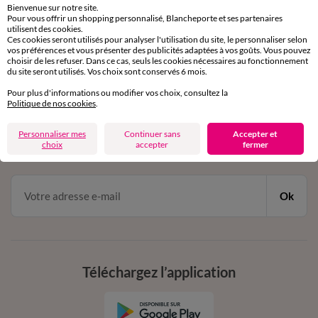
Bienvenue sur notre site.
Pour vous offrir un shopping personnalisé, Blancheporte et ses partenaires
Service clients
utilisent des cookies.
Ces cookies seront utilisés pour analyser l'utilisation du site, le personnaliser selon
par chat et par téléphone
vos préférences et vous présenter des publicités adaptées à vos goûts. Vous pouvez
de 8h00 à 20h00 du lundi au samedi
choisir de les refuser. Dans ce cas, seuls les cookies nécessaires au fonctionnement
du site seront utilisés. Vos choix sont conservés 6 mois.
Pour plus d'informations ou modifier vos choix, consultez la
11€ Offerts
Politique de nos cookies
.
en vous inscrivant à la newsletter
Personnaliser mes
Continuer sans
Accepter et
choix
accepter
fermer
dès 20€ d’achat
conditions dans votre email de confirmation
Ok
Téléchargez l’application