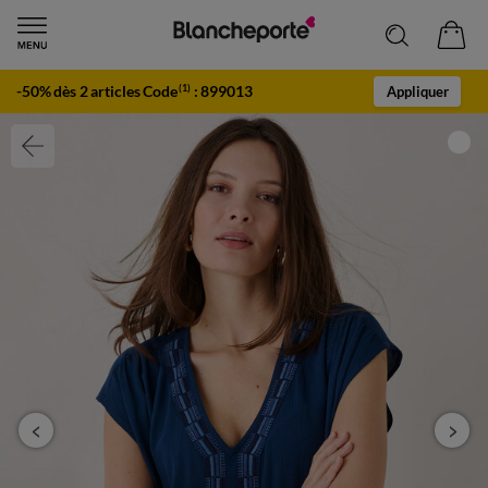
-50% dès 2 articles Code
:
899013
(1)
Appliquer