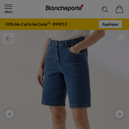
-50% dès 2 articles Code
:
899013
(1)
Appliquer