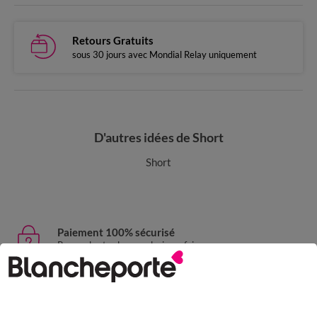
Retours Gratuits
sous 30 jours avec Mondial Relay uniquement
D'autres idées de Short
Short
Paiement 100% sécurisé
Payez plus tard ou en plusieurs fois
Livraison express
domicile, relais, consignes automatiques