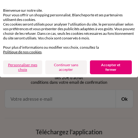
Retours gratuits
Bienvenue sur notre site.
sous 30 jours avec Mondial Relay uniquement
Pour vous offrir un shopping personnalisé, Blancheporte et ses partenaires
utilisent des cookies.
Ces cookies seront utilisés pour analyser l'utilisation du site, le personnaliser selon
Service clients
vos préférences et vous présenter des publicités adaptées à vos goûts. Vous pouvez
par chat et par téléphone
choisir de les refuser. Dans ce cas, seuls les cookies nécessaires au fonctionnement
de 8h00 à 20h00 du lundi au samedi
du site seront utilisés. Vos choix sont conservés 6 mois.
Pour plus d'informations ou modifier vos choix, consultez la
Politique de nos cookies
.
11€ Offerts
Personnaliser mes
Continuer sans
Accepter et
en vous inscrivant à la newsletter
choix
accepter
fermer
dès 20€ d’achat
conditions dans votre email de confirmation
Ok
Téléchargez l’application