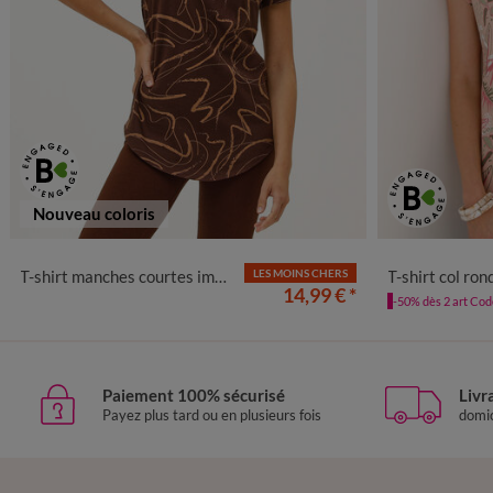
Nouveau coloris
34/36
38/40
42/44
46/48
50
52
54
34/36
38
T-shirt manches courtes imprimé
LES MOINS CHERS
T-shirt col ron
14,99 €
*
-50% dès 2 art Co
Paiement 100% sécurisé
Livr
Payez plus tard ou en plusieurs fois
domic