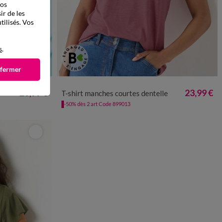
vos
ir de les
tilisés. Vos
s
.
 fermer
50
52
54
34/36
38/40
42/44
46/48
50
52
54
23,99 €
23,99 €
T-shirt manches courtes dentelle
-50% dès 2 art Code 899013