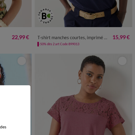
50
52
54
34/36
38/40
42/44
46/48
50
52
54
22,99 €
15,99 €
T-shirt manches courtes, imprimé coeurs dorés
-50% dès 2 art Code 899013
 des