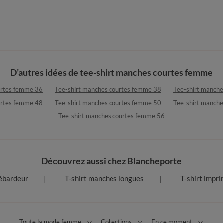
D’autres idées de tee-shirt manches courtes femme
urtes femme 36
Tee-shirt manches courtes femme 38
Tee-shirt manch
urtes femme 48
Tee-shirt manches courtes femme 50
Tee-shirt manch
Tee-shirt manches courtes femme 56
Découvrez aussi chez Blancheporte
ébardeur
T-shirt manches longues
T-shirt impr
Toute la mode femme
Collections
En ce moment