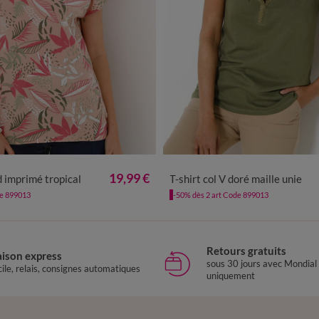
/40
42/44
46/48
50
52
54
34/36
38/40
42/44
46/48
19,99 €
d imprimé tropical
T-shirt col V doré maille unie
de 899013
-50% dès 2 art Code 899013
Retours gratuits
aison express
sous 30 jours avec Mondial
ile, relais, consignes automatiques
uniquement