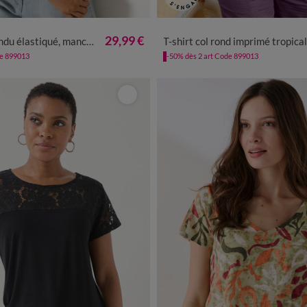
0
42/44
46/48
50
52
54
56
34/36
38/40
42/44
46/48
29,99 €
tiqué, manches coude en dentelle
T-shirt col rond imprimé tropical
de 899013
-50% dès 2 art Code 899013