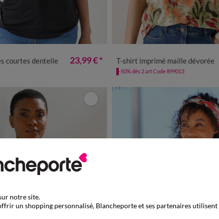
/40
42/44
46/48
50
52
54
34/36
38/40
42/44
46/48
23,99 €
*
s courtes dentelle
T-shirt imprimé maille dévorée
-50% dès 2 art Code 899013
ur notre site.
ffrir un shopping personnalisé, Blancheporte et ses partenaires utilisent