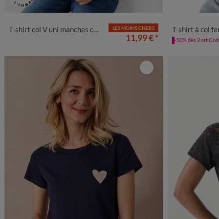
34/36
38/40
42/44
46/48
50
52
54
56
34/36
38/4
T-shirt col V uni manches courtes, coton
LES MOINS CHERS
T-shirt à col fendu élas
11,99 €
*
-50% dès 2 art Co