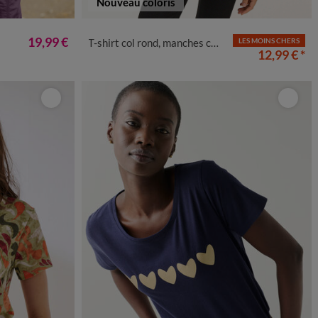
Nouveau coloris
50
52
54
34/36
38/40
42/44
46/48
50
52
54
19,99 €
T-shirt col rond, manches courtes
LES MOINS CHERS
12,99 €
*