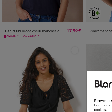
34/36
38/40
42/44
46/48
50
52
54
34/36
38
17,99 €
T-shirt uni brodé coeur manches courtes
T-shirt manche
-50% dès 2 art Code 899013
Bienvenue s
Pour vous o
cookies.