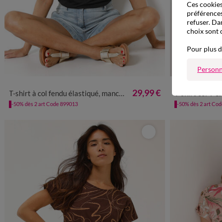
Ces cookies 
préférences
refuser. Da
choix sont 
Pour plus d
Personn
34/36
38/40
42/44
46/48
50
52
54
56
34/36
38
29,99 €
T-shirt à col fendu élastiqué, manches coude en dentelle
T-shirt col V en li
-50% dès 2 art Code 899013
-50% dès 2 art Co