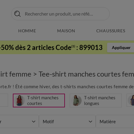
HOMME
MAISON
CHAUSSURES
-50% dès 2 articles Code
:
899013
(1)
Appliquer
hirt femme
>
Tee-shirt manches courtes fe
e.fr ! Été comme hiver, des t-shirts manches courtes femme de tou
T-shirt manches
T-shirt manches
courtes
longues
r
Motif
Matière