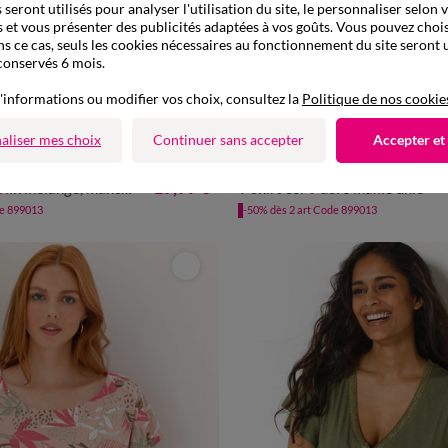
seront utilisés pour analyser l'utilisation du site, le personnaliser selon 
 et vous présenter des publicités adaptées à vos goûts. Vous pouvez chois
ns ce cas, seuls les cookies nécessaires au fonctionnement du site seront u
conservés 6 mois.
'informations ou modifier vos choix, consultez la
Politique de nos cookie
aliser mes choix
Continuer sans accepter
Accepter et
/40
42/44
46/48
50
52
54
34/36
38/40
42/44
46/48
19,99 €
n mélangé, manches courtes
T-shirt col V doré maille unie
de 899013
-50% dès 2 art Code 899013