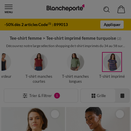
-50% dès 2 articles Code
:
899013
(1)
Appliquer
Tee-shirt femme
>
Tee-shirt imprimé femme turquoise
(2)
Découvrez notre large sélection shopping de t-shirt imprimés du 34 au 58 sur...
ardeur
T-shirt manches
T-shirt manches
T-shirt imprimé
courtes
longues
Trier & Filtrer
Grille
1