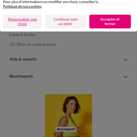
Pour plus d'informations ou modifier vos choix, consultez la
Livraison
Politique de nos cookies
.
Retours gratuits en Point Relais®
Personnaliser mes
Continuer sans
Accepter et
choix
accepter
fermer
Paiement
Carte 4 Etoiles
(1) Offres et codes promos
Aide & conseils
Blancheporte