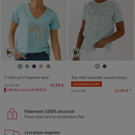
34/36
38/40
42/44
46/48
34/36
38/40
42/44
46/48
50
52
54
50
52
54
T-shirt col V imprimé doré
Tee-shirt manches courtes imprimé
LES MOINS CHERS
15,99 €
à partir de
-50% dès 2 art Code 899013
12,99 €
*
à partir de
Paiement 100% sécurisé
Payez plus tard ou en plusieurs fois
Livraison express