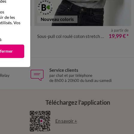
 des
vos
ir de les
Nouveau coloris
tilisés. Vos
à partir de
50
52
54
34/36
38/40
42/44
46/48
50
52
54
19,99 €
*
LES MOINS CHERS
Sous-pull col roulé coton stretch uni
s
.
8,99 €
*
 fermer
Service clients
 Relay
par chat et par téléphone
de 8h00 à 20h00 du lundi au samedi
Téléchargez l’application
En savoir +