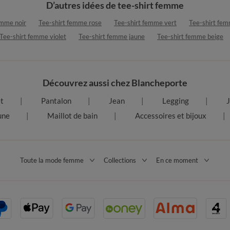
D’autres idées de tee-shirt femme
emme noir
Tee-shirt femme rose
Tee-shirt femme vert
Tee-shirt fem
Tee-shirt femme violet
Tee-shirt femme jaune
Tee-shirt femme beige
Découvrez aussi chez Blancheporte
et
Pantalon
Jean
Legging
une
Maillot de bain
Accessoires et bijoux
Toute la mode femme
Collections
En ce moment