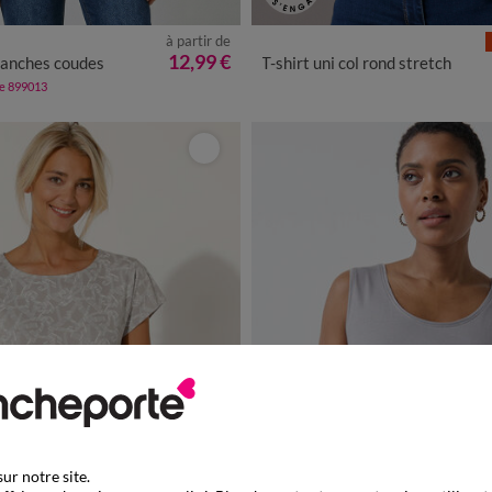
à partir de
/40
42/44
46/48
50
52
54
34/36
38/40
42/44
46/48
5
12,99 €
manches coudes
T-shirt uni col rond stretch
de 899013
ur notre site.