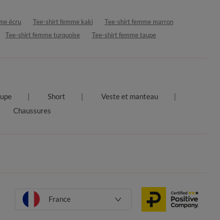
me écru
Tee-shirt femme kaki
Tee-shirt femme marron
Tee-shirt femme turquoise
Tee-shirt femme taupe
Jupe
Short
Veste et manteau
Chaussures
France