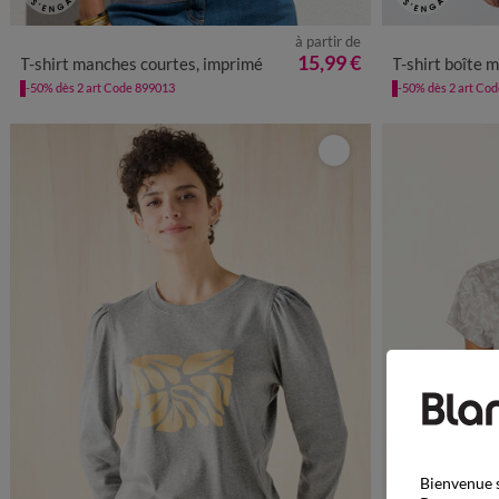
à partir de
34/36
38/40
42/44
46/48
50
52
54
34/36
38
15,99 €
T-shirt manches courtes, imprimé
T-shirt boîte 
-50% dès 2 art Code 899013
-50% dès 2 art Co
Bienvenue s