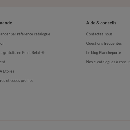
mande
Aide & conseils
nder par référence catalogue
Contactez-nous
son
Questions fréquentes
s gratuits en Point Relais®
Le blog Blancheporte
ent
Nos e-catalogues à consul
4 Etoiles
fres et codes promos