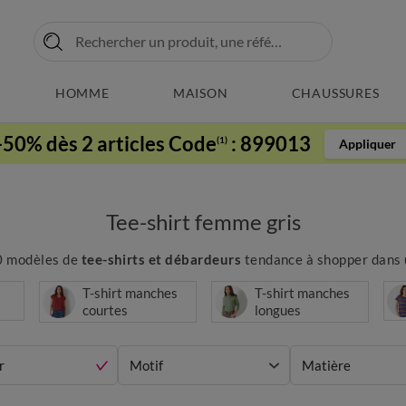
HOMME
MAISON
CHAUSSURES
-50% dès 2 articles Code
:
899013
(1)
Appliquer
Tee-shirt femme gris
00 modèles de
tee-shirts et débardeurs
tendance à shopper dans u
T-shirt manches
T-shirt manches
courtes
longues
r
Motif
Matière