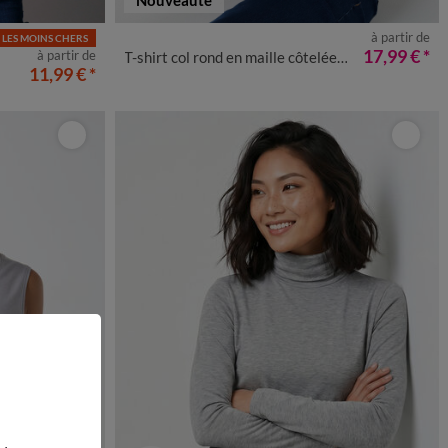
à partir de
LES MOINS CHERS
0
52
54
56
34/36
38/40
42/44
46/48
50
52
54
17,99 €
*
à partir de
T-shirt col rond en maille côtelée, manches longues
11,99 €
*