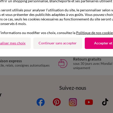
ffrir un shopping personnalisé, Blancheporte et ses partenaires utilisent
seront utilisés pour analyser l'utilisation du site, le personnaliser selon 
 et vous présenter des publicités adaptées à vos goûts. Vous pouvez chois
ns ce cas, seuls les cookies nécessaires au fonctionnement du site seront u
conservés 6 mois.
/40
42/44
46/48
50
52
54
34/36
38/40
42/44
46/48
courtes, imprimé
LES MOINS CHERS
Débardeur larges bretelles uni
'informations ou modifier vos choix, consultez la
Politique de nos cookie
19,49 €
*
aliser mes choix
Continuer sans accepter
Accepter et
Retours gratuits
aison express
sous 30 jours avec Mondial
ile, relais, consignes automatiques
uniquement
Suivez-nous
r