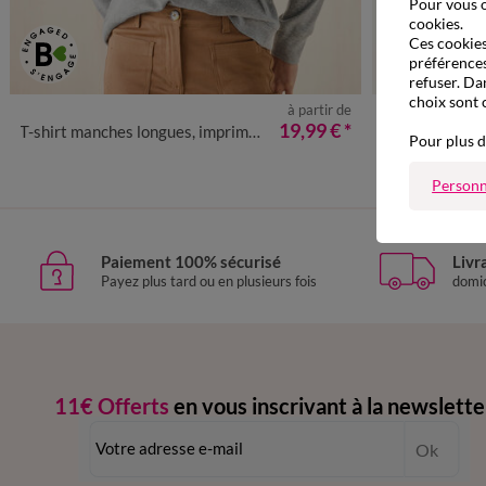
Pour vous o
cookies.
Ces cookies 
préférences
refuser. Da
choix sont 
à partir de
34/36
38/40
42/44
46/48
50
52
54
34/36
38
19,99 €
*
T-shirt manches longues, imprimé brillant
Tee-shirt manches 
Pour plus d
Personn
Paiement 100% sécurisé
Livr
Payez plus tard ou en plusieurs fois
domic
11€ Offerts
en vous inscrivant à la newslette
dès 20€ d’achat
-
conditions dans votre email de confirmation
Ok