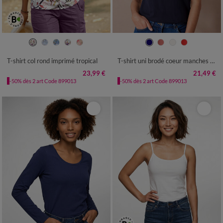
34/36
38/40
42/44
46/48
34/36
38/40
42/44
46/48
50
52
54
50
52
54
T-shirt col rond imprimé tropical
T-shirt uni brodé coeur manches courtes
23,99 €
21,49 €
-50% dès 2 art Code 899013
-50% dès 2 art Code 899013