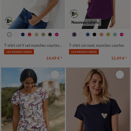
Nouveau coloris
34/36
38/40
42/44
46/48
34/36
38/40
42/44
46/48
50
52
54
56
50
52
54
T-shirt col V uni manches courtes, coton
T-shirt col rond, manches courtes
LES MOINS CHERS
LES MOINS CHERS
14,49 €
*
15,49 €
*