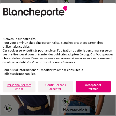
34/36
38/40
42/44
46/48
34/36
38/40
42/44
46/48
50
52
54
50
52
54
56
T-shirt manches longues, jersey en coton
Débardeur fines bretelles uni, coton bio**
LES MOINS CHERS
21,49 €
-50% dès 2 art Code 899013
9,99 €
*
Bienvenue sur notre site.
Pour vous offrir un shopping personnalisé, Blancheporte et ses partenaires
utilisent des cookies.
Ces cookies seront utilisés pour analyser l'utilisation du site, le personnaliser selon
vos préférences et vous présenter des publicités adaptées à vos goûts. Vous pouvez
choisir de les refuser. Dans ce cas, seuls les cookies nécessaires au fonctionnement
du site seront utilisés. Vos choix sont conservés 6 mois.
Pour plus d'informations ou modifier vos choix, consultez la
Politique de nos cookies
.
Personnaliser mes
Continuer sans
Accepter et
choix
accepter
fermer
Nouveau coloris