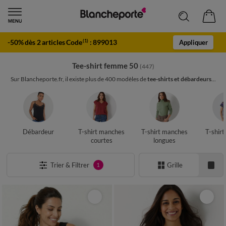
-50% dès 2 articles Code
:
899013
(1)
Appliquer
Tee-shirt femme 50
(447)
Sur Blancheporte.fr, il existe plus de 400 modèles de
tee-shirts et débardeurs
...
Débardeur
T-shirt manches
T-shirt manches
T-shir
courtes
longues
Trier & Filtrer
Grille
1