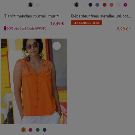
34/36
38/40
42/44
46/48
34/36
38/40
42/44
46/48
50
52
54
50
52
54
56
T-shirt manches courtes, imprimé coeurs dorés
Débardeur fines bretelles uni, coton bio**
LES MOINS CHERS
19,49 €
-50% dès 2 art Code 899013
9,99 €
*
34/36
38/40
42/44
46/48