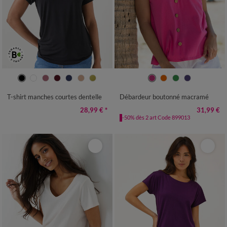
34/36
38/40
42/44
46/48
34/36
38/40
42/44
46/48
50
52
54
50
52
54
T-shirt manches courtes dentelle
Débardeur boutonné macramé
28,99 €
*
31,99 €
-50% dès 2 art Code 899013