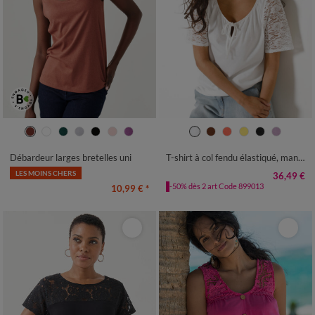
34/36
38/40
42/44
46/48
34/36
38/40
42/44
46/48
50
52
54
50
52
54
56
Débardeur larges bretelles uni
T-shirt à col fendu élastiqué, manches coude en dentelle
LES MOINS CHERS
36,49 €
-50% dès 2 art Code 899013
10,99 €
*