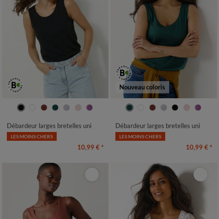
Nouveau coloris
34/36
38/40
42/44
46/48
34/36
38/40
42/44
46/48
50
52
54
50
52
54
Débardeur larges bretelles uni
Débardeur larges bretelles uni
LES MOINS CHERS
LES MOINS CHERS
10,99 €
*
10,99 €
*