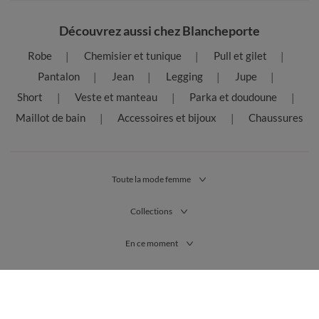
Découvrez aussi chez Blancheporte
Robe
Chemisier et tunique
Pull et gilet
Pantalon
Jean
Legging
Jupe
Short
Veste et manteau
Parka et doudoune
Maillot de bain
Accessoires et bijoux
Chaussures
Toute la mode femme
Collections
En ce moment