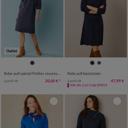
Outlet
34/36
38/40
42/44
46/48
34/36
38/40
42/44
46/48
50
52
50
52
54
56
Robe-pull spécial Petites rayures contrastées
Robe pull boutonnée
20,00 €
*
47,99 €
à partir de
à partir de
-50% dès 2 art Code 899013