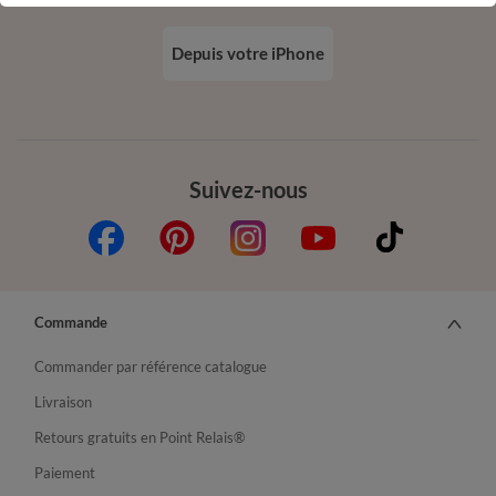
Depuis votre iPhone
Suivez-nous
Commande
Commander par référence catalogue
Livraison
Retours gratuits en Point Relais®
Paiement