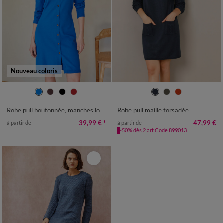
Nouveau coloris
34/36
38/40
42/44
46/48
34/36
38/40
42/44
46/48
50
52
54
50
52
54
Robe pull boutonnée, manches longues
Robe pull maille torsadée
39,99 €
*
47,99 €
à partir de
à partir de
-50% dès 2 art Code 899013