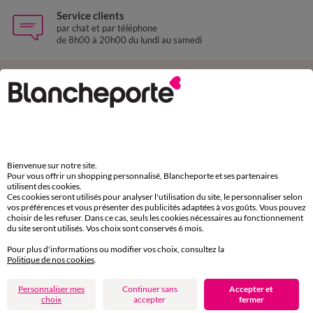
Service clients
par chat et par téléphone
de 8h00 à 20h00 du lundi au samedi
11€ Offerts
en vous inscrivant à la newsletter
dès 20€ d’achat
conditions dans votre email de confirmation
Bienvenue sur notre site.
Pour vous offrir un shopping personnalisé, Blancheporte et ses partenaires
Ok
utilisent des cookies.
Ces cookies seront utilisés pour analyser l'utilisation du site, le personnaliser selon
vos préférences et vous présenter des publicités adaptées à vos goûts. Vous pouvez
choisir de les refuser. Dans ce cas, seuls les cookies nécessaires au fonctionnement
du site seront utilisés. Vos choix sont conservés 6 mois.
Pour plus d'informations ou modifier vos choix, consultez la
Téléchargez l’application
Politique de nos cookies
.
Personnaliser mes
Continuer sans
Accepter et
choix
accepter
fermer