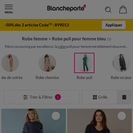
-50% dès 2 articles Code
:
899013
(1)
Appliquer
Robe femme
>
Robe pull pour femme bleu
(5)
Pièce cocooning par excellence, la
robe
pull pour femme est tellement douce et...
obe de soirée
Robe chemise
Robe pull
Robe en jean
Trier & Filtrer
Grille
1