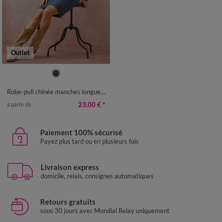
Outlet
34/36
42/44
46/48
50
52
54
Robe-pull chinée manches longues, épaule boutonnée
23,00 €
*
à partir de
Paiement 100% sécurisé
Payez plus tard ou en plusieurs fois
Livraison express
domicile, relais, consignes automatiques
Retours gratuits
sous 30 jours avec Mondial Relay uniquement