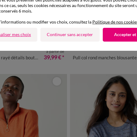
ns ce cas, seuls les cookies nécessaires au fonctionnement du site seront u
conservés 6 mois.
'informations ou modifier vos choix, consultez la
Politique de nos cookie
aliser mes choix
Continuer sans accepter
Accepter et
Nouveauté
à partir de
/40
42/44
46/48
50
52
54
34/36
38/40
42/44
46/48
39,99 €
*
ils boutonnés, maille moelleuse
Pull col rond manches blousantes, maille ajourée fantaisie