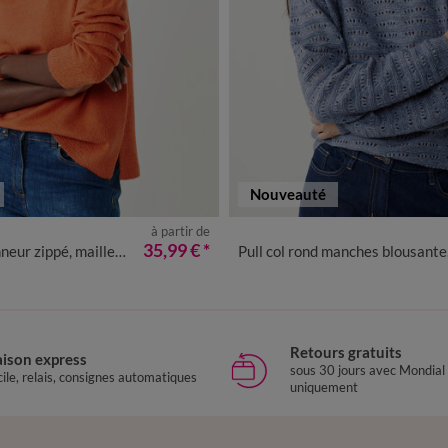
Nouveauté
à partir de
/40
42/44
46/48
50
52
54
34/36
38/40
42/44
46/48
35,99 €
*
 zippé, maille moelleuse
Pull col rond manches blousantes, maille ajourée fantaisie
Retours gratuits
aison express
sous 30 jours avec Mondial
ile, relais, consignes automatiques
uniquement