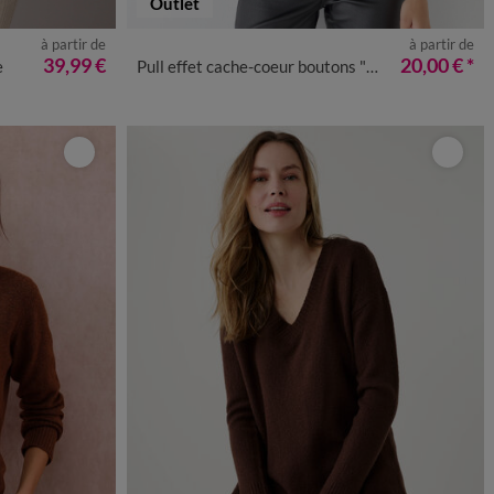
Outlet
à partir de
à partir de
0
52
54
56
34/36
38/40
42/44
46/48
50
52
54
39,99 €
20,00 €
*
e
Pull effet cache-coeur boutons "bijou"