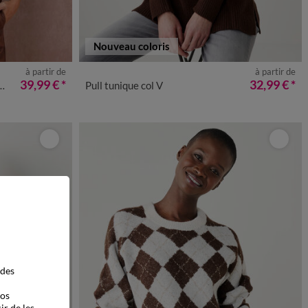
Nouveau coloris
à partir de
à partir de
50
52
54
34/36
38/40
42/44
46/48
50
52
54
56
39,99 €
*
32,99 €
*
Pull tunique col V
 des
vos
ir de les