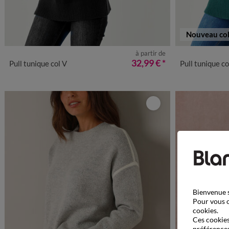
Nouveau col
à partir de
34/36
38/40
42/44
46/48
50
52
54
56
34/36
38/4
32,99 €
*
Pull tunique col V
Pull tunique co
Bienvenue s
Pour vous o
cookies.
Ces cookies 
préférences