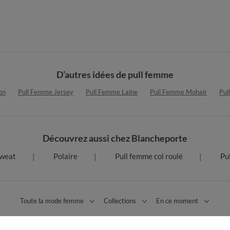
D’autres idées de pull femme
on
Pull Femme Jersey
Pull Femme Laine
Pull Femme Mohair
Pul
Découvrez aussi chez Blancheporte
weat
Polaire
Pull femme col roulé
Pu
Toute la mode femme
Collections
En ce moment