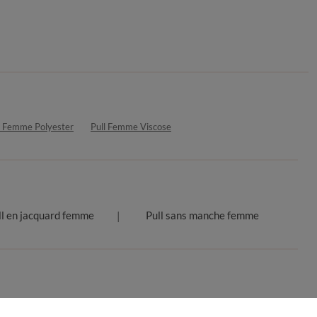
l Femme Polyester
Pull Femme Viscose
ll en jacquard femme
Pull sans manche femme