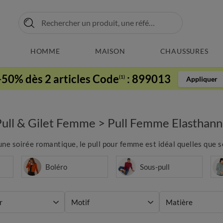
HOMME
MAISON
CHAUSSURES
-50% dès 2 articles Code
:
899013
(1)
Appliquer
Pull & Gilet Femme
>
Pull Femme Elasthann
 une soirée romantique, le pull pour femme est idéal quelles que 
Boléro
Sous-pull
r
Motif
Matière