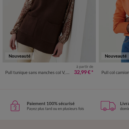
Nouveauté
Nouveauté
à partir de
34/36
38/40
42/44
46/48
50
52
54
56
34/36
38
32,99 €
*
Pull tunique sans manches col V, maille moelleuse
Pull col camionneur
Paiement 100% sécurisé
Livr
Payez plus tard ou en plusieurs fois
domic