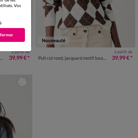
tilisés. Vos
s
.
 fermer
Nouveauté
à partir de
à partir de
50
52
54
34/36
38/40
42/44
46/48
50
52
54
39,99 €
*
39,99 €
*
Pull col rond, jacquard motif losanges