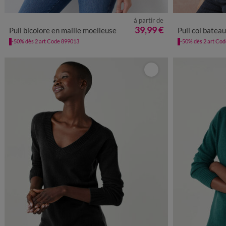
à partir de
34/36
38/40
42/44
46/48
50
52
54
56
34/36
38
39,99 €
Pull bicolore en maille moelleuse
Pull col batea
-50% dès 2 art Code 899013
-50% dès 2 art Co