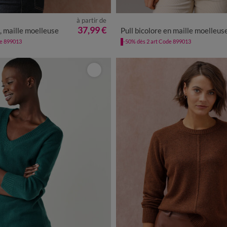
à partir de
/40
42/44
46/48
50
52
54
34/36
38/40
42/44
46/48
5
37,99 €
u, maille moelleuse
Pull bicolore en maille moelleus
de 899013
-50% dès 2 art Code 899013