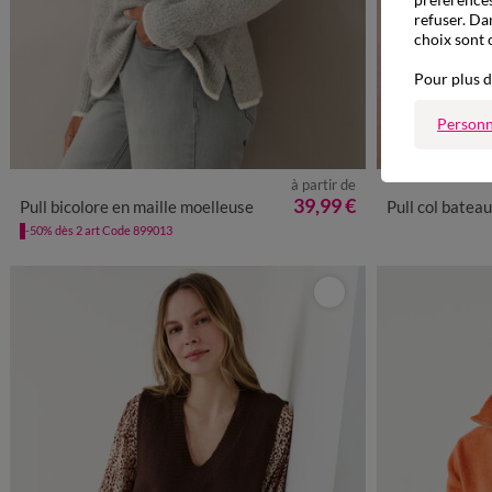
refuser. Da
choix sont 
Pour plus d
Personn
Nouveauté
à partir de
34/36
38/40
42/44
46/48
50
52
54
56
34/36
38
39,99 €
Pull bicolore en maille moelleuse
Pull col bateau rayé déta
-50% dès 2 art Code 899013