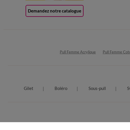
Demandez notre catalogue
Pull Femme Acrylique
Pull Femme Cot
Gilet
Boléro
Sous-pull
S