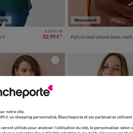
oris
Nouveauté
à partir de
0
42/44
46/48
50
52
54
56
34/36
38/40
42/44
46/48
32,99 €
*
l V
Pull col rond volume boite, maille moelleuse en laine mélangée
ur notre site.
ffrir un shopping personnalisé, Blancheporte et ses partenaires utilisent
seront utilisés pour analyser l'utilisation du site, le personnaliser selon 
 et vous présenter des publicités adaptées à vos goûts. Vous pouvez chois