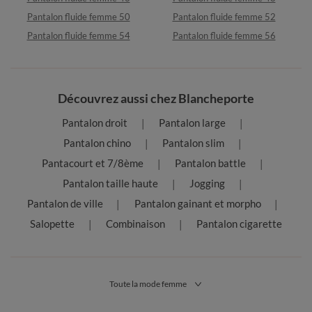
Pantalon fluide femme 50
Pantalon fluide femme 52
Pantalon fluide femme 54
Pantalon fluide femme 56
Découvrez aussi chez Blancheporte
Pantalon droit
Pantalon large
Pantalon chino
Pantalon slim
Pantacourt et 7/8ème
Pantalon battle
Pantalon taille haute
Jogging
Pantalon de ville
Pantalon gainant et morpho
Salopette
Combinaison
Pantalon cigarette
Toute la mode femme