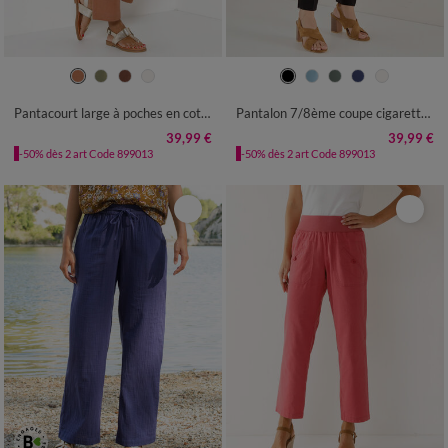
36
38
40
42
44
46
48
36
38
40
42
44
46
48
50
52
54
50
52
54
Pantacourt large à poches en coton-lin
Pantalon 7/8ème coupe cigarette, uni
39,99 €
39,99 €
-50% dès 2 art Code 899013
-50% dès 2 art Code 899013