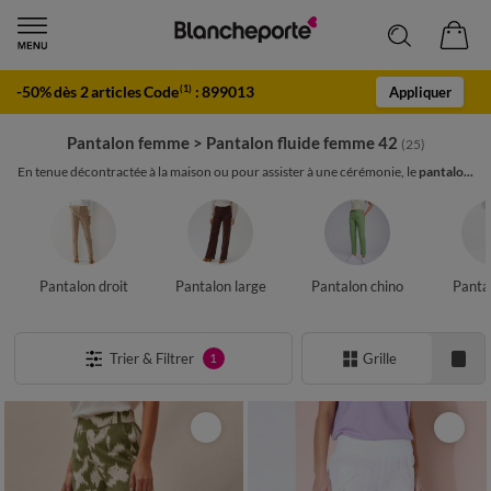
-50% dès 2 articles Code
:
899013
(1)
Appliquer
Pantalon femme
>
Pantalon fluide femme 42
(25)
En tenue décontractée à la maison ou pour assister à une cérémonie, le
pantalo...
Pantalon droit
Pantalon large
Pantalon chino
Panta
Trier & Filtrer
Grille
1