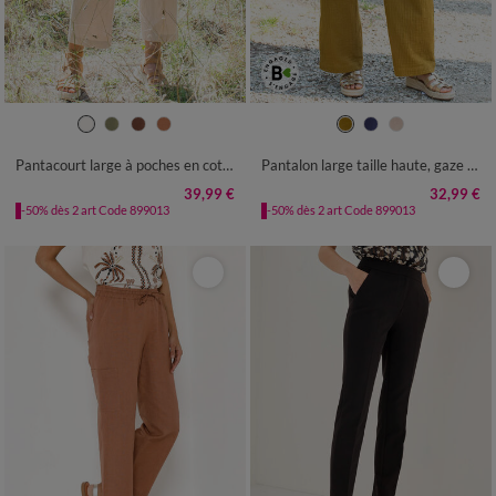
36
38
40
42
44
46
48
36
38
40
42
44
46
48
50
52
54
50
52
54
Pantacourt large à poches en coton-lin
Pantalon large taille haute, gaze de coton
39,99 €
32,99 €
-50% dès 2 art Code 899013
-50% dès 2 art Code 899013