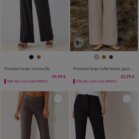
36
38
40
42
44
46
48
36
38
40
42
44
46
48
50
52
54
50
52
54
Pantalon large viscose/lin
Pantalon large taille haute, gaze de coton
39,99 €
32,99 €
-50% dès 2 art Code 899013
-50% dès 2 art Code 899013