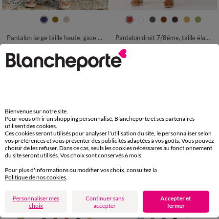
36
38
40
42
44
46
48
36
38
40
42
44
46
48
50
52
54
50
52
54
Pantalon large taille haute, gaze de coton
Pantalon droit 7/8ème, taille élastiquée, lin coton
32,99 €
42,99 €
-50% dès 2 art Code 899013
-50% dès 2 art Code 899013
Bienvenue sur notre site.
Pour vous offrir un shopping personnalisé, Blancheporte et ses partenaires
utilisent des cookies.
Ces cookies seront utilisés pour analyser l'utilisation du site, le personnaliser selon
vos préférences et vous présenter des publicités adaptées à vos goûts. Vous pouvez
choisir de les refuser. Dans ce cas, seuls les cookies nécessaires au fonctionnement
du site seront utilisés. Vos choix sont conservés 6 mois.
Pour plus d'informations ou modifier vos choix, consultez la
Politique de nos cookies
.
Personnaliser mes
Continuer sans
Accepter et
choix
accepter
fermer