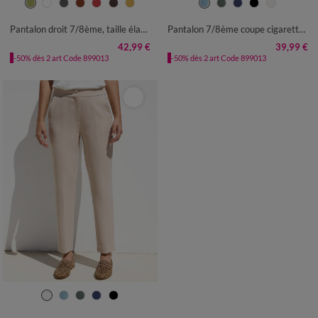
36
38
40
42
44
46
48
36
38
40
42
44
46
48
50
52
54
50
52
54
Pantalon droit 7/8ème, taille élastiquée, lin coton
Pantalon 7/8ème coupe cigarette, uni
42,99 €
39,99 €
-50% dès 2 art Code 899013
-50% dès 2 art Code 899013
36
38
40
42
44
46
48
50
52
54