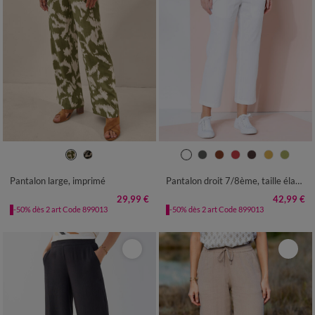
36
38
40
42
44
46
48
36
38
40
42
44
46
48
50
52
50
52
54
Pantalon large, imprimé
Pantalon droit 7/8ème, taille élastiquée, lin coton
29,99 €
42,99 €
-50% dès 2 art Code 899013
-50% dès 2 art Code 899013