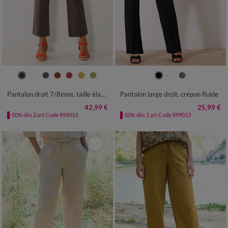
36
38
40
42
44
46
48
38
40
42
44
46
48
50
50
52
54
52
54
56
Pantalon droit 7/8ème, taille élastiquée, lin coton
Pantalon large droit, crépon fluide
42,99 €
25,99 €
-50% dès 2 art Code 899013
-50% dès 2 art Code 899013