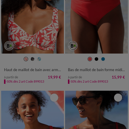
36
38
40
42
44
46
48
50
Haut de maillot de bain avec armatures Linao - forme balconnet
Bas de maillot de bain forme midi uni Solaro
19,99 €
15,99 €
à partir de
à partir de
-50% dès 2 art Code 899013
-50% dès 2 art Code 899013