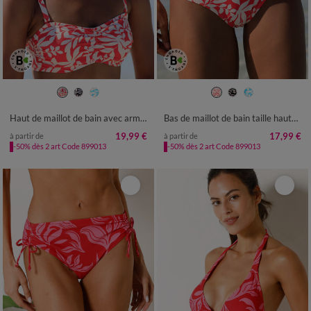
38
40
42
44
46
48
50
52
Haut de maillot de bain avec armatures Linao - forme bandeau
Bas de maillot de bain taille haute imprimé Linao
19,99 €
17,99 €
à partir de
à partir de
-50% dès 2 art Code 899013
-50% dès 2 art Code 899013