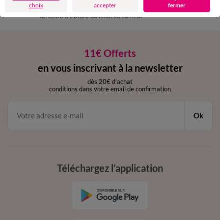
choix
accepter
fermer
par chat et par téléphone
de 8h00 à 20h00 du lundi au samedi
11€ Offerts
en vous inscrivant à la newsletter
dès 20€ d’achat
conditions dans votre email de confirmation
Ok
Téléchargez l’application