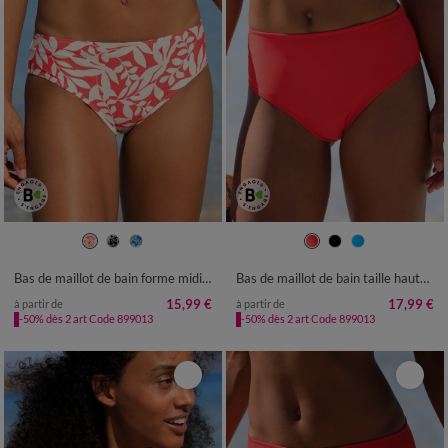
36
38
40
42
44
46
48
38
40
42
44
46
48
50
50
52
Bas de maillot de bain forme midi imprimé Linao
Bas de maillot de bain taille haute uni Solaro
15,99 €
17,99 €
à partir de
à partir de
-50% dès 2 art Code 899013
-50% dès 2 art Code 899013