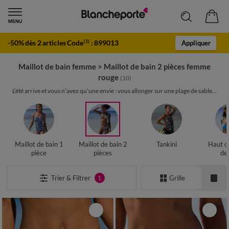
-50% dès 2 articles Code
:
899013
(1)
Appliquer
Maillot de bain femme
>
Maillot de bain 2 pièces femme
rouge
(10)
L’été arrive et vous n’avez qu’une envie : vous allonger sur une plage de sable...
Maillot de bain 1
Maillot de bain 2
Tankini
Haut d
pièce
pièces
de
Trier & Filtrer
Grille
1