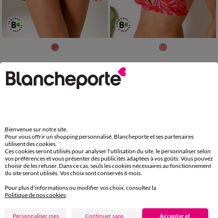
36
38
40
42
44
46
48
36
38
40
42
44
46
48
50
50
Culotte de bain midi imprimé graphique ligne Viana
Soutien-gorge de bain forme triangle imprimé Viana - sans armatures
18,99 €
21,99 €
à partir de
à partir de
-50% dès 2 art Code 899013
-50% dès 2 art Code 899013
Paiement 100% sécurisé
Payez plus tard ou en plusieurs fois
Bienvenue sur notre site.
Pour vous offrir un shopping personnalisé, Blancheporte et ses partenaires
utilisent des cookies.
Ces cookies seront utilisés pour analyser l'utilisation du site, le personnaliser selon
Livraison express
vos préférences et vous présenter des publicités adaptées à vos goûts. Vous pouvez
domicile, relais, consignes automatiques
choisir de les refuser. Dans ce cas, seuls les cookies nécessaires au fonctionnement
du site seront utilisés. Vos choix sont conservés 6 mois.
Retours gratuits
Pour plus d'informations ou modifier vos choix, consultez la
sous 30 jours avec Mondial Relay uniquement
Politique de nos cookies
.
Personnaliser mes
Continuer sans
Accepter et
Service clients