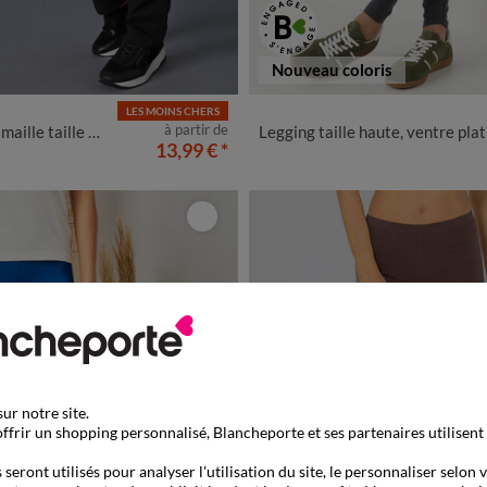
Nouveau coloris
LES MOINS CHERS
/40
42/44
46/48
50
52
54
34/36
38/40
42/44
46/48
5
à partir de
 taille élastiquée
Legging taille haute, ventre plat
58
13,99 €
*
ur notre site.
ffrir un shopping personnalisé, Blancheporte et ses partenaires utilisent
seront utilisés pour analyser l'utilisation du site, le personnaliser selon 