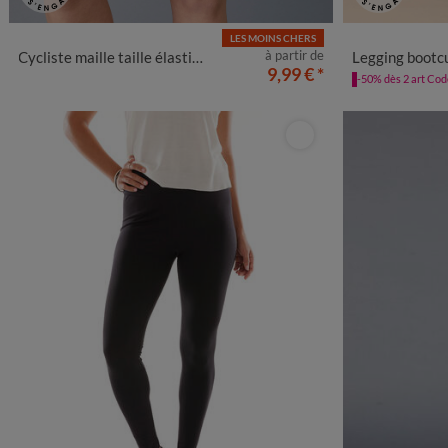
LES MOINS CHERS
38/40
42/44
46/48
50
52
54
56
34/36
38
à partir de
Cycliste maille taille élastiquée
Legging bootcut 
9,99 €
*
-50% dès 2 art Co