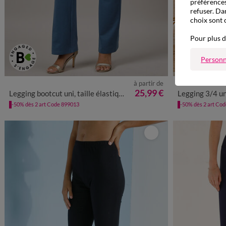
préférences
refuser. Da
choix sont 
Pour plus d
Personn
à partir de
34/36
38/40
42/44
46/48
50
52
54
34/36
38/4
25,99 €
Legging bootcut uni, taille élastiquée
Legging 3/4 uni
-50% dès 2 art Code 899013
-50% dès 2 art Co