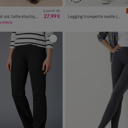
à partir de
/40
42/44
46/48
50
52
54
34/36
38/40
42/44
46/48
27,99 €
uni, taille élastiquée
Legging trompette maille jersey
de 899013