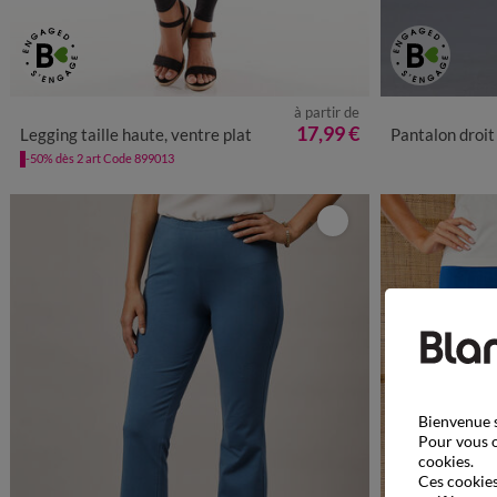
à partir de
34/36
38/40
42/44
46/48
50
52
54
56
34/36
38
17,99 €
Legging taille haute, ventre plat
Pantalon droit maille
58
-50% dès 2 art Code 899013
Bienvenue s
Pour vous o
cookies.
Ces cookies 