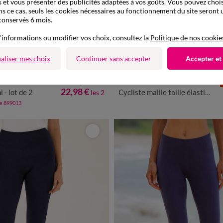
 et vous présenter des publicités adaptées à vos goûts. Vous pouvez chois
ns ce cas, seuls les cookies nécessaires au fonctionnement du site seront u
conservés 6 mois.
'informations ou modifier vos choix, consultez la
Politique de nos cookie
aliser mes choix
Continuer sans accepter
Accepter et
Nouveau coloris
à partir de
0
42/44
46/48
50
52
54
56
38/40
42/44
46/48
50
5
22,98 €
 - lot de 2
Cycliste maille taille élastiquée
les 2
de 899013