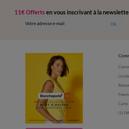
11€ Offerts
en vous inscrivant à la newslette
dès 20€ d’achat
-
conditions dans votre email de confirmation
Ok
Com
Comma
Livrai
Retour
Paiem
Carte 
(1) Of