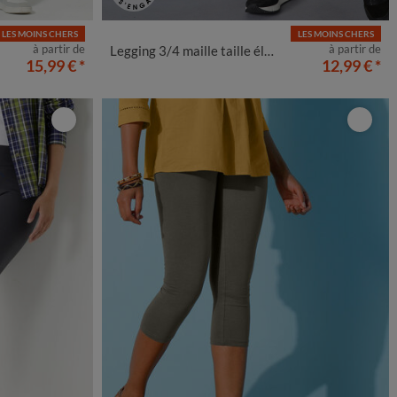
LES MOINS CHERS
LES MOINS CHERS
50
52
54
38/40
42/44
46/48
50
52
54
à partir de
à partir de
Legging 3/4 maille taille élastiquée
15,99 €
*
12,99 €
*