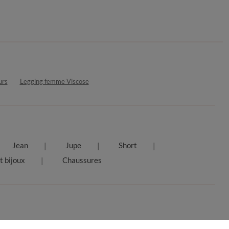
urs
Legging femme Viscose
Jean
Jupe
Short
t bijoux
Chaussures