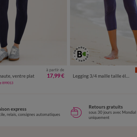
à partir de
0
42/44
46/48
50
52
54
56
38/40
42/44
46/48
50
17,99 €
haute, ventre plat
Legging 3/4 maille taille élastiquée
58
de 899013
Retours gratuits
aison express
sous 30 jours avec Mondial
ile, relais, consignes automatiques
uniquement