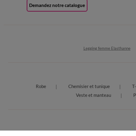
Demandez notre catalogue
Legging femme Elasthanne
Robe
Chemisier et tunique
T-
Veste et manteau
P