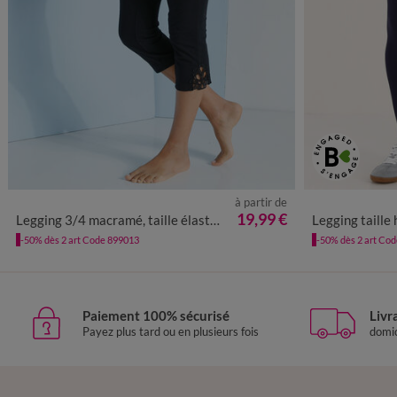
à partir de
34/36
38/40
42/44
46/48
50
52
54
56
34/36
38/4
19,99 €
Legging 3/4 macramé, taille élastiquée
Legging taille 
58
-50% dès 2 art Code 899013
-50% dès 2 art Co
Paiement 100% sécurisé
Livr
Payez plus tard ou en plusieurs fois
domic