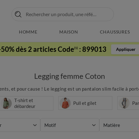
HOMME
MAISON
CHAUSSURES
-50% dès 2 articles Code
:
899013
(1)
Appliquer
Legging femme Coton
, et pour cause ! Le legging est un pantalon slim facile à porter, 
T-shirt et
Pull et gilet
Pa
débardeur
r
Motif
Matière