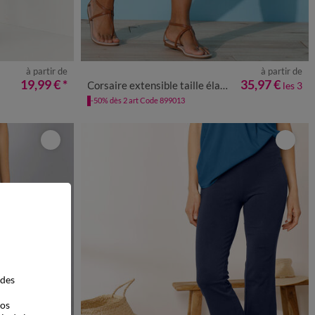
à partir de
à partir de
0
52
54
56
38/40
42/44
46/48
50
52
54
19,99 €
*
35,97 €
Corsaire extensible taille élastiquée - lot de 3
les 3
-50% dès 2 art Code 899013
 des
vos