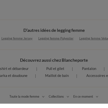
D’autres idées de legging femme
Legging femme Jersey
Legging femme Polyester
Legging femme Velo
Découvrez aussi chez Blancheporte
shirt et débardeur
Pull et gilet
Pantalon
arka et doudoune
Maillot de bain
Accessoires e
Toute la mode femme
Collections
En ce moment