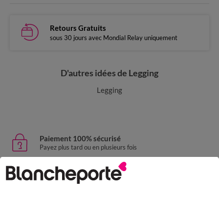
Retours Gratuits
sous 30 jours avec Mondial Relay uniquement
D'autres idées de Legging
Legging
Paiement 100% sécurisé
Payez plus tard ou en plusieurs fois
Livraison express
domicile, relais, consignes automatiques
Retours gratuits
sous 30 jours avec Mondial Relay uniquement