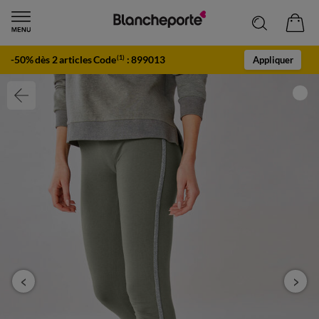
-50% dès 2 articles Code
:
899013
(1)
Appliquer