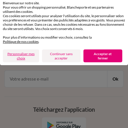
Bienvenue sur notre site.
Pour vous offrir un shopping personnalisé, Blancheporte et ses partenaires
Service clients
utilisent des cookies.
Ces cookies seront utilisés pour analyser l'utilisation du site, le personnaliser selon
par chat et par téléphone
vos préférences et vous présenter des publicités adaptées à vos goûts. Vous pouvez
de 8h00 à 20h00 du lundi au samedi
choisir de les refuser. Dans ce cas, seuls les cookies nécessaires au fonctionnement
du site seront utilisés. Vos choix sont conservés 6 mois.
Pour plus d'informations ou modifier vos choix, consultez la
11€ Offerts
Politique de nos cookies
.
en vous inscrivant à la newsletter
Personnaliser mes
Continuer sans
Accepter et
choix
accepter
fermer
dès 20€ d’achat
conditions dans votre email de confirmation
Ok
Téléchargez l’application