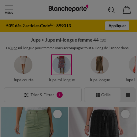
-50% dès 2 articles Code
:
899013
(1)
Appliquer
Jupe
>
Jupe mi-longue femme 44
(10)
La
jupe
mi-longue pour femme vous accompagne tout au long de l’année dans...
Jupe courte
Jupe mi-longue
Jupe longue
Jupe i
Trier & Filtrer
Grille
1