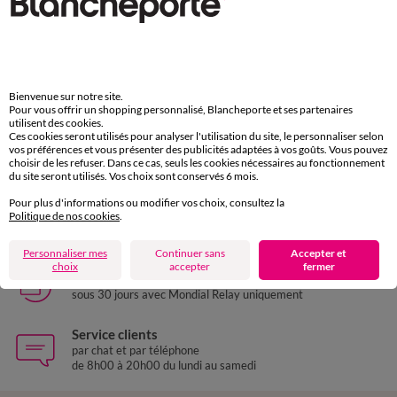
Outlet
Nouveauté
36
38
40
42
44
46
48
36
38
40
42
44
46
48
50
52
50
52
54
Jupe boutonnée fluide imprimé graphique, viscose
Jupe évasée à godets, jean
12,00 €
*
39,99 €
*
Bienvenue sur notre site.
Pour vous offrir un shopping personnalisé, Blancheporte et ses partenaires
utilisent des cookies.
Ces cookies seront utilisés pour analyser l'utilisation du site, le personnaliser selon
vos préférences et vous présenter des publicités adaptées à vos goûts. Vous pouvez
Paiement 100% sécurisé
choisir de les refuser. Dans ce cas, seuls les cookies nécessaires au fonctionnement
Payez plus tard ou en plusieurs fois
du site seront utilisés. Vos choix sont conservés 6 mois.
Pour plus d'informations ou modifier vos choix, consultez la
Livraison express
Politique de nos cookies
.
domicile, relais, consignes automatiques
Personnaliser mes
Continuer sans
Accepter et
choix
accepter
fermer
Retours gratuits
sous 30 jours avec Mondial Relay uniquement
Service clients
par chat et par téléphone
de 8h00 à 20h00 du lundi au samedi