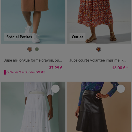
Spécial Petites
Outlet
34
36
38
40
42
44
46
38/40
42/44
46/48
50
52
48
50
52
54
56
Jupe mi-longue forme crayon, Spécial Petites
Jupe courte volantée imprimé ikat, crépon
37,99 €
16,00 €
*
-50% dès 2 art Code 899013