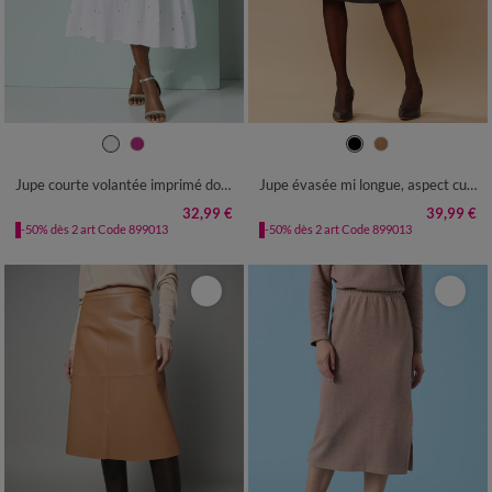
34/36
38/40
42/44
46/48
36
38
40
42
44
46
48
50
52
54
56
50
52
54
Jupe courte volantée imprimé doré, crépon
Jupe évasée mi longue, aspect cuir**
32,99 €
39,99 €
-50% dès 2 art Code 899013
-50% dès 2 art Code 899013