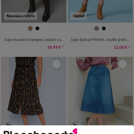
Nouveau coloris
Outlet
36
38
40
42
44
46
48
38/40
42/44
46/48
50
52
50
52
54
54
Jupe évasée mi longue, aspect cuir**
Jupe Spécial Petites, maille grattée
39,99 €
*
12,00 €
*