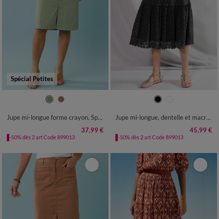
Spécial Petites
34
36
38
40
42
44
46
34/36
38/40
42/44
46/48
48
50
52
50
52
54
Jupe mi-longue forme crayon, Spécial Petites
Jupe mi-longue, dentelle et macramé
37,99 €
45,99 €
-50% dès 2 art Code 899013
-50% dès 2 art Code 899013