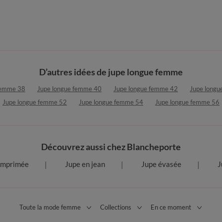
D’autres idées de jupe longue femme
femme 38
Jupe longue femme 40
Jupe longue femme 42
Jupe longu
Jupe longue femme 52
Jupe longue femme 54
Jupe longue femme 56
Découvrez aussi chez Blancheporte
imprimée
Jupe en jean
Jupe évasée
J
Toute la mode femme
Collections
En ce moment