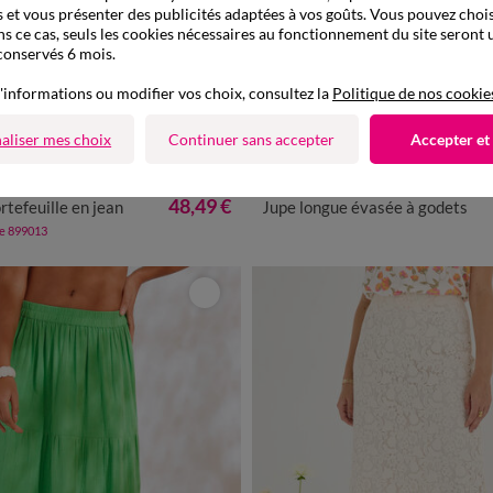
 et vous présenter des publicités adaptées à vos goûts. Vous pouvez chois
ns ce cas, seuls les cookies nécessaires au fonctionnement du site seront u
conservés 6 mois.
'informations ou modifier vos choix, consultez la
Politique de nos cookie
aliser mes choix
Continuer sans accepter
Accepter et
Nouveauté
0
42
44
46
48
50
52
54
36
38
40
42
44
46
48
48,49 €
rtefeuille en jean
Jupe longue évasée à godets
de 899013