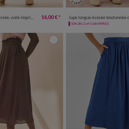
/40
42/44
46/48
50
52
54
36
38
40
42
44
46
48
16,00 €
*
, voile imprimé léopard
Jupe longue évasée boutonnée devant, denim stre
-50% dès 2 art Code 899013