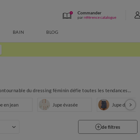
Commander
par
référence catalogue
BAIN
BLOG
ontournable du dressing féminin défie toutes les tendances...
e en jean
Jupe évasée
Jupe droite
de filtres