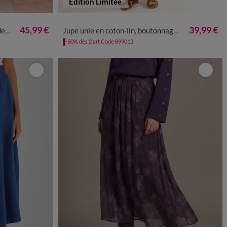
Edition Limitée
50
52
54
36
38
40
42
44
46
48
50
52
45,99 €
39,99 €
tch
Jupe unie en coton-lin, boutonnage fantaisie
-50% dès 2 art Code 899013