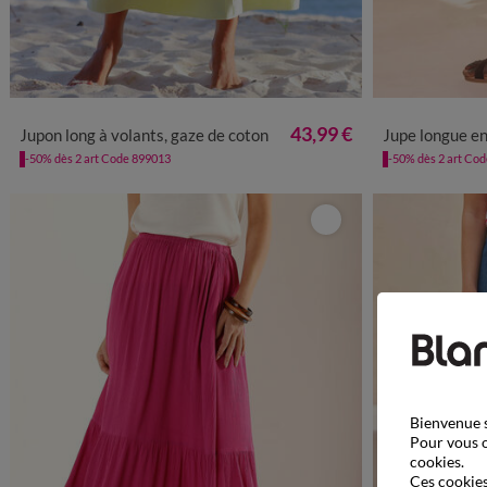
34/36
38/40
42/44
46/48
50
52
54
34/36
38
43,99 €
Jupon long à volants, gaze de coton
Jupe longue e
-50% dès 2 art Code 899013
-50% dès 2 art Co
Bienvenue s
Pour vous o
cookies.
Ces cookies 