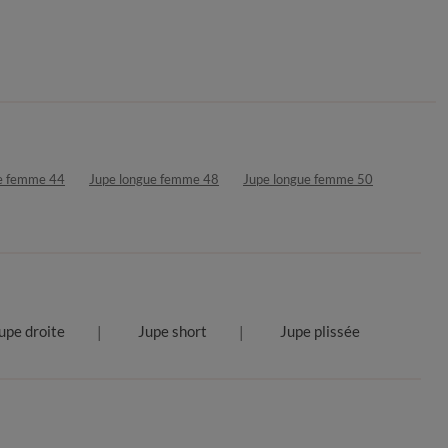
e femme 44
Jupe longue femme 48
Jupe longue femme 50
upe droite
Jupe short
Jupe plissée