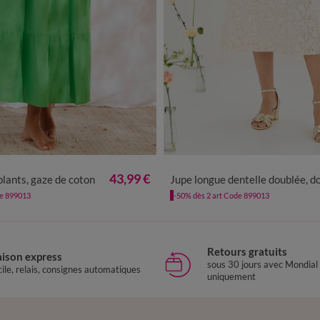
/40
42/44
46/48
50
52
54
36
38
40
42
44
46
48
43,99 €
olants, gaze de coton
Jupe longue dentelle doublée, dos fe
de 899013
-50% dès 2 art Code 899013
Retours gratuits
aison express
sous 30 jours avec Mondial
ile, relais, consignes automatiques
uniquement