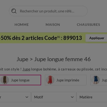
HOMME
MAISON
CHAUSSURES
-50% dès 2 articles Code
:
899013
(1)
Appliquer
Jupe
>
Jupe longue femme 46
oit son style !
Jupe
longue bohème, à carreaux ou plissée, cet inc
Jupe longue
Jupe imprimée
Jup
r
Motif
Matière