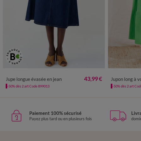
36
38
40
42
44
46
48
50
52
34/36
38
43,99 €
Jupe longue évasée en jean
Jupon long à v
-50% dès 2 art Code 899013
-50% dès 2 art Co
Paiement 100% sécurisé
Livr
Payez plus tard ou en plusieurs fois
domic