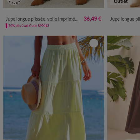
Outlet
34/36
38/40
42/44
46/48
50
52
54
34/36
38
36,49 €
Jupe longue plissée, voile imprimé léopard
Jupe longue plissée
-50% dès 2 art Code 899013