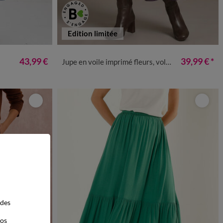
Edition limitée
50
52
54
34/36
38/40
42/44
46/48
50
52
54
43,99 €
39,99 €
*
Jupe en voile imprimé fleurs, volume jupon
 des
vos