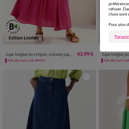
préférences
refuser. Da
choix sont 
Pour plus d
Personn
Edition Limitée
34/36
38/40
42/44
46/48
50
52
54
36
38
4
43,99 €
Jupe longue en crépon, volume jupon
Jupe longue po
-50% dès 2 art Code 899013
-50% dès 2 art Co