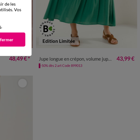
ir de les
tilisés. Vos
s
.
 fermer
Edition Limitée
50
52
54
34/36
38/40
42/44
46/48
50
52
54
48,49 €
*
43,99 €
Jupe longue en crépon, volume jupon
-50% dès 2 art Code 899013