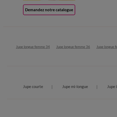
Demandez notre catalogue
Jupe longue femme 34
Jupe longue femme 36
Jupe longue 
Jupe courte
Jupe mi-longue
Jupe 