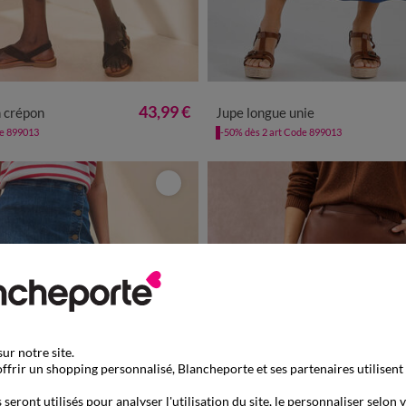
/40
42/44
46/48
50
52
54
36
38
40
42
44
46
48
43,99 €
n crépon
Jupe longue unie
de 899013
-50% dès 2 art Code 899013
ur notre site.
ffrir un shopping personnalisé, Blancheporte et ses partenaires utilisent
seront utilisés pour analyser l'utilisation du site, le personnaliser selon 