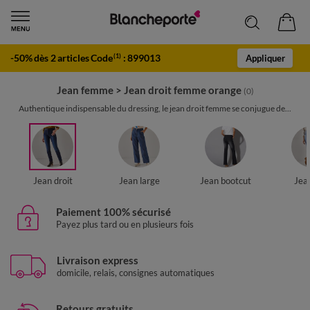
-50% dès 2 articles Code
:
899013
(1)
Appliquer
Jean femme
>
Jean droit femme orange
(0)
Authentique indispensable du dressing, le jean droit femme se conjugue de...
Jean droit
Jean large
Jean bootcut
Jea
Paiement 100% sécurisé
Payez plus tard ou en plusieurs fois
Livraison express
domicile, relais, consignes automatiques
Retours gratuits