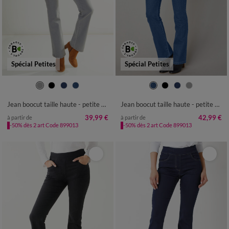
Spécial Petites
Spécial Petites
36
38
40
42
44
46
48
36
38
40
42
44
46
48
50
52
50
52
Jean boocut taille haute - petite stature
Jean boocut taille haute - petite stature
39,99 €
42,99 €
à partir de
à partir de
-50% dès 2 art Code 899013
-50% dès 2 art Code 899013