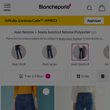
-50% dès 2 articles Code
:
899013
(1)
Appliquer
Jean femme
>
Jeans bootcut femme Polyester
(22)
Parmi les incontournables de la catégorie
jeans pour femme
, le jean bootcut...
Jean droit
Jean large
Jean bootcut
Jea
Trier & Filtrer
Grille
1