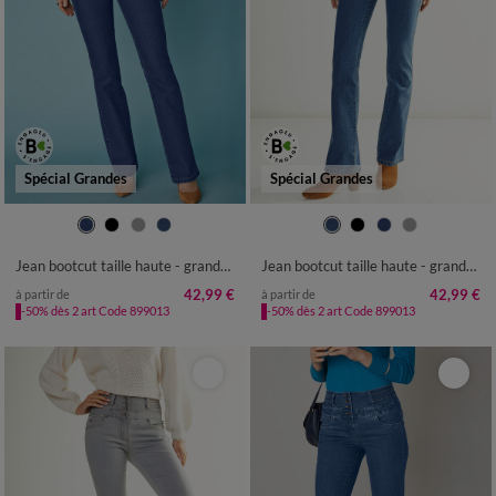
Spécial Grandes
Spécial Grandes
36
38
40
42
44
46
48
36
38
40
42
44
46
48
50
52
50
52
Jean bootcut taille haute - grande stature
Jean bootcut taille haute - grande stature
42,99 €
42,99 €
à partir de
à partir de
-50% dès 2 art Code 899013
-50% dès 2 art Code 899013