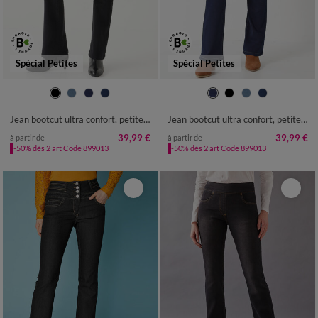
Spécial Petites
Spécial Petites
36
38
40
42
44
46
48
36
38
40
42
44
46
48
50
52
54
50
52
54
Jean bootcut ultra confort, petite stature
Jean bootcut ultra confort, petite stature
39,99 €
39,99 €
à partir de
à partir de
-50% dès 2 art Code 899013
-50% dès 2 art Code 899013