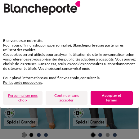
36
38
40
42
44
46
48
36
38
40
42
44
46
48
50
52
54
50
52
54
Jean bootcut ultra confort, petite stature
Jean bootcut ultra confort, grande stature
39,99 €
39,99 €
à partir de
à partir de
-50% dès 2 art Code 899013
-50% dès 2 art Code 899013
Bienvenue sur notre site.
Pour vous offrir un shopping personnalisé, Blancheporte et ses partenaires
utilisent des cookies.
Ces cookies seront utilisés pour analyser l'utilisation du site, le personnaliser selon
vos préférences et vous présenter des publicités adaptées à vos goûts. Vous pouvez
choisir de les refuser. Dans ce cas, seuls les cookies nécessaires au fonctionnement
du site seront utilisés. Vos choix sont conservés 6 mois.
Pour plus d'informations ou modifier vos choix, consultez la
Politique de nos cookies
.
Personnaliser mes
Continuer sans
Accepter et
choix
accepter
fermer
Spécial Grandes
Spécial Grandes
36
38
40
42
44
46
48
36
38
40
42
44
46
48