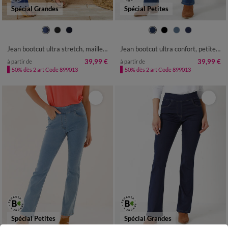
Spécial Grandes
Spécial Petites
36
38
40
42
44
46
48
36
38
40
42
44
46
48
50
52
54
50
52
54
Jean bootcut ultra stretch, maille effet jean, grande stature
Jean bootcut ultra confort, petite stature
39,99 €
39,99 €
à partir de
à partir de
-50% dès 2 art Code 899013
-50% dès 2 art Code 899013
Spécial Petites
Spécial Grandes