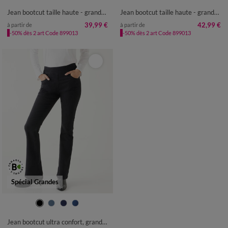
50
52
50
52
Jean bootcut taille haute - grande stature
Jean bootcut taille haute - grande stature
39,99 €
42,99 €
à partir de
à partir de
-50% dès 2 art Code 899013
-50% dès 2 art Code 899013
Spécial Grandes
36
38
40
42
44
46
48
50
52
54
Jean bootcut ultra confort, grande stature