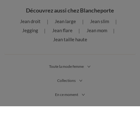
Découvrez aussi chez Blancheporte
Jean droit
Jean large
Jean slim
Jegging
Jean flare
Jean mom
Jean taille haute
Toute la mode femme
Collections
En ce moment