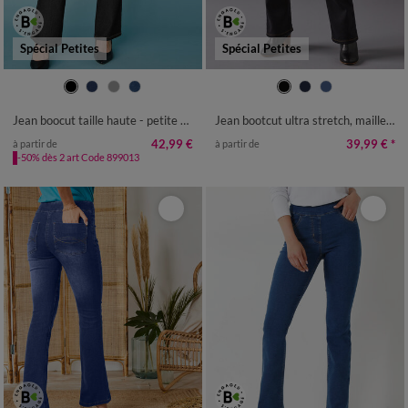
Spécial Petites
Spécial Petites
36
38
40
42
44
46
48
36
38
40
42
44
46
48
50
52
50
52
54
Jean boocut taille haute - petite stature
Jean bootcut ultra stretch, maille effet denim - petite stature
42,99 €
39,99 €
*
à partir de
à partir de
-50% dès 2 art Code 899013