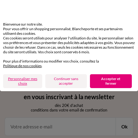
Livraison express
domicile, relais, consignes automatiques
Bienvenue sur notre site.
Pour vous offrir un shopping personnalisé, Blancheporte et ses partenaires
utilisent des cookies.
Retours gratuits
Ces cookies seront utilisés pour analyser l'utilisation du site, le personnaliser selon
sous 30 jours avec Mondial Relay uniquement
vos préférences et vous présenter des publicités adaptées à vos goûts. Vous pouvez
choisir de les refuser. Dans ce cas, seuls les cookies nécessaires au fonctionnement
du site seront utilisés. Vos choix sont conservés 6 mois.
Service clients
par chat et par téléphone
Pour plus d'informations ou modifier vos choix, consultez la
de 8h00 à 20h00 du lundi au samedi
Politique de nos cookies
.
Personnaliser mes
Continuer sans
Accepter et
choix
accepter
fermer
11€ Offerts
en vous inscrivant à la newsletter
dès 20€ d’achat
conditions dans votre email de confirmation
Ok