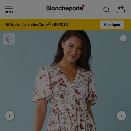
-50% dès 2 articles Code
:
899013
(1)
Appliquer