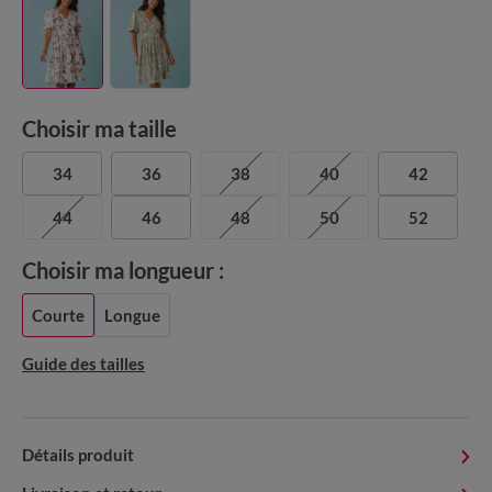
Choisir ma taille
34
36
38
40
42
44
46
48
50
52
Choisir ma longueur :
Courte
Longue
Guide des tailles
Détails produit