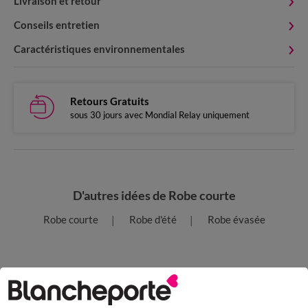
Livraison et retour
Conseils entretien
Caractéristiques environnementales
Retours Gratuits
sous 30 jours avec Mondial Relay uniquement
D'autres idées de Robe courte
Robe courte
Robe d'été
Robe évasée
Paiement 100% sécurisé
Payez plus tard ou en plusieurs fois