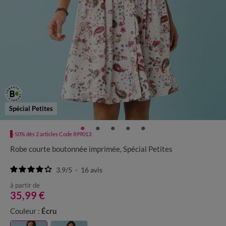
Spécial Petites
-50% dès 2 articles Code 899013
Robe courte boutonnée imprimée, Spécial Petites
3.9
/
5
-
16
avis
à partir de
35,99 €
Couleur :
Écru