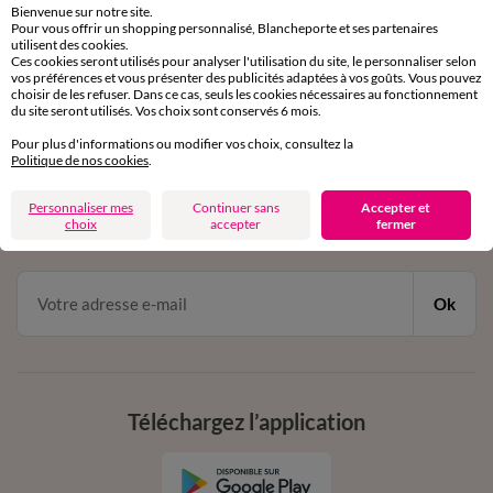
Bienvenue sur notre site.
Pour vous offrir un shopping personnalisé, Blancheporte et ses partenaires
Service clients
utilisent des cookies.
Ces cookies seront utilisés pour analyser l'utilisation du site, le personnaliser selon
par chat et par téléphone
vos préférences et vous présenter des publicités adaptées à vos goûts. Vous pouvez
de 8h00 à 20h00 du lundi au samedi
choisir de les refuser. Dans ce cas, seuls les cookies nécessaires au fonctionnement
du site seront utilisés. Vos choix sont conservés 6 mois.
Pour plus d'informations ou modifier vos choix, consultez la
11€ Offerts
Politique de nos cookies
.
en vous inscrivant à la newsletter
Personnaliser mes
Continuer sans
Accepter et
choix
accepter
fermer
dès 20€ d’achat
conditions dans votre email de confirmation
Ok
Téléchargez l’application