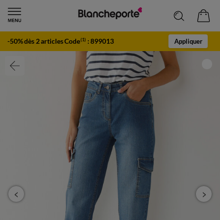
-50% dès 2 articles Code
:
899013
(1)
Appliquer