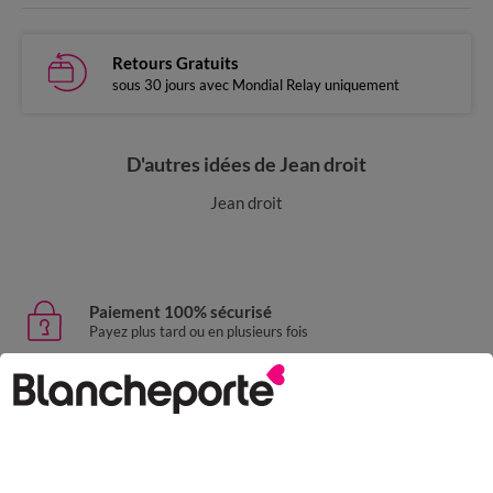
Retours Gratuits
sous 30 jours avec Mondial Relay uniquement
D'autres idées de Jean droit
Jean droit
Paiement 100% sécurisé
Payez plus tard ou en plusieurs fois
Livraison express
domicile, relais, consignes automatiques
Retours gratuits
sous 30 jours avec Mondial Relay uniquement