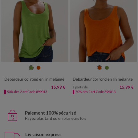
34/36
38/40
42/44
46/48
34/36
38/40
42/44
46/48
50
52
54
50
52
54
Débardeur col rond en lin mélangé
Débardeur col rond en lin mélangé
15,99 €
15,99 €
à partir de
-50% dès 2 art Code 899013
-50% dès 2 art Code 899013
Paiement 100% sécurisé
Payez plus tard ou en plusieurs fois
Livraison express