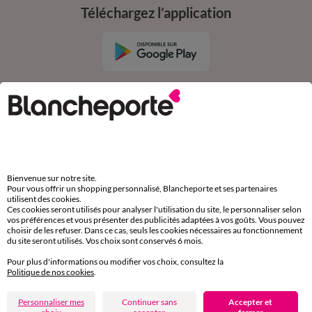
Téléchargez l’application
Depuis votre iPhone
Bienvenue sur notre site.
Suivez-nous
Pour vous offrir un shopping personnalisé, Blancheporte et ses partenaires
utilisent des cookies.
Ces cookies seront utilisés pour analyser l'utilisation du site, le personnaliser selon
vos préférences et vous présenter des publicités adaptées à vos goûts. Vous pouvez
choisir de les refuser. Dans ce cas, seuls les cookies nécessaires au fonctionnement
du site seront utilisés. Vos choix sont conservés 6 mois.
Pour plus d'informations ou modifier vos choix, consultez la
Commande
Politique de nos cookies
.
Commander par référence catalogue
Personnaliser mes
Continuer sans
Accepter et