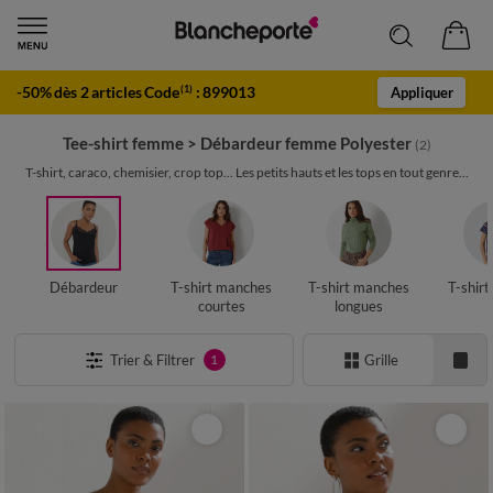
-50% dès 2 articles Code
:
899013
(1)
Appliquer
Tee-shirt femme
>
Débardeur femme Polyester
(2)
T-shirt, caraco, chemisier, crop top... Les petits hauts et les tops en tout genre...
Débardeur
T-shirt manches
T-shirt manches
T-shir
courtes
longues
Trier & Filtrer
Grille
1