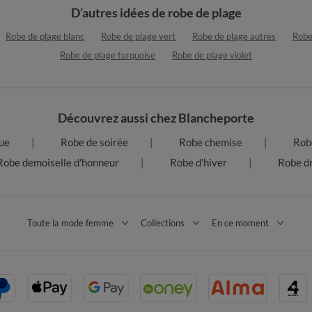
D’autres idées de robe de plage
Robe de plage blanc
Robe de plage vert
Robe de plage autres
Robe
Robe de plage turquoise
Robe de plage violet
Découvrez aussi chez Blancheporte
ue
Robe de soirée
Robe chemise
Robe
Robe demoiselle d'honneur
Robe d'hiver
Robe dr
Toute la mode femme
Collections
En ce moment