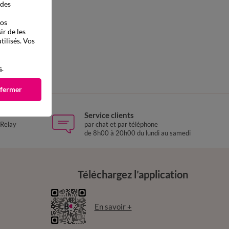
 des
vos
ir de les
tilisés. Vos
s
.
 fermer
Service clients
 Relay
par chat et par téléphone
de 8h00 à 20h00 du lundi au samedi
Téléchargez l’application
En savoir +