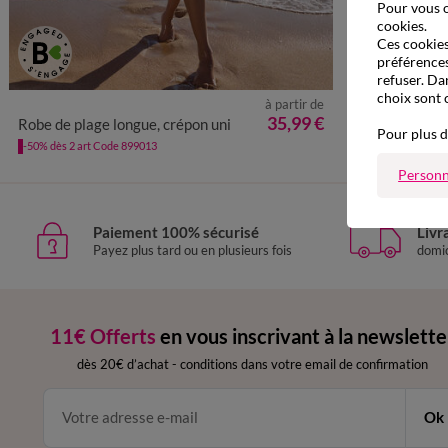
Pour vous o
cookies.
Ces cookies 
préférences
refuser. Da
choix sont 
à partir de
36
38
40
42
44
46
48
50
52
54
35,99 €
Robe de plage longue, crépon uni
Pour plus d
-50% dès 2 art Code 899013
Personn
Paiement 100% sécurisé
Livr
Payez plus tard ou en plusieurs fois
domic
11€ Offerts
en vous inscrivant à la newslette
dès 20€ d’achat
-
conditions dans votre email de confirmation
Ok