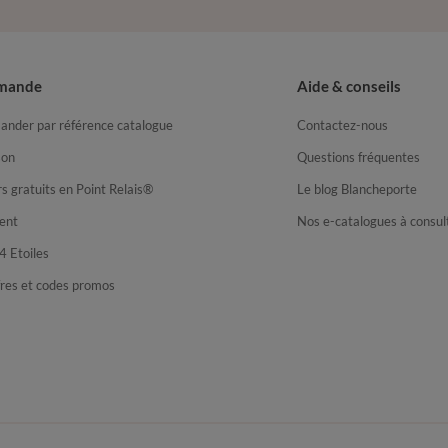
mande
Aide & conseils
nder par référence catalogue
Contactez-nous
son
Questions fréquentes
s gratuits en Point Relais®
Le blog Blancheporte
ent
Nos e-catalogues à consul
4 Etoiles
fres et codes promos