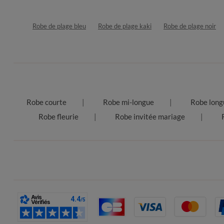
Robe de plage bleu
Robe de plage kaki
Robe de plage noir
Robe courte
Robe mi-longue
Robe long
Robe fleurie
Robe invitée mariage