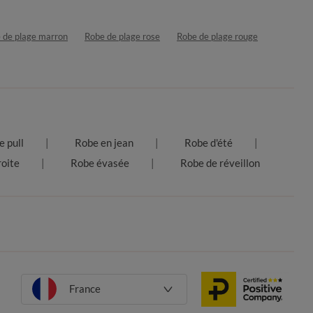
 de plage marron
Robe de plage rose
Robe de plage rouge
 pull
Robe en jean
Robe d'été
oite
Robe évasée
Robe de réveillon
France