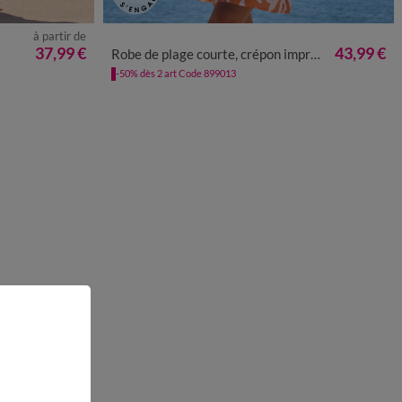
à partir de
50
52
54
36
38
40
42
44
46
48
50
52
54
37,99 €
43,99 €
Robe de plage courte, crépon imprimé
-50% dès 2 art Code 899013