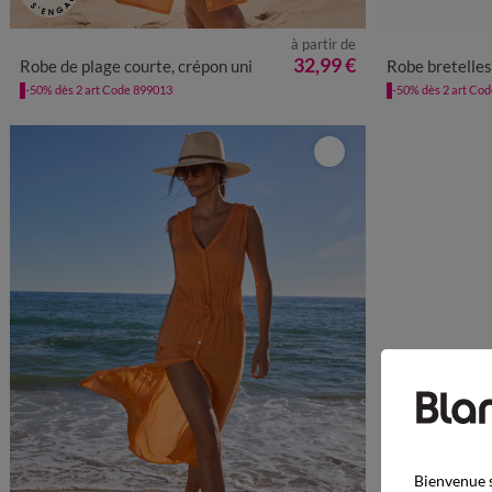
à partir de
36
38
40
42
44
46
48
50
52
54
36
38
32,99 €
Robe de plage courte, crépon uni
Robe bretelles t
-50% dès 2 art Code 899013
-50% dès 2 art Co
Bienvenue s