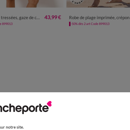
40
42
44
46
48
50
52
36
38
40
42
44
46
48
43,99 €
ressées, gaze de coton
Robe de plage imprimée, crépon
de 899013
-50% dès 2 art Code 899013
ur notre site.