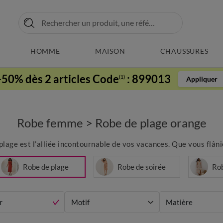
HOMME
MAISON
CHAUSSURES
-50% dès 2 articles Code
:
899013
(1)
Appliquer
Robe femme
>
Robe de plage orange
plage est l’alliée incontournable de vos vacances. Que vous flânie
Robe de plage
Robe de soirée
Ro
r
Motif
Matière