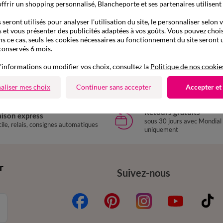
ffrir un shopping personnalisé, Blancheporte et ses partenaires utilisent
seront utilisés pour analyser l'utilisation du site, le personnaliser selon 
 et vous présenter des publicités adaptées à vos goûts. Vous pouvez chois
ns ce cas, seuls les cookies nécessaires au fonctionnement du site seront u
conservés 6 mois.
'informations ou modifier vos choix, consultez la
Politique de nos cookie
aliser mes choix
Continuer sans accepter
Accepter et
Retours gratuits
aison express
sous 30 jours avec Mondial
ile, relais, consignes automatiques
uniquement
r
Suivez-nous