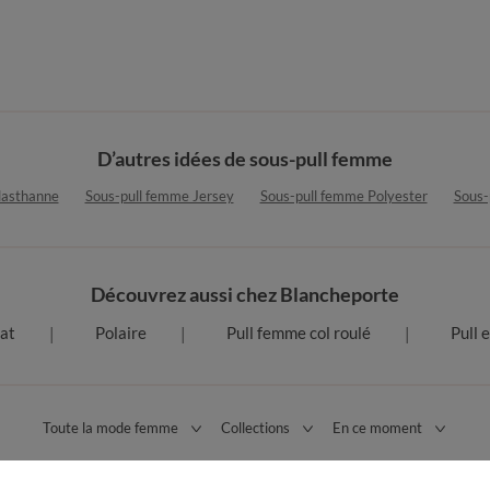
D’autres idées de sous-pull femme
lasthanne
Sous-pull femme Jersey
Sous-pull femme Polyester
Sous-
Découvrez aussi chez Blancheporte
at
Polaire
Pull femme col roulé
Pull 
Toute la mode femme
Collections
En ce moment