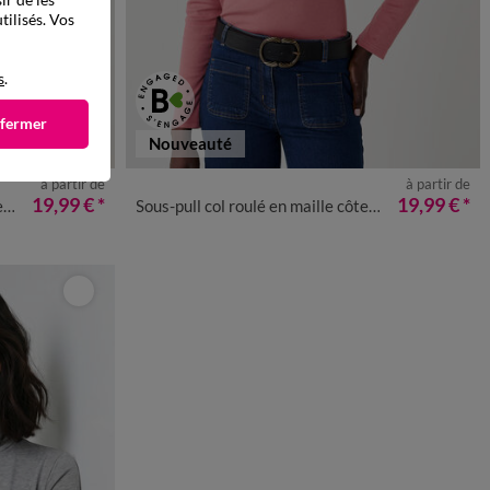
tilisés. Vos
s
.
 fermer
Nouveauté
à partir de
à partir de
50
52
54
34/36
38/40
42/44
46/48
50
52
54
19,99 €
*
19,99 €
*
i
Sous-pull col roulé en maille côtelée, uni