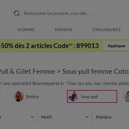
HOMME
MAISON
CHAUSSURES
-50% dès 2 articles Code
:
899013
(1)
Appliquer
Pull & Gilet Femme
>
Sous-pull femme Coto
st une spécialité Blancheporte.fr ! Tous les ans, nos clientes pléb
Boléro
Sous-pull
r
Motif
Matière