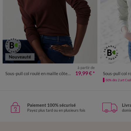
Nouveauté
à partir de
34/36
38/40
42/44
46/48
50
52
54
34/36
38
19,99 €
*
Sous-pull col roulé en maille côtelée, uni
Sous-pull col ro
-50% dès 2 art Co
Paiement 100% sécurisé
Livr
Payez plus tard ou en plusieurs fois
domic