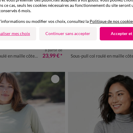
ns ce cas, seuls les cookies nécessaires au fonctionnement du site seront u
conservés 6 mois.
'informations ou modifier vos choix, consultez la
Politique de nos cookie
aliser mes choix
Continuer sans accepter
Accepter et
Nouveauté
à partir de
/40
42/44
46/48
50
52
54
34/36
38/40
42/44
46/48
23,99 €
*
 en maille côtelée, rayé
Sous-pull col roulé en maille côtelée, un