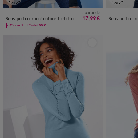
à partir de
34/36
38/40
42/44
46/48
50
52
54
34/36
38
17,99 €
Sous-pull col roulé coton stretch uni
Sous-pull col ro
-50% dès 2 art Code 899013