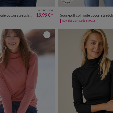
à partir de
/40
42/44
46/48
50
52
54
34/36
38/40
42/44
46/48
19,99 €
*
ulé coton stretch uni
Sous-pull col roulé coton stretch u
-50% dès 2 art Code 899013