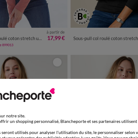
à partir de
/40
42/44
46/48
50
52
54
34/36
38/40
42/44
46/48
17,99 €
ulé coton stretch uni
Sous-pull col roulé coton stretch un
de 899013
ur notre site.
ffrir un shopping personnalisé, Blancheporte et ses partenaires utilisent
seront utilisés pour analyser l'utilisation du site, le personnaliser selon 
 et vous présenter des publicités adaptées à vos goûts. Vous pouvez chois