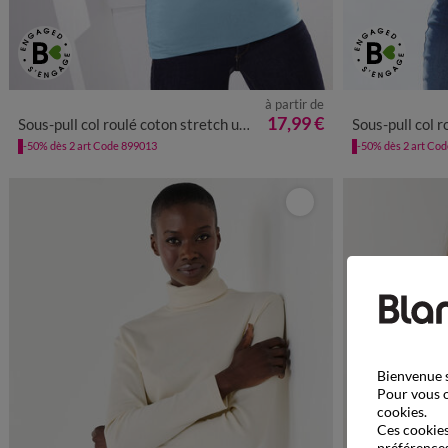
à partir de
34/36
38/40
42/44
46/48
50
52
54
34/36
38
17,99 €
Sous-pull col roulé coton stretch uni
Sous-pull col ro
-50% dès 2 art Code 899013
-50% dès 2 art Co
Bienvenue s
Pour vous o
cookies.
Ces cookies 
préférences