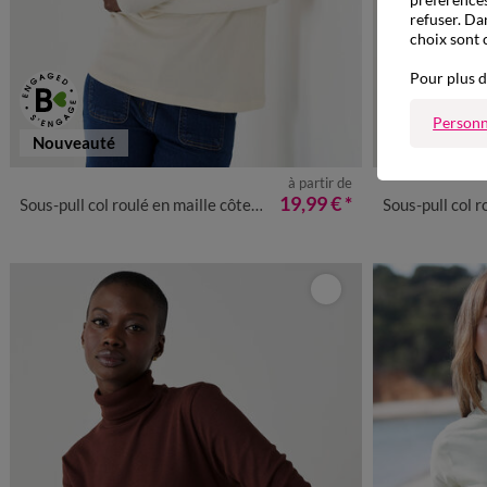
refuser. Da
choix sont 
Pour plus d
Personn
Nouveauté
Nouveauté
à partir de
34/36
38/40
42/44
46/48
50
52
54
34/36
38
19,99 €
*
Sous-pull col roulé en maille côtelée, uni
Sous-pull col roulé