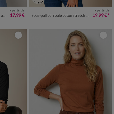
à partir de
à partir de
50
52
54
34/36
38/40
42/44
46/48
50
52
54
17,99 €
19,99 €
*
ni
Sous-pull col roulé coton stretch uni