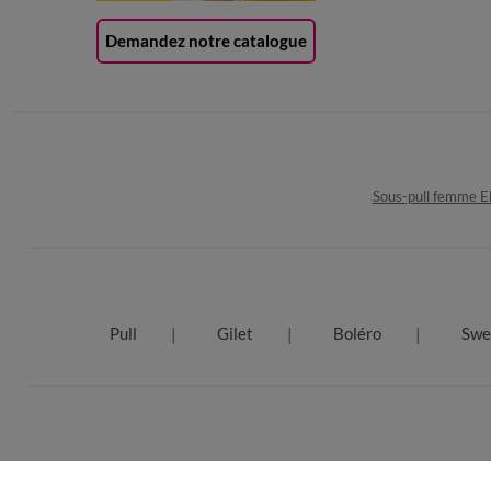
Demandez notre catalogue
Sous-pull femme E
Pull
Gilet
Boléro
Swe