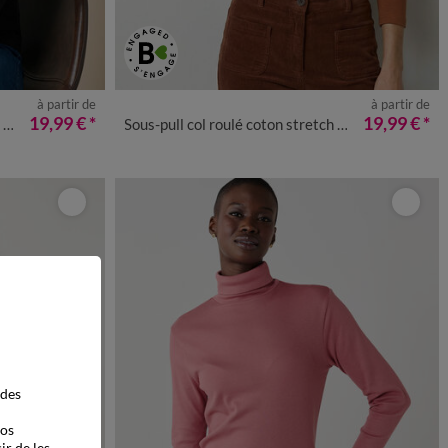
à partir de
à partir de
50
52
54
34/36
38/40
42/44
46/48
50
52
54
19,99 €
*
19,99 €
*
i
Sous-pull col roulé coton stretch uni
 des
vos
ir de les