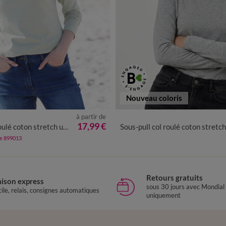
Nouveau coloris
à partir de
/40
42/44
46/48
50
52
54
34/36
38/40
42/44
46/48
17,99 €
ulé coton stretch uni
Sous-pull col roulé coton stretch un
de 899013
Retours gratuits
aison express
sous 30 jours avec Mondial
ile, relais, consignes automatiques
uniquement