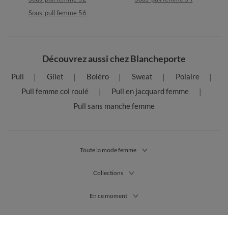
Sous-pull femme 56
Découvrez aussi chez Blancheporte
Pull
Gilet
Boléro
Sweat
Polaire
Pull femme col roulé
Pull en jacquard femme
Pull sans manche femme
Toute la mode femme
Collections
En ce moment