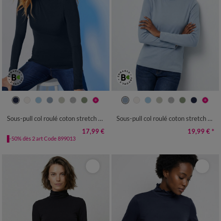
34/36
38/40
42/44
46/48
34/36
38/40
42/44
46/48
50
52
54
50
52
54
Sous-pull col roulé coton stretch uni
Sous-pull col roulé coton stretch uni
17,99 €
19,99 €
*
-50% dès 2 art Code 899013