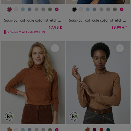
34/36
38/40
42/44
46/48
34/36
38/40
42/44
46/48
50
52
54
50
52
54
Sous-pull col roulé coton stretch uni
Sous-pull col roulé coton stretch uni
17,99 €
19,99 €
*
-50% dès 2 art Code 899013
34/36
38/40
42/44
46/48
34/36
38/40
42/44
46/48