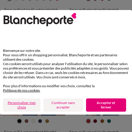
50
52
54
50/52
54
56
Sous-pull col roulé coton stretch uni
Sous-pull uni col roulé stretch
LES MOINS CHERS
19,99 €
*
14,99 €
*
Bienvenue sur notre site.
Pour vous offrir un shopping personnalisé, Blancheporte et ses partenaires
utilisent des cookies.
Ces cookies seront utilisés pour analyser l'utilisation du site, le personnaliser selon
vos préférences et vous présenter des publicités adaptées à vos goûts. Vous pouvez
choisir de les refuser. Dans ce cas, seuls les cookies nécessaires au fonctionnement
du site seront utilisés. Vos choix sont conservés 6 mois.
Pour plus d'informations ou modifier vos choix, consultez la
Politique de nos cookies
.
Personnaliser mes
Continuer sans
Accepter et
choix
accepter
fermer
34/36
38/40
42/44
46/48
34/36
38/40
42/44
46/48
50
52
54
50/52
54
56
Sous-pull à col montant frisotté, uni
Sous-pull uni col roulé stretch