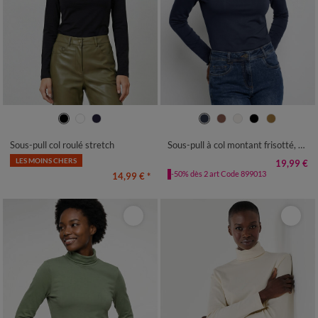
34/36
38/40
42/44
46/48
34/36
38/40
42/44
46/48
50/52
54
56
50
52
54
Sous-pull col roulé stretch
Sous-pull à col montant frisotté, uni
LES MOINS CHERS
19,99 €
-50% dès 2 art Code 899013
14,99 €
*