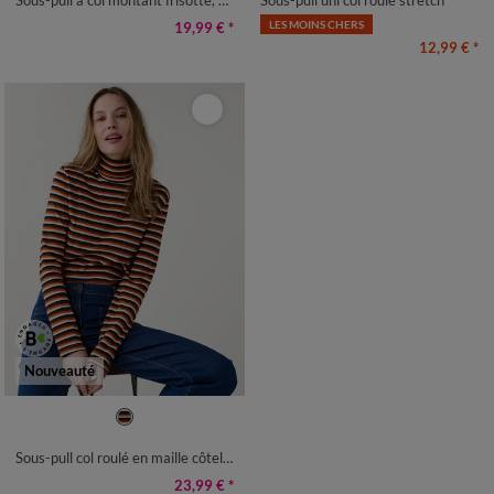
LES MOINS CHERS
19,99 €
*
12,99 €
*
Nouveauté
34/36
38/40
42/44
46/48
50
52
54
Sous-pull col roulé en maille côtelée, rayé
23,99 €
*