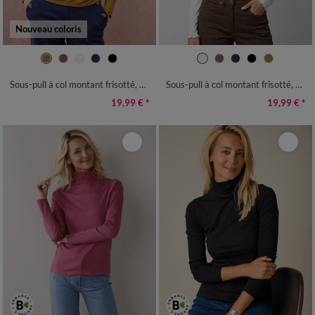
Nouveau coloris
34/36
38/40
42/44
46/48
34/36
38/40
42/44
46/48
50
52
54
50
52
54
Sous-pull à col montant frisotté, uni
Sous-pull à col montant frisotté, uni
19,99 €
*
19,99 €
*