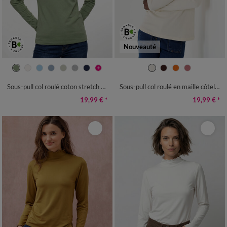
Nouveauté
34/36
38/40
42/44
46/48
34/36
38/40
42/44
46/48
50
52
54
50
52
54
Sous-pull col roulé coton stretch uni
Sous-pull col roulé en maille côtelée, uni
19,99 €
*
19,99 €
*