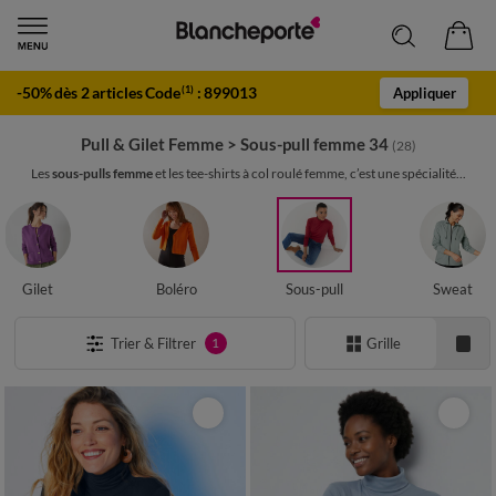
-50% dès 2 articles Code
:
899013
(1)
Appliquer
Pull & Gilet Femme
>
Sous-pull femme 34
(28)
Les
sous-pulls femme
et les tee-shirts à col roulé femme, c’est une spécialité...
Gilet
Boléro
Sous-pull
Sweat
Trier & Filtrer
Grille
1