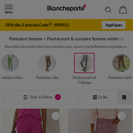
-50% dès 2 articles Code
:
899013
(1)
Appliquer
Pantalon femme
>
Pantacourt & corsaire femme violet
(5)
Vous êtes à la recherche d’une solution pour couvrir partiellement vos jambes à...
antalon chino
Pantalon slim
Pantacourt et
Pantalon battl
7/8ème
Trier & Filtrer
Grille
1