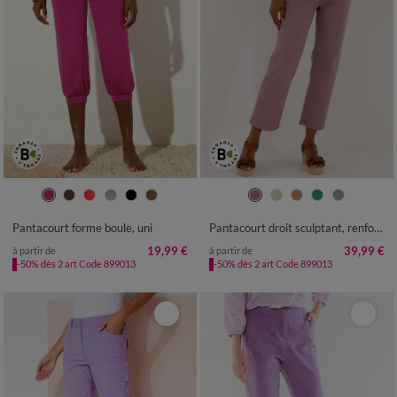
34/36
38/40
42/44
46/48
36
38
40
42
44
46
48
50
52
54
50
52
Pantacourt forme boule, uni
Pantacourt droit sculptant, renfort gainant
19,99 €
39,99 €
à partir de
à partir de
-50% dès 2 art Code 899013
-50% dès 2 art Code 899013