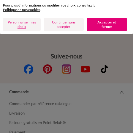
Pour plus d'informations ou modifier vos choix, consultez la
Politique de nos cookies
.
Depuis votre iPhone
Personnaliser mes
Continuer sans
Accepter et
choix
accepter
fermer
Suivez-nous
Commande
Commander par référence catalogue
Livraison
Retours gratuits en Point Relais®
Paiement