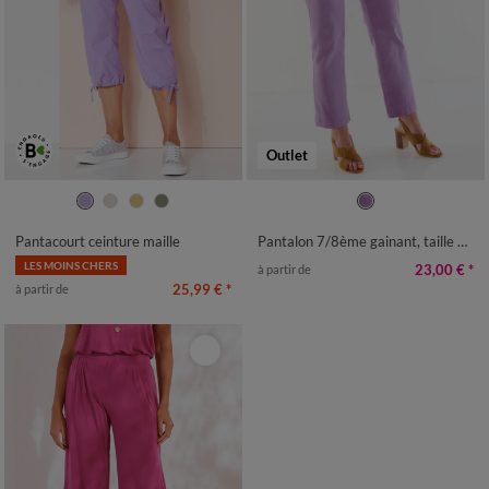
Outlet
36
38
40
42
44
46
48
36
38
40
42
44
46
48
50
52
54
50
52
Pantacourt ceinture maille
Pantalon 7/8ème gainant, taille haute
LES MOINS CHERS
23,00 €
*
à partir de
25,99 €
*
à partir de