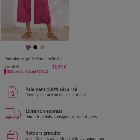
34/36
38/40
42/44
46/48
50
52
54
Pantalon large 7/8ème, taille élastiquée, maille unie
32,99 €
à partir de
-50% dès 2 art Code 899013
Paiement 100% sécurisé
Payez plus tard ou en plusieurs fois
Livraison express
domicile, relais, consignes automatiques
Retours gratuits
sous 30 jours avec Mondial Relay uniquement