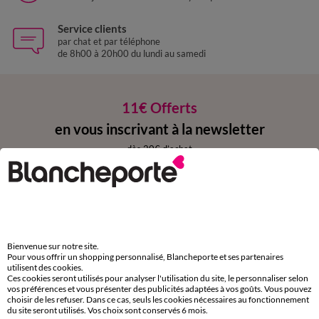
Service clients
par chat et par téléphone
de 8h00 à 20h00 du lundi au samedi
11€ Offerts
en vous inscrivant à la newsletter
dès 20€ d’achat
conditions dans votre email de confirmation
Ok
Bienvenue sur notre site.
Pour vous offrir un shopping personnalisé, Blancheporte et ses partenaires
utilisent des cookies.
Téléchargez l’application
Ces cookies seront utilisés pour analyser l'utilisation du site, le personnaliser selon
vos préférences et vous présenter des publicités adaptées à vos goûts. Vous pouvez
choisir de les refuser. Dans ce cas, seuls les cookies nécessaires au fonctionnement
du site seront utilisés. Vos choix sont conservés 6 mois.