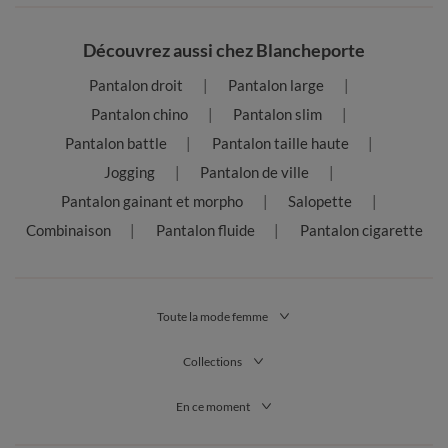
Découvrez aussi chez Blancheporte
Pantalon droit
Pantalon large
Pantalon chino
Pantalon slim
Pantalon battle
Pantalon taille haute
Jogging
Pantalon de ville
Pantalon gainant et morpho
Salopette
Combinaison
Pantalon fluide
Pantalon cigarette
Toute la mode femme
Collections
En ce moment