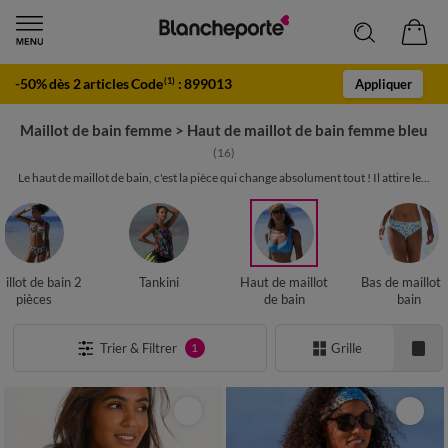
-50% dès 2 articles Code
:
899013
(1)
Appliquer
Maillot de bain femme
>
Haut de maillot de bain femme bleu
(16)
Le haut de maillot de bain, c'est la pièce qui change absolument tout ! Il attire le...
illot de bain 2
Tankini
Haut de maillot
Bas de maillot 
pièces
de bain
bain
Trier & Filtrer
Grille
1