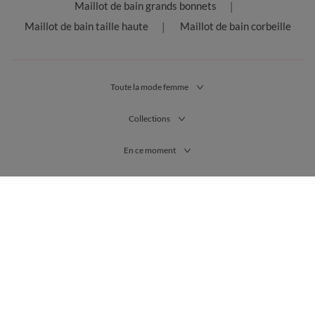
Maillot de bain grands bonnets
Maillot de bain taille haute
Maillot de bain corbeille
Toute la mode femme
Collections
En ce moment