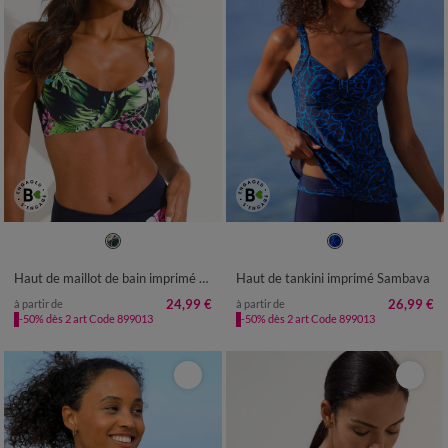
38
40
42
44
46
48
50
52
54
Haut de maillot de bain imprimé Banna avec armatures flexibles - forme minimiseur
Haut de tankini imprimé Sambava
24,99 €
26,99 €
à partir de
à partir de
-50% dès 2 art Code 899013
-50% dès 2 art Code 899013