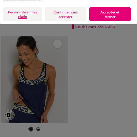
Personnaliser mes
Continuer sans
Accepter et
Haut de maillot de bain forme corbeille Calayo, avec armatures
Haut de maillot de bain volanté forme foulard Lokia - avec armatures flexibles
choix
accepter
fermer
10,00 €
*
22,99 €
à partir de
à partir de
-50% dès 2 art Code 899013
38
40
42
44
46
48
50
52
54