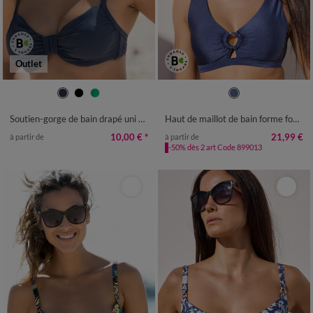
Outlet
Soutien-gorge de bain drapé uni Solaro, avec armatures
Haut de maillot de bain forme foulard Padula - sans armatures
10,00 €
*
21,99 €
à partir de
à partir de
-50% dès 2 art Code 899013