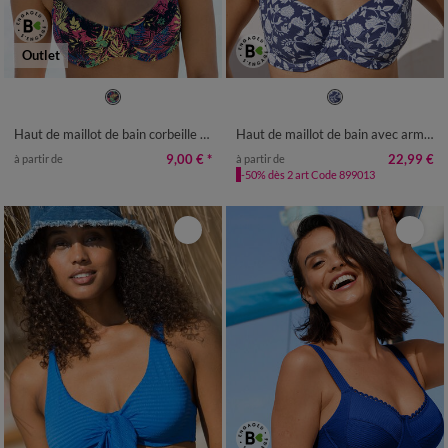
Outlet
Haut de maillot de bain corbeille Pylea - avec armatures
Haut de maillot de bain avec armatures Saglia - forme corbeille
9,00 €
*
22,99 €
à partir de
à partir de
-50% dès 2 art Code 899013