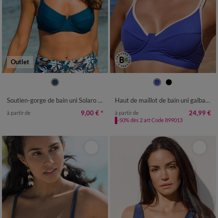
Outlet
Soutien-gorge de bain uni Solaro - avec armatures
Haut de maillot de bain uni galbant Ilaya - sans armatures
9,00 €
*
24,99 €
à partir de
à partir de
-50% dès 2 art Code 899013