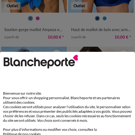
Outlet
Outlet
Soutien-gorge maillot Ampoza en maille texturée - forme foulard avec armatures
Haut de maillot de bain avec armatures Vilorio - forme balconnet
10,00 €
*
10,00 €
*
à partir de
à partir de
Bienvenue sur notre site.
Pour vous offrir un shopping personnalisé, Blancheporte et ses partenaires
utilisent des cookies.
Ces cookies seront utilisés pour analyser l'utilisation du site, le personnaliser selon
vos préférences et vous présenter des publicités adaptées à vos goûts. Vous pouvez
choisir de les refuser. Dans ce cas, seuls les cookies nécessaires au fonctionnement
du site seront utilisés. Vos choix sont conservés 6 mois.
Outlet
Pour plus d'informations ou modifier vos choix, consultez la
Politique de nos cookies
.