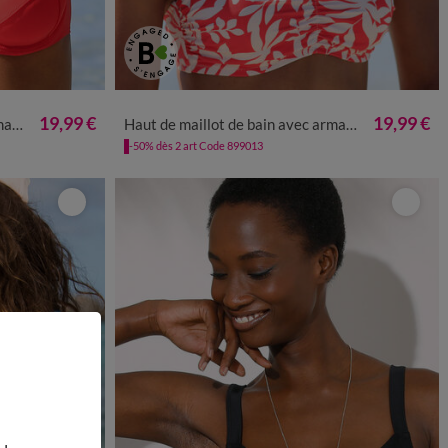
19,99 €
19,99 €
nnet
Haut de maillot de bain avec armatures Linao - forme bandeau
-50% dès 2 art Code 899013