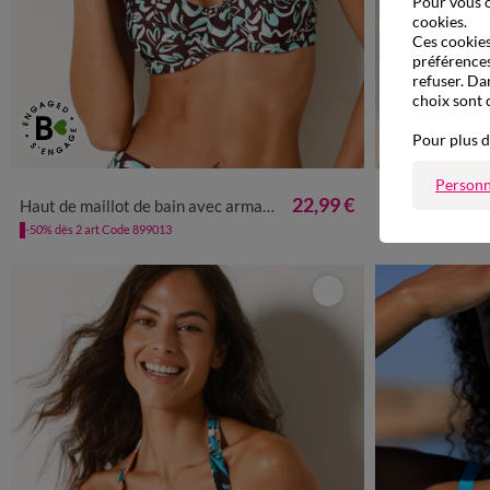
Pour vous o
cookies.
Ces cookies 
préférences
refuser. Da
choix sont 
Pour plus d
Personn
22,99 €
Haut de maillot de bain avec armatures Saravia - forme balconnet
Haut de maillot de bain av
-50% dès 2 art Code 899013
-50% dès 2 art Co