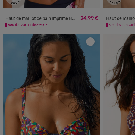
24,99 €
Haut de maillot de bain imprimé Banna avec armatures flexibles - forme minimiseur
Haut de maillot de bain u
-50% dès 2 art Code 899013
-50% dès 2 art Co