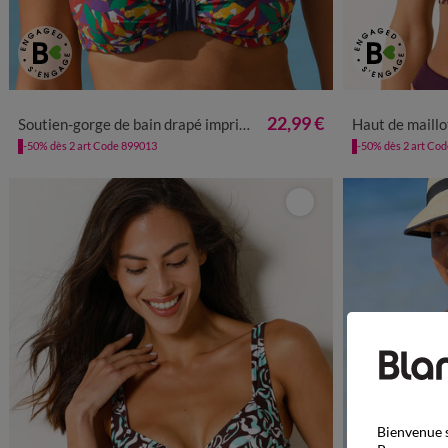
22,99 €
Soutien-gorge de bain drapé imprimé Toboki, avec armatures
Haut de maillot de bain sans 
-50% dès 2 art Code 899013
-50% dès 2 art Co
Bienvenue s