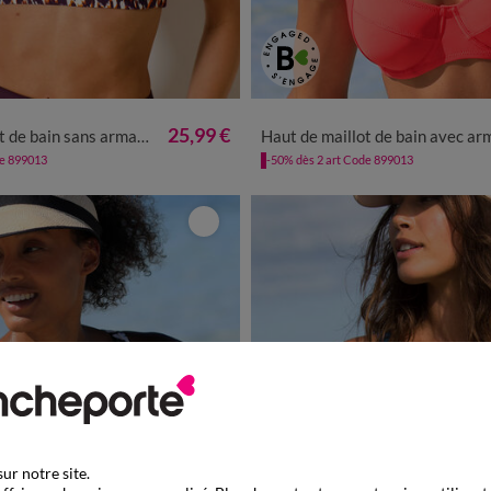
25,99 €
armatures ligne post-opératoire Araminda
Haut de maillot de bain avec armatures Solaro - forme balco
de 899013
-50% dès 2 art Code 899013
ur notre site.