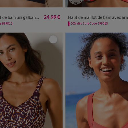
24,99 €
ni galbant Ilaya - sans armatures
Haut de maillot de bain avec armatures Linao - forme balco
de 899013
-50% dès 2 art Code 899013