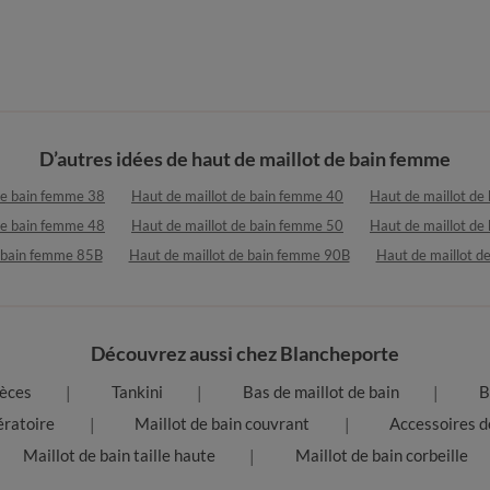
D’autres idées de haut de maillot de bain femme
de bain femme 38
Haut de maillot de bain femme 40
Haut de maillot de
de bain femme 48
Haut de maillot de bain femme 50
Haut de maillot de
e bain femme 85B
Haut de maillot de bain femme 90B
Haut de maillot 
Découvrez aussi chez Blancheporte
ièces
Tankini
Bas de maillot de bain
B
ératoire
Maillot de bain couvrant
Accessoires d
Maillot de bain taille haute
Maillot de bain corbeille