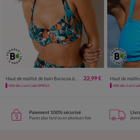
22,99 €
Haut de maillot de bain Baracoa dos nu, avec armatures
Haut de maillot de bain av
-50% dès 2 art Code 899013
-50% dès 2 art Co
Paiement 100% sécurisé
Livr
Payez plus tard ou en plusieurs fois
domic