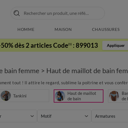
HOMME
MAISON
CHAUSSURES
-50% dès 2 articles Code
:
899013
(1)
Appliquer
de bain femme
>
Haut de maillot de bain f
ment tout ! Il attire le regard, sublime la poitrine et vous confère
Haut de maillot
Bas
Tankini
de bain
de 
r
Motif
Armatures