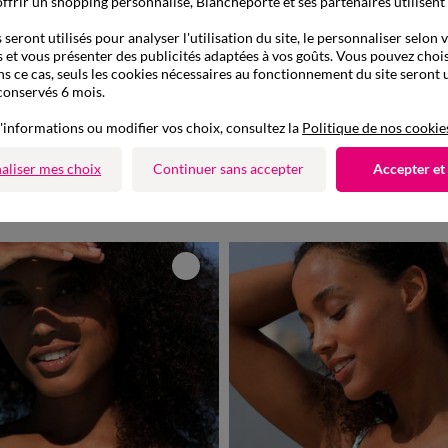
ffrir un shopping personnalisé, Blancheporte et ses partenaires utilisent
seront utilisés pour analyser l'utilisation du site, le personnaliser selon 
 et vous présenter des publicités adaptées à vos goûts. Vous pouvez chois
ns ce cas, seuls les cookies nécessaires au fonctionnement du site seront u
conservés 6 mois.
'informations ou modifier vos choix, consultez la
Politique de nos cookie
Outlet
aliser mes choix
Continuer sans accepter
Accepter et
19,99 €
ec armatures Linao - forme balconnet
Soutien-gorge de bain uni Solaro - avec armatu
de 899013