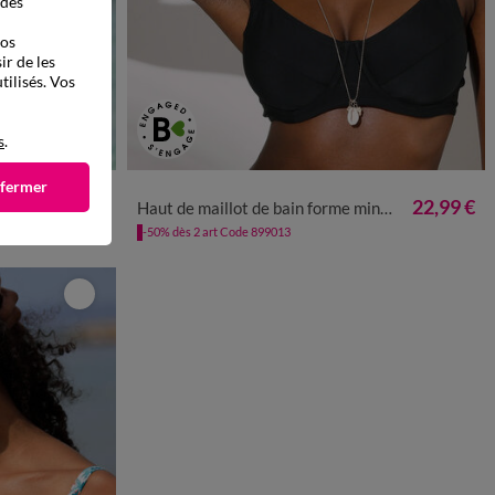
 des
vos
ir de les
tilisés. Vos
s
.
 fermer
9,00 €
*
22,99 €
res
Haut de maillot de bain forme minimiseur uni Solaro - avec armatures flexibles
-50% dès 2 art Code 899013