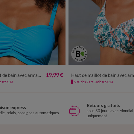
19,99 €
ec armatures Solaro - forme bandeau
Haut de maillot de bain avec armatures Tanza - forme corbe
de 899013
-50% dès 2 art Code 899013
Retours gratuits
aison express
sous 30 jours avec Mondial
ile, relais, consignes automatiques
uniquement