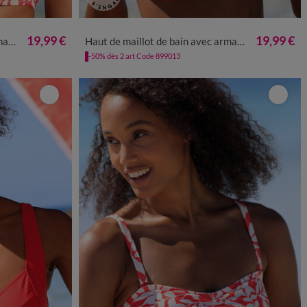
19,99 €
19,99 €
nnet
Haut de maillot de bain avec armatures Solaro - forme bandeau
-50% dès 2 art Code 899013