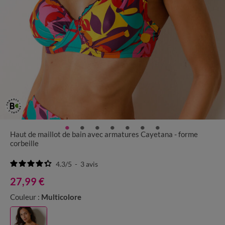
Haut de maillot de bain avec armatures Cayetana - forme
corbeille
4.3
/
5
-
3
avis
27,99 €
Couleur :
Multicolore