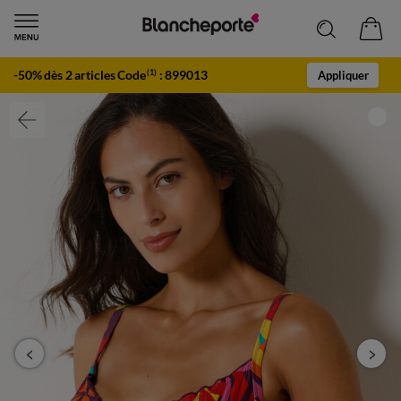
-50% dès 2 articles Code
:
899013
(1)
Appliquer