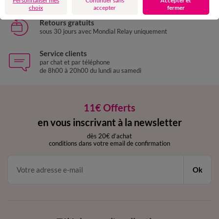
Personnaliser mes
Continuer sans
Accepter et
choix
accepter
fermer
Retours gratuits
sous 30 jours avec Mondial Relay uniquement
Service clients
par chat et par téléphone
de 8h00 à 20h00 du lundi au samedi
11€ Offerts
en vous inscrivant à la newsletter
dès 20€ d’achat
conditions dans votre email de confirmation
Ok