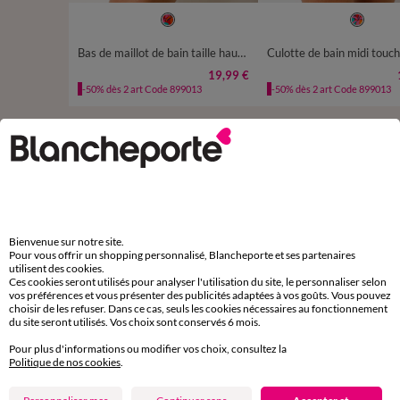
36
38
40
42
44
46
48
36
38
40
42
44
4
50
50
Bas de maillot de bain taille haute imprimé Cayetana
19,99 €
-50% dès 2 art Code 899013
-50% dès 2 art Code 899013
D'autres idées de Maillot de bain 2 pièces
Maillot de bain 2 pièces
Bikini femme
Haut de maillot de bain
Bienvenue sur notre site.
Pour vous offrir un shopping personnalisé, Blancheporte et ses partenaires
utilisent des cookies.
Ces cookies seront utilisés pour analyser l'utilisation du site, le personnaliser selon
vos préférences et vous présenter des publicités adaptées à vos goûts. Vous pouvez
choisir de les refuser. Dans ce cas, seuls les cookies nécessaires au fonctionnement
Paiement 100% sécurisé
du site seront utilisés. Vos choix sont conservés 6 mois.
Payez plus tard ou en plusieurs fois
Pour plus d'informations ou modifier vos choix, consultez la
Politique de nos cookies
.
Livraison express
domicile, relais, consignes automatiques