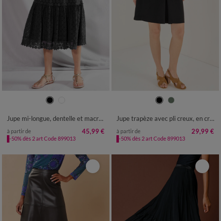
34/36
38/40
42/44
46/48
36
38
40
42
44
46
48
50
52
54
50
52
54
Jupe mi-longue, dentelle et macramé
Jupe trapèze avec pli creux, en crêpe
45,99 €
29,99 €
à partir de
à partir de
-50% dès 2 art Code 899013
-50% dès 2 art Code 899013