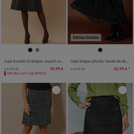
Edition limitée
36
38
40
42
44
46
48
36
38
40
42
44
46
48
50
52
54
50
52
Jupe évasée mi longue, aspect cuir**
Jupe longue plissée, bande de dentelle
39,99 €
42,99 €
*
à partir de
à partir de
-50% dès 2 art Code 899013