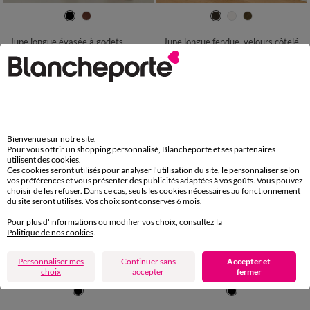
36
38
40
42
44
46
48
36
38
40
42
44
46
48
50
52
54
50
52
54
Jupe longue évasée à godets
Jupe longue fendue, velours côtelé
39,99 €
*
39,99 €
*
à partir de
à partir de
Bienvenue sur notre site.
Pour vous offrir un shopping personnalisé, Blancheporte et ses partenaires
utilisent des cookies.
Ces cookies seront utilisés pour analyser l'utilisation du site, le personnaliser selon
vos préférences et vous présenter des publicités adaptées à vos goûts. Vous pouvez
choisir de les refuser. Dans ce cas, seuls les cookies nécessaires au fonctionnement
du site seront utilisés. Vos choix sont conservés 6 mois.
Pour plus d'informations ou modifier vos choix, consultez la
Politique de nos cookies
.
Spécial Petites
Personnaliser mes
Continuer sans
Accepter et
choix
accepter
fermer
36
38
40
42
44
46
48
34
36
38
40
42
44
46
50
52
54
48
50