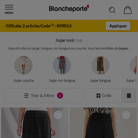
-50% dès 2 articles Code
:
899013
(1)
Appliquer
Jupe noir
(18)
Jupe droite ou large, longue, mi-longue ou courte, tous les modèles de
jupes
...
Jupe courte
Jupe mi-longue
Jupe longue
Jupe i
Trier & Filtrer
Grille
1