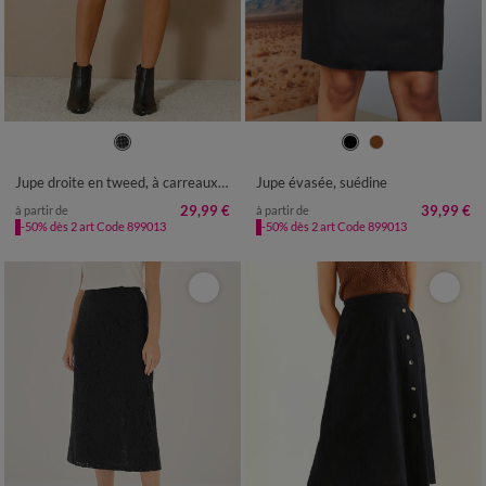
36
38
40
42
44
46
48
36
38
40
42
44
46
48
50
52
50
52
54
Jupe droite en tweed, à carreaux tissés-teints
Jupe évasée, suédine
29,99 €
39,99 €
à partir de
à partir de
-50% dès 2 art Code 899013
-50% dès 2 art Code 899013