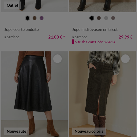
Outlet
36
38
40
42
44
46
48
34/36
38/40
42/44
46/48
50
52
50
52
54
Jupe courte enduite
Jupe midi évasée en tricot
21,00 €
*
29,99 €
à partir de
à partir de
-50% dès 2 art Code 899013
Nouveauté
Nouveau coloris