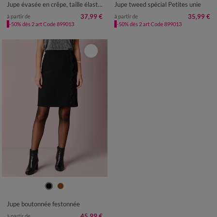
Jupe évasée en crêpe, taille élastiquée
Jupe tweed spécial Petites unie
37,99 €
35,99 €
à partir de
à partir de
-50% dès 2 art Code 899013
-50% dès 2 art Code 899013
36
38
40
42
44
46
48
50
52
54
Jupe boutonnée festonnée
45,99 €
à partir de