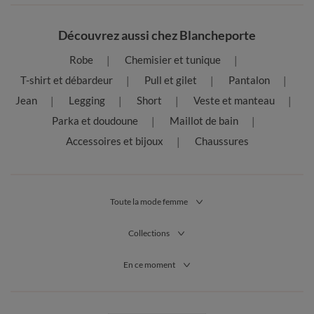
Découvrez aussi chez Blancheporte
Robe
Chemisier et tunique
T-shirt et débardeur
Pull et gilet
Pantalon
Jean
Legging
Short
Veste et manteau
Parka et doudoune
Maillot de bain
Accessoires et bijoux
Chaussures
Toute la mode femme
Collections
En ce moment