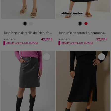
Edition Limitée
36
38
40
42
44
46
48
36
38
40
42
44
46
48
50
52
54
50
52
Jupe longue dentelle doublée, dos fendu
Jupe unie en coton-lin, boutonnage fantaisie
42,99 €
32,99 €
à partir de
à partir de
-50% dès 2 art Code 899013
-50% dès 2 art Code 899013