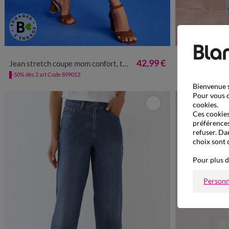
38
40
42
44
46
48
50
52
54
36
38
42,99 €
Jean stretch coupe mom confort, taille élastiquée
Jean coupe mom 
-50% dès 2 art Code 899013
-50% dès 2 art Co
Bienvenue s
Pour vous o
cookies.
Ces cookies 
préférences
refuser. Da
choix sont 
Pour plus d
Personn