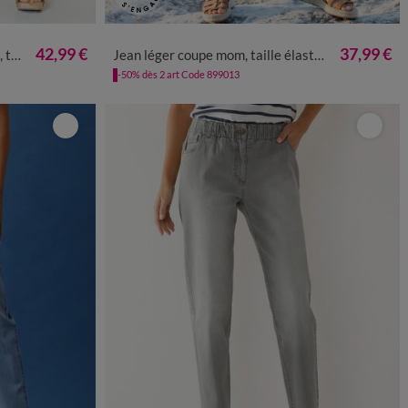
0
52
54
36
38
40
42
44
46
48
50
52
54
42,99 €
37,99 €
uée
Jean léger coupe mom, taille élastiquée
-50% dès 2 art Code 899013