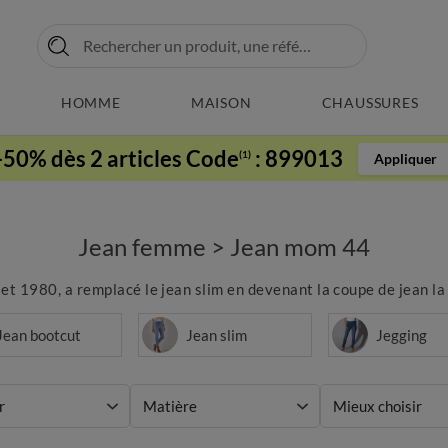
HOMME
MAISON
CHAUSSURES
-50% dès 2 articles Code
:
899013
(1)
Appliquer
Jean femme
>
Jean mom 44
 1980, a remplacé le jean slim en devenant la coupe de jean la p
Jean bootcut
Jean slim
Jegging
r
Matière
Mieux choisir