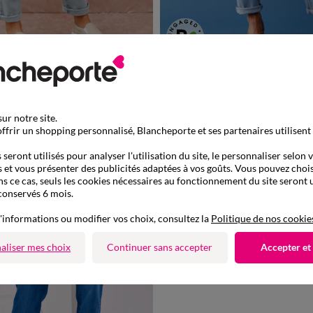
40
42
44
46
48
50
52
38
40
42
44
46
48
5
39,99 €
taille haute, stretch
Jean stretch coupe mom confort, taille élastiq
de 899013
-50% dès 2 art Code 899013
ur notre site.
ffrir un shopping personnalisé, Blancheporte et ses partenaires utilisent
seront utilisés pour analyser l'utilisation du site, le personnaliser selon 
 et vous présenter des publicités adaptées à vos goûts. Vous pouvez chois
ns ce cas, seuls les cookies nécessaires au fonctionnement du site seront u
conservés 6 mois.
'informations ou modifier vos choix, consultez la
Politique de nos cookie
aliser mes choix
Continuer sans accepter
Accepter et