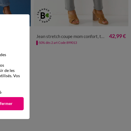
0
52
54
38
40
42
44
46
48
50
52
54
42,99 €
42,99 €
uée
Jean stretch coupe mom confort, taille élastiquée
-50% dès 2 art Code 899013
 des
vos
ir de les
tilisés. Vos
s
.
 fermer