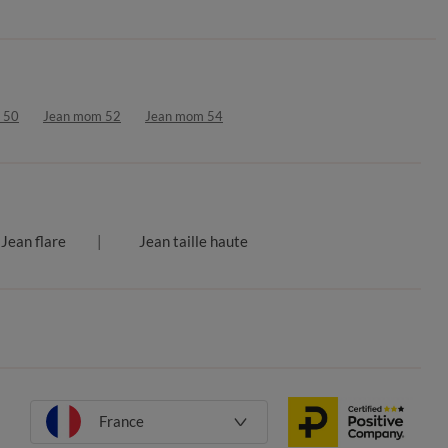
 50
Jean mom 52
Jean mom 54
Jean flare
Jean taille haute
France