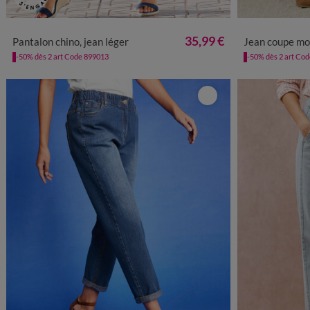
36
38
40
42
44
46
48
50
52
54
36
38
35,99 €
Pantalon chino, jean léger
Jean coupe mom 
-50% dès 2 art Code 899013
-50% dès 2 art Co