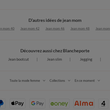
D’autres idées de jean mom
an mom 40
Jean mom 42
Jean mom 46
Jean mom 48
Jean mom
Découvrez aussi chez Blancheporte
Jean bootcut
Jean slim
Jegging
Toute la mode femme
Collections
En ce moment