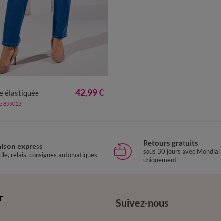
40
42
44
46
48
50
52
42,99 €
e élastiquée
de 899013
Retours gratuits
aison express
sous 30 jours avec Mondial
ile, relais, consignes automatiques
uniquement
r
Suivez-nous