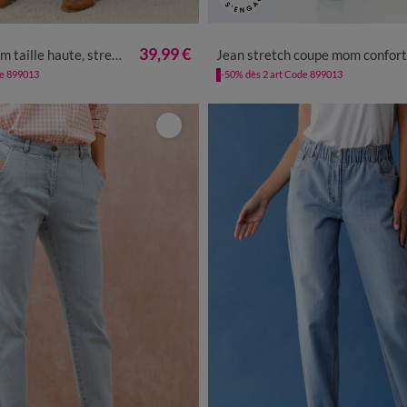
40
42
44
46
48
50
52
38
40
42
44
46
48
5
39,99 €
taille haute, stretch
Jean stretch coupe mom confort, taille élastiq
de 899013
-50% dès 2 art Code 899013