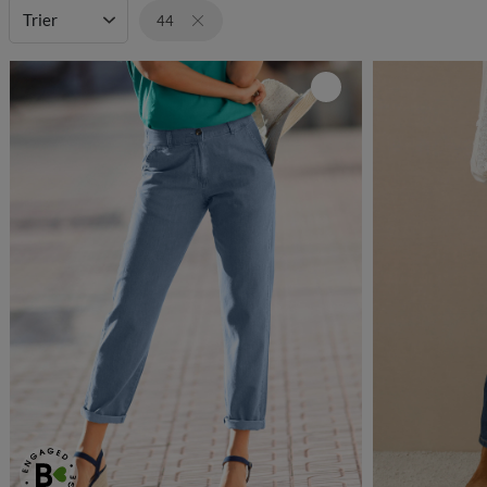
Trier
44