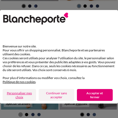
36
38
40
42
44
46
48
36
38
40
42
44
46
48
50
52
54
50
52
54
Jean bootcut ultra stretch, maille effet jean, grande stature
Jean bootcut ultra confort, petite stature
39,99 €
39,99 €
-50% dès 2 art Code 899013
-50% dès 2 art Code 899013
Bienvenue sur notre site.
Pour vous offrir un shopping personnalisé, Blancheporte et ses partenaires
utilisent des cookies.
Ces cookies seront utilisés pour analyser l'utilisation du site, le personnaliser selon
vos préférences et vous présenter des publicités adaptées à vos goûts. Vous pouvez
choisir de les refuser. Dans ce cas, seuls les cookies nécessaires au fonctionnement
du site seront utilisés. Vos choix sont conservés 6 mois.
Pour plus d'informations ou modifier vos choix, consultez la
Politique de nos cookies
.
Personnaliser mes
Continuer sans
Accepter et
choix
accepter
fermer
Spécial Grandes
Spécial Petites
36
38
40
42
44
46
48
36
38
40
42
44
46
48