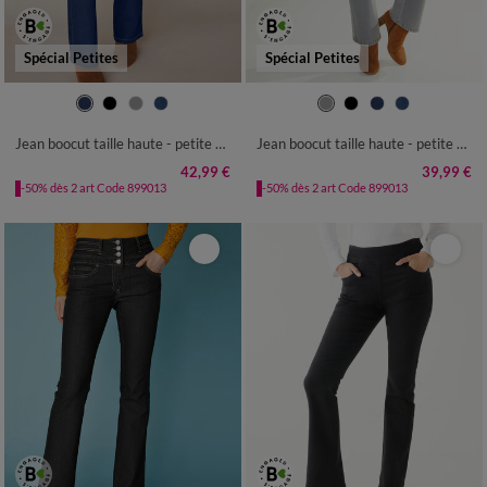
Spécial Petites
Spécial Petites
36
38
40
42
44
46
48
36
38
40
42
44
46
48
50
52
50
52
Jean boocut taille haute - petite stature
Jean boocut taille haute - petite stature
42,99 €
39,99 €
-50% dès 2 art Code 899013
-50% dès 2 art Code 899013