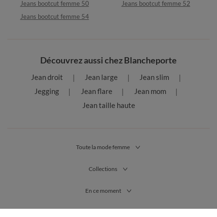
Jeans bootcut femme 50
Jeans bootcut femme 52
Jeans bootcut femme 54
Découvrez aussi chez Blancheporte
Jean droit
Jean large
Jean slim
Jegging
Jean flare
Jean mom
Jean taille haute
Toute la mode femme
Collections
En ce moment