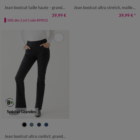
50
52
50
52
54
Jean bootcut taille haute - grande stature
Jean bootcut ultra stretch, maille effet denim - petite stature
39,99 €
39,99 €
*
-50% dès 2 art Code 899013
Spécial Grandes
36
38
40
42
44
46
48
50
52
54
Jean bootcut ultra confort, grande stature