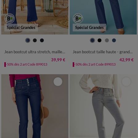
Spécial Grandes
Spécial Grandes
36
38
40
42
44
46
48
36
38
40
42
44
46
48
50
52
54
50
52
Jean bootcut ultra stretch, maille effet jean, grande stature
Jean bootcut taille haute - grande stature
39,99 €
42,99 €
-50% dès 2 art Code 899013
-50% dès 2 art Code 899013