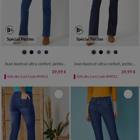
Spécial Petites
Spécial Petites
36
38
40
42
44
46
48
36
38
40
42
44
46
48
50
52
54
50
52
54
Jean bootcut ultra confort, petite stature
Jean bootcut ultra confort, petite stature
39,99 €
39,99 €
-50% dès 2 art Code 899013
-50% dès 2 art Code 899013