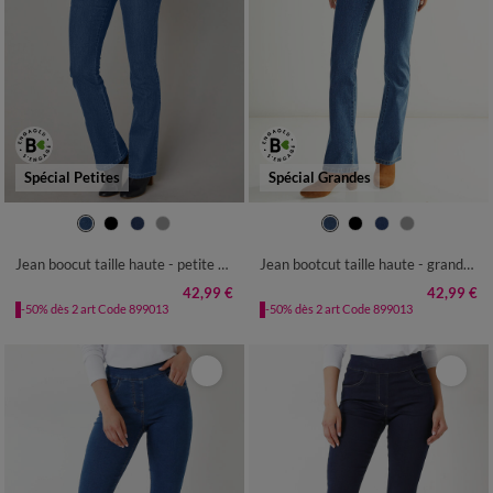
Spécial Petites
Spécial Grandes
36
38
40
42
44
46
48
36
38
40
42
44
46
48
50
52
50
52
Jean boocut taille haute - petite stature
Jean bootcut taille haute - grande stature
42,99 €
42,99 €
-50% dès 2 art Code 899013
-50% dès 2 art Code 899013