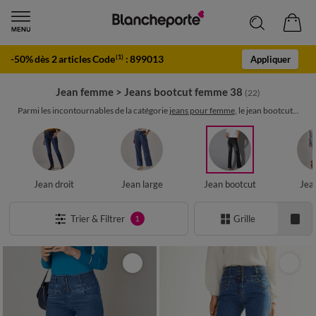
-50% dès 2 articles Code
:
899013
(1)
Appliquer
Jean femme
>
Jeans bootcut femme 38
(22)
Parmi les incontournables de la catégorie
jeans pour femme
, le jean bootcut...
Jean droit
Jean large
Jean bootcut
Jea
Trier & Filtrer
Grille
1