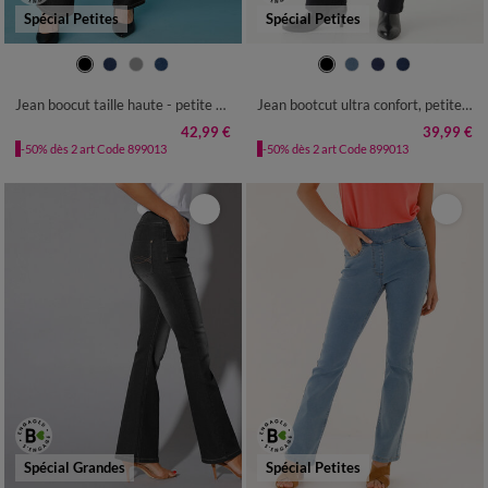
Spécial Petites
Spécial Petites
36
38
40
42
44
46
48
36
38
40
42
44
46
48
50
52
50
52
54
Jean boocut taille haute - petite stature
Jean bootcut ultra confort, petite stature
42,99 €
39,99 €
-50% dès 2 art Code 899013
-50% dès 2 art Code 899013
Spécial Grandes
Spécial Petites