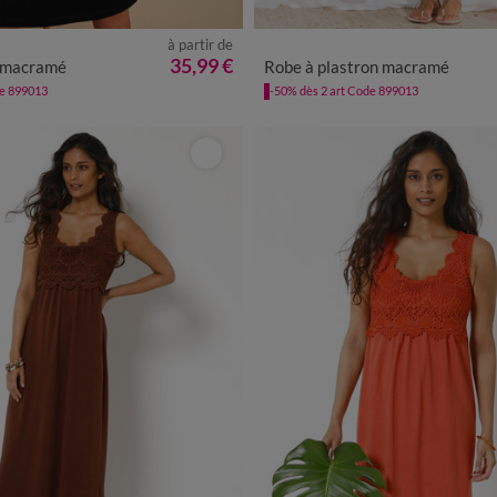
à partir de
/40
42/44
46/48
50
52
54
34/36
38/40
42/44
46/48
35,99 €
n macramé
Robe à plastron macramé
de 899013
-50% dès 2 art Code 899013