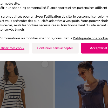
ur notre site.
ffrir un shopping personnalisé, Blancheporte et ses partenaires utilisent
seront utilisés pour analyser l'utilisation du site, le personnaliser selon 
 et vous présenter des publicités adaptées à vos goûts. Vous pouvez chois
ns ce cas, seuls les cookies nécessaires au fonctionnement du site seront u
conservés 6 mois.
'informations ou modifier vos choix, consultez la
Politique de nos cookie
/40
42/44
46/48
50
52
54
34/36
38/40
42/44
46/48
5
35,99 €
n macramé
Robe pull détails brillants, 2 po
aliser mes choix
Continuer sans accepter
Accepter et
-50% dès 2 art Code 899013