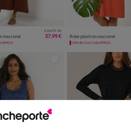
à partir de
/40
42/44
46/48
50
52
54
34/36
38/40
42/44
46/48
37,99 €
on macramé
Robe plastron macramé
de 899013
-50% dès 2 art Code 899013