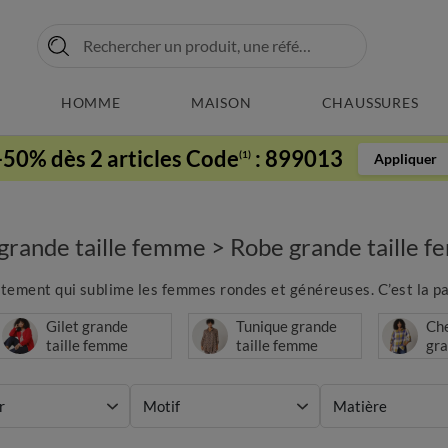
HOMME
MAISON
CHAUSSURES
-50% dès 2 articles Code
:
899013
(1)
Appliquer
grande taille femme
>
Robe grande taille 
vêtement qui sublime les femmes rondes et généreuses. C’est la par
Gilet grande
Tunique grande
Ch
taille femme
taille femme
gra
Fe
r
Motif
Matière