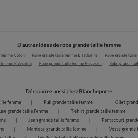
D’autres idées de robe grande taille femme
le femme Coton
Robe grande taille femme Elasthanne
Robe grande taill
e femme Polycoton
Robe grande taille femme Polyester
Robe grande tai
Découvrez aussi chez Blancheporte
aille femme
Pull grande taille femme
Gilet grand
use grande taille Femme
T-shirt grande taille femme
mme
Jean grande taille femme
Pantacourt grande
me
Manteau grande taille femme
Veste grande 
e taille
Maillot de bain 1 pièce grande taille femme