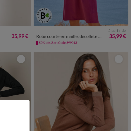
à partir de
50
52
54
34/36
38/40
42/44
46/48
50
52
54
35,99 €
35,99 €
Robe courte en maille, décolleté macramé
-50% dès 2 art Code 899013