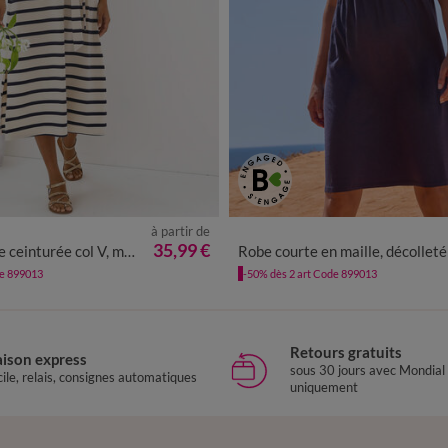
à partir de
/40
42/44
46/48
50
52
54
34/36
38/40
42/44
46/48
35,99 €
turée col V, maille rayée
Robe courte en maille, décolleté macram
de 899013
-50% dès 2 art Code 899013
Retours gratuits
aison express
sous 30 jours avec Mondial
ile, relais, consignes automatiques
uniquement