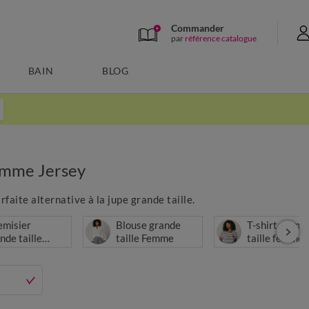
Commander
par
référence catalogue
BAIN
BLOG
femme Jersey
faite alternative à la jupe grande taille.
emisier
Blouse grande
T-shirt grand
nde taille
taille Femme
taille femme
mme