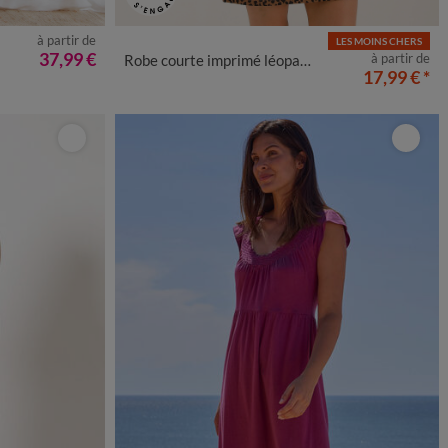
à partir de
LES MOINS CHERS
50
52
54
34/36
38/40
42/44
46/48
50
52
54
37,99 €
à partir de
Robe courte imprimé léopard
17,99 €
*