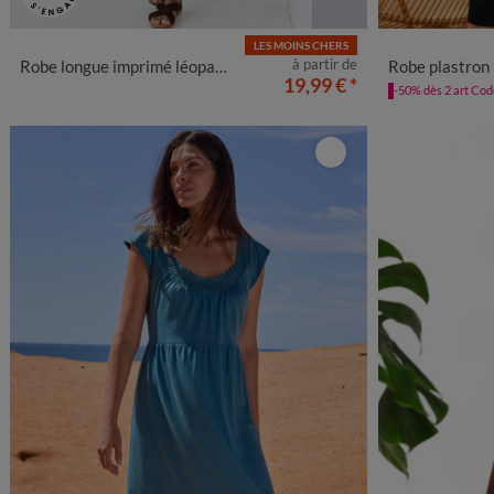
LES MOINS CHERS
34/36
38/40
42/44
46/48
50
52
54
34/36
38
à partir de
Robe longue imprimé léopard
Robe plastro
19,99 €
*
-50% dès 2 art Co