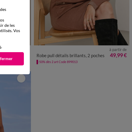
 des
vos
ir de les
tilisés. Vos
s
.
à partir de
à partir de
0
52
54
56
34/36
38/40
42/44
46/48
50
52
54
56
49,99 €
49,99 €
ches
Robe pull détails brillants, 2 poches
 fermer
-50% dès 2 art Code 899013