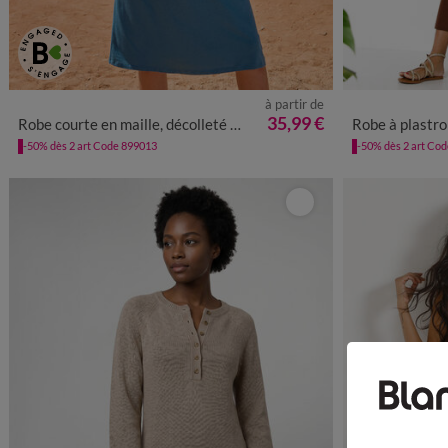
à partir de
34/36
38/40
42/44
46/48
50
52
54
34/36
38
35,99 €
Robe courte en maille, décolleté macramé
Robe à plastr
-50% dès 2 art Code 899013
-50% dès 2 art Co