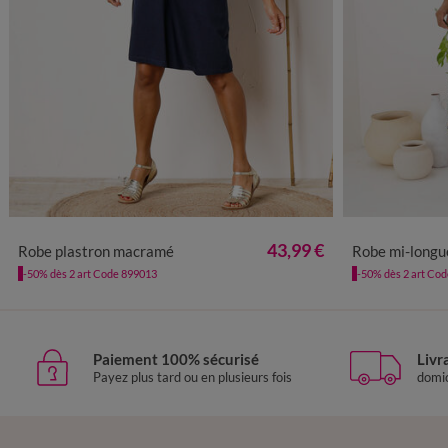
34/36
38/40
42/44
46/48
50
52
54
34/36
38
43,99 €
Robe plastron macramé
Robe mi-longue cein
-50% dès 2 art Code 899013
-50% dès 2 art Co
Paiement 100% sécurisé
Livr
Payez plus tard ou en plusieurs fois
domic