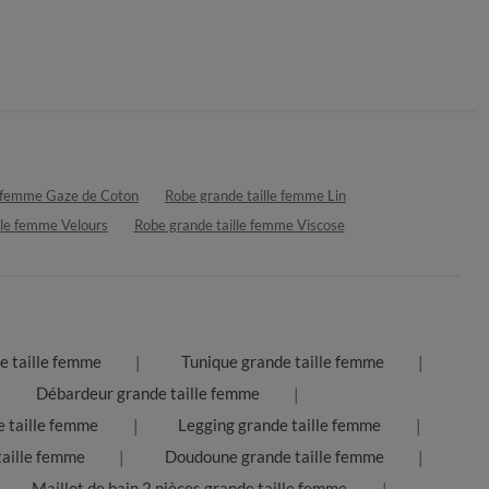
e femme Gaze de Coton
Robe grande taille femme Lin
lle femme Velours
Robe grande taille femme Viscose
e taille femme
Tunique grande taille femme
Débardeur grande taille femme
 taille femme
Legging grande taille femme
taille femme
Doudoune grande taille femme
Maillot de bain 2 pièces grande taille femme