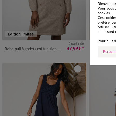
Bienvenue s
Pour vous o
cookies.
Ces cookies 
préférences
refuser. Da
choix sont 
Edition limitée
Pour plus d
à partir de
34/36
38/40
42/44
46/48
50
52
54
34/36
38
47,99 €
*
Robe-pull à godets col tunisien, détails couture
Robe plastro
Personn