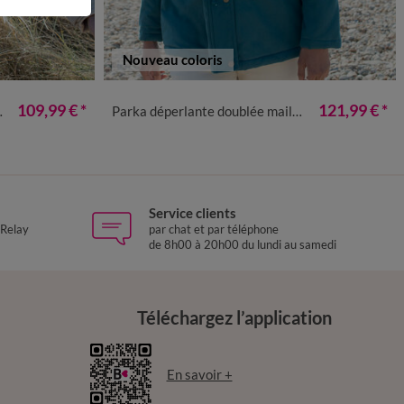
Nouveau coloris
52
54
56
36
38
40
42
44
46
48
50
52
54
56
109,99 €
*
121,99 €
*
Parka déperlante doublée maille polaire
Service clients
 Relay
par chat et par téléphone
de 8h00 à 20h00 du lundi au samedi
Téléchargez l’application
En savoir +