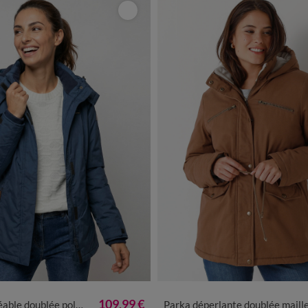
2
44
46
48
50
52
54
56
36
38
40
42
44
46
48
5
109,99 €
 doublée polaire unie
Parka déperlante doublée maille polair