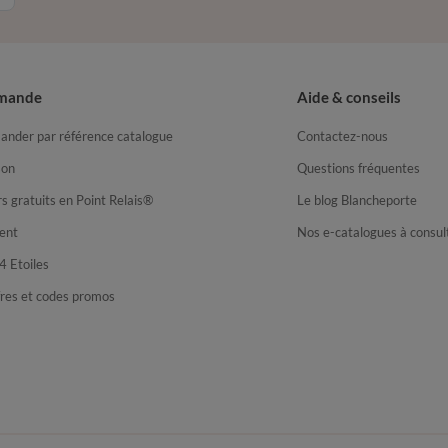
mande
Aide & conseils
nder par référence catalogue
Contactez-nous
son
Questions fréquentes
s gratuits en Point Relais®
Le blog Blancheporte
ent
Nos e-catalogues à consul
4 Etoiles
fres et codes promos