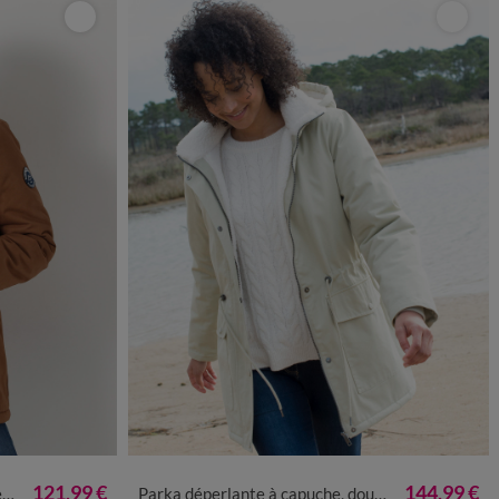
0
52
54
56
38
40
42
44
46
48
50
52
54
56
121,99 €
144,99 €
e
Parka déperlante à capuche, doublée polaire sherpa