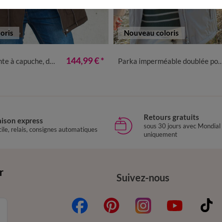
oris
Nouveau coloris
2
44
46
48
50
52
54
56
38
40
42
44
46
48
50
144,99 €
*
he, doublée polaire sherpa
Parka imperméable doublée polaire unie
Retours gratuits
aison express
sous 30 jours avec Mondial
ile, relais, consignes automatiques
uniquement
r
Suivez-nous