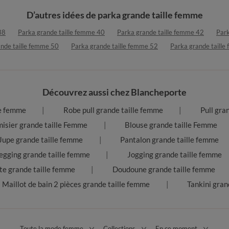
D’autres idées de parka grande taille femme
38
Parka grande taille femme 40
Parka grande taille femme 42
Park
nde taille femme 50
Parka grande taille femme 52
Parka grande taill
Découvrez aussi chez Blancheporte
le femme
Robe pull grande taille femme
Pull gra
isier grande taille Femme
Blouse grande taille Femme
Jupe grande taille femme
Pantalon grande taille femme
egging grande taille femme
Jogging grande taille femme
te grande taille femme
Doudoune grande taille femme
Maillot de bain 2 pièces grande taille femme
Tankini gran
Toute la mode femme
Collections
En ce moment