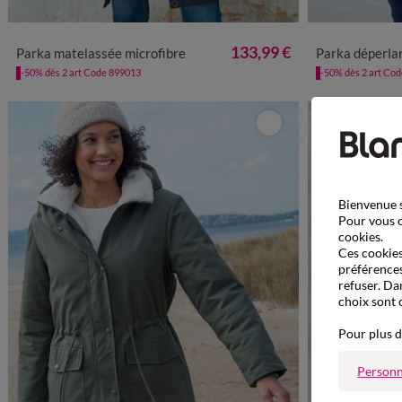
38
40
42
44
46
48
50
52
54
56
58
36
38
40
133,99 €
Parka matelassée microfibre
Parka déperlante 
-50% dès 2 art Code 899013
-50% dès 2 art Co
Bienvenue s
Pour vous o
cookies.
Ces cookies 
préférences
refuser. Da
choix sont 
Pour plus d
Personn