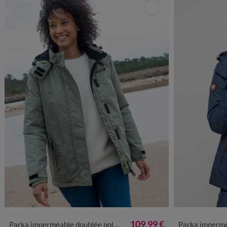
38
40
42
44
46
48
50
52
54
56
38
40
4
109,99 €
Parka imperméable doublée polaire unie
Parka imperméable