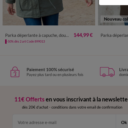
Nouveau col
38
40
42
44
46
48
50
52
54
56
38
40
4
144,99 €
Parka déperlante à capuche, doublée polaire sherpa
Parka déperlante à capuc
-50% dès 2 art Code 899013
Paiement 100% sécurisé
Livr
Payez plus tard ou en plusieurs fois
domic
11€ Offerts
en vous inscrivant à la newslette
dès 20€ d’achat
-
conditions dans votre email de confirmation
Ok