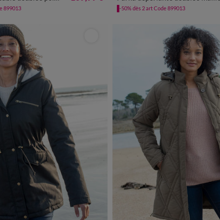
de 899013
-50% dès 2 art Code 899013