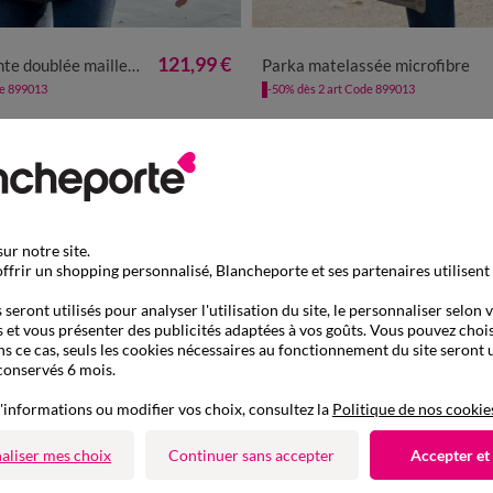
42
44
46
48
50
52
54
56
38
40
42
44
46
48
50
5
121,99 €
doublée maille polaire
Parka matelassée microfibre
de 899013
-50% dès 2 art Code 899013
ur notre site.
ffrir un shopping personnalisé, Blancheporte et ses partenaires utilisent
seront utilisés pour analyser l'utilisation du site, le personnaliser selon 
 et vous présenter des publicités adaptées à vos goûts. Vous pouvez chois
ns ce cas, seuls les cookies nécessaires au fonctionnement du site seront u
conservés 6 mois.
'informations ou modifier vos choix, consultez la
Politique de nos cookie
aliser mes choix
Continuer sans accepter
Accepter et