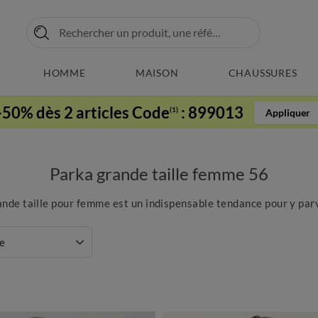
HOMME
MAISON
CHAUSSURES
-50% dès 2 articles Code
:
899013
(1)
Appliquer
Parka grande taille femme 56
rande taille pour femme est un indispensable tendance pour y parv
e