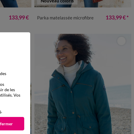
Nouveau coloris
2
54
56
58
38
40
42
44
46
48
50
52
54
56
58
133,99 €
133,99 €
*
Parka matelassée microfibre
 des
vos
ir de les
tilisés. Vos
s
.
 fermer